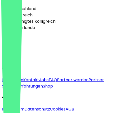
🇩🇪 Deutschland
🇦🇹 Österreich
🇬🇧 Vereinigtes Königreich
🇳🇱 Niederlande
Sprache
Deutsch
English
About
Für Firmen
Kontakt
Jobs
FAQ
Partner werden
Partner
Support
Erfahrungen
Shop
Legal
Impressum
Datenschutz
Cookies
AGB