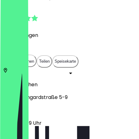
5.0
(
1
Bewertungen
)
€
€
€
€
In App öffnen
Teilen
Speisekarte
52062
Aachen
Wirichsbongardstraße 5-9
12:00 - 23:59 Uhr