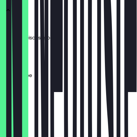
PAÇA
Lämmerfleischsuppe
7,50 €
MERCİMEK
Linsensuppe
6,50 €