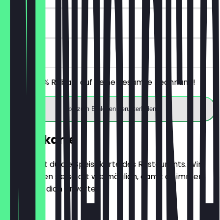
30 Tage
vor Ort
Erhalte 30% Rabatt auf deine gesamte Rechnung!
App zum Einlösen herunterladen
Speisekarte
Hier findest du die Speisekarte des Restaurants. Wir
aktualisieren sie so oft wie möglich, damit du immer
weißt, was dich erwartet.
SUPPEN