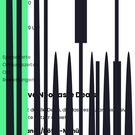
13:00 - 22:00
12:00 - 23:59 Uhr
Deals
Speisekarte
Öffnungszeiten
Ort
Bewertungen
Exklusive NeoTaste Deals
Hier findest du alle Deals, die das Restaurant exklusiv
für NeoTaste Nutzer anbietet.
2für1 Adana-/Köfte-Menüs