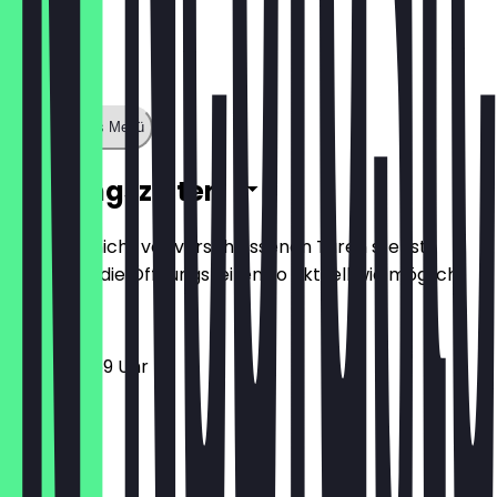
Zeige ganzes Menü
Öffnungszeiten
Damit du nicht vor verschlossenen Türen stehst,
halten wir die Öffnungszeiten so aktuell wie möglich.
12:00 - 23:59 Uhr
Montag
Dienstag