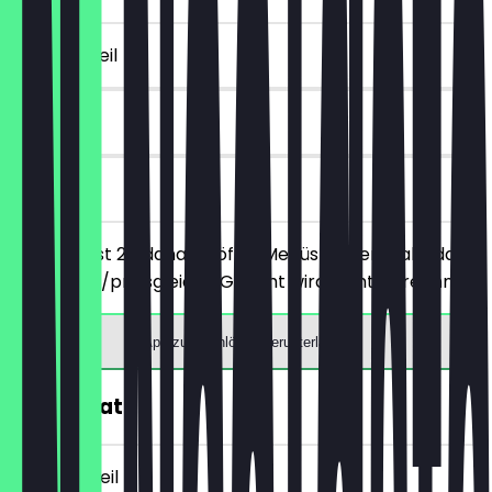
~10 € Vorteil
30 Tage
vor Ort
Du bestellst 2 Adana-/Köfte-Menüs deiner Wahl, das
günstigere/preisgleiche Gericht wird nicht berechnet.
App zum Einlösen herunterladen
30% Rabatt
~14 € Vorteil