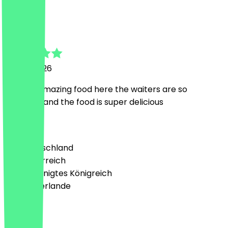
N
N
13. Juni 2026
I had an amazing food here the waiters are so
tentative and the food is super delicious
Land
🇩🇪 Deutschland
🇦🇹 Österreich
🇬🇧 Vereinigtes Königreich
🇳🇱 Niederlande
Sprache