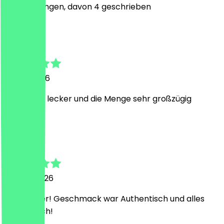
8
Bewertungen, davon 4 geschrieben
S
Sharugan
23. Juli 2026
War super lecker und die Menge sehr großzügig
G
Gurpreet
30. Juni 2026
Sehr lecker! Geschmack war Authentisch und alles
super frisch!