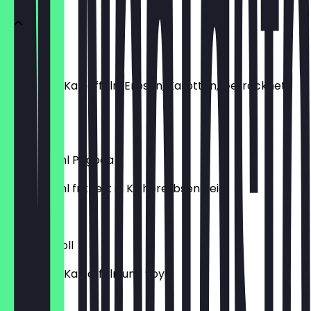
Samosa
gefüllt mit Kartoffeln, Erbsen, Karotten, Getrocknete
Mangos
2,00 €
Blumenkohl Pagoda
Blumenkohl frittiert in Kichererbsen Teig.
6,00 €
Gemüse Roll
gefüllt mit Kartoffeln und Soya
1,80 €