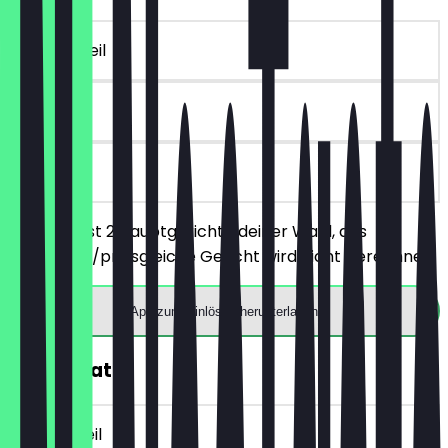
~12 € Vorteil
30 Tage
vor Ort
Du bestellst 2 Hauptgerichte deiner Wahl, das
günstigere/preisgleiche Gericht wird nicht berechnet.
App zum Einlösen herunterladen
30% Rabatt
~5 € Vorteil