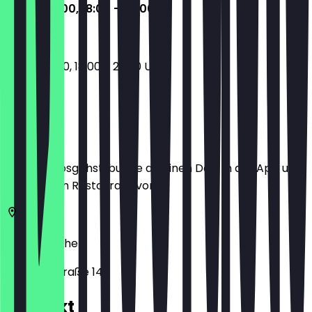
12:00 - 15:00, 18:00 - 22:00
12:00 - 15:00, 18:00 - 22:00 Uhr
Ort
Bevor du losgehst, buche dir einen Deal in der App und
zeige ihn im Restaurant vor.
52070
Aachen
Jülicher Straße 14
Kontakt