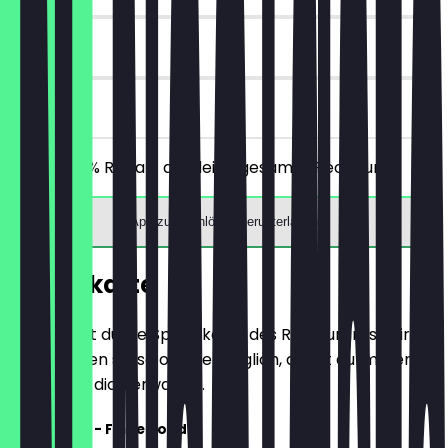
30 Tage
vor Ort
Erhalte 30% Rabatt auf deine gesamte Rechnung!
App zum Einlösen herunterladen
Speisekarte
Hier findest du die Speisekarte des Restaurants. Wir
aktualisieren sie so oft wie möglich, damit du immer
weißt, was dich erwartet.
Vorspeisen - Fingerfood