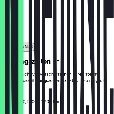
Zeige ganzes Menü
Öffnungszeiten
Damit du nicht vor verschlossenen Türen stehst,
halten wir die Öffnungszeiten so aktuell wie möglich.
12:00 - 15:00, 18:00 - 22:00 Uhr