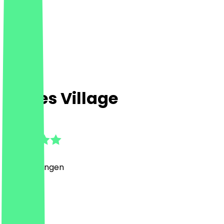
Spices Village
4.6
(
8
Bewertungen
)
Indisch
Indisch