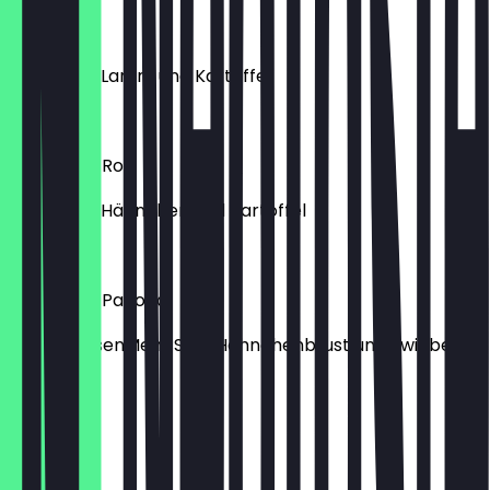
Lamm Roll
gefüllt mit Lamm und Kartoffel
2,00 €
Hähnchen Roll
gefüllt mit Hähnchen und Kartoffel
2,00 €
Hähnchen Pagoda
KichererbsenMehl, Salz, Hähnchenbrust und Zwiebel
6,00 €