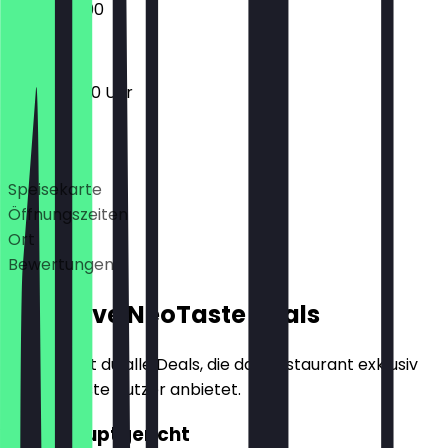
17:00 - 23:00
17:00 - 01:00 Uhr
Deals
Speisekarte
Öffnungszeiten
Ort
Bewertungen
Exklusive NeoTaste Deals
Hier findest du alle Deals, die das Restaurant exklusiv
für NeoTaste Nutzer anbietet.
2für1 Hauptgericht