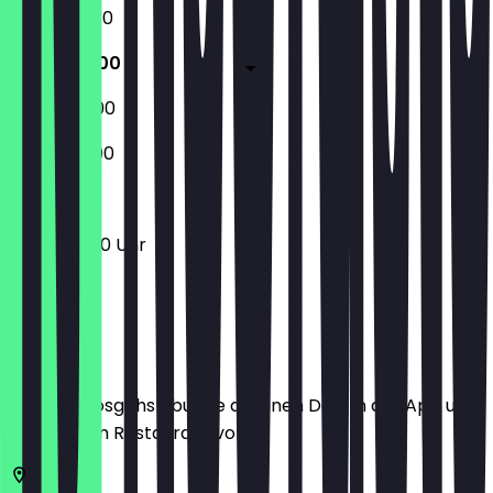
17:00 - 23:30
17:00 - 01:00
17:00 - 02:00
17:00 - 23:00
17:00 - 01:00 Uhr
Ort
Bevor du losgehst, buche dir einen Deal in der App und
zeige ihn im Restaurant vor.