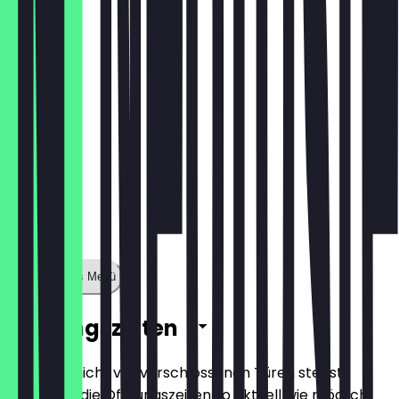
19,90 €
Zeige ganzes Menü
Öffnungszeiten
Damit du nicht vor verschlossenen Türen stehst,
halten wir die Öffnungszeiten so aktuell wie möglich.