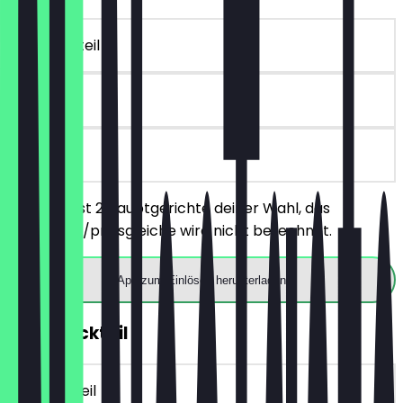
~20 € Vorteil
90 Tage
vor Ort
Du bestellst 2 Hauptgerichte deiner Wahl, das
günstigere/preisgleiche wird nicht berechnet.
App zum Einlösen herunterladen
2für1 Cocktail
~10 € Vorteil