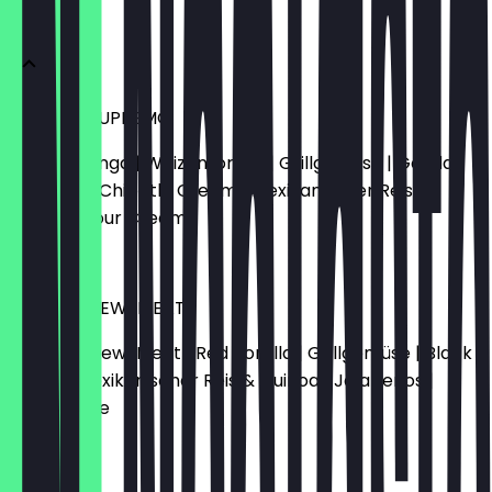
BURRITOS
BURRITO SUPREMO
Chicken Tinga | Weizentortilla | Grillgemüse | Gouda |
Cheddar | Chipotle Cream | Mexikanischer Reis &
Quinoa | Sour Cream
17,90 €
BURRITO NEW-MEAT
Redefine New-Meat | Red Tortilla | Grillgemüse | Black
Beans | Mexikanischer Reis & Quinoa | Jalapeños |
Guacamole
17,90 €