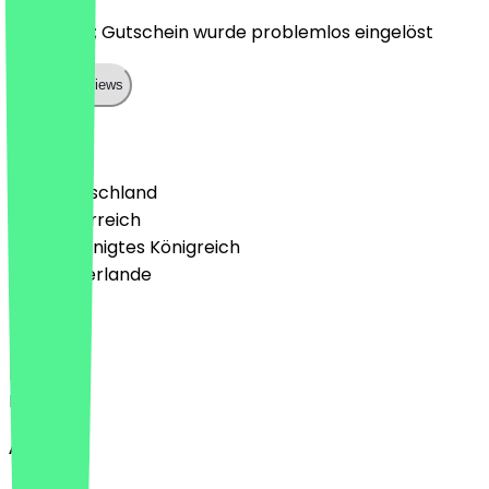
Alles easy; Gutschein wurde problemlos eingelöst
Show all reviews
Land
🇩🇪 Deutschland
🇦🇹 Österreich
🇬🇧 Vereinigtes Königreich
🇳🇱 Niederlande
Sprache
Deutsch
English
About