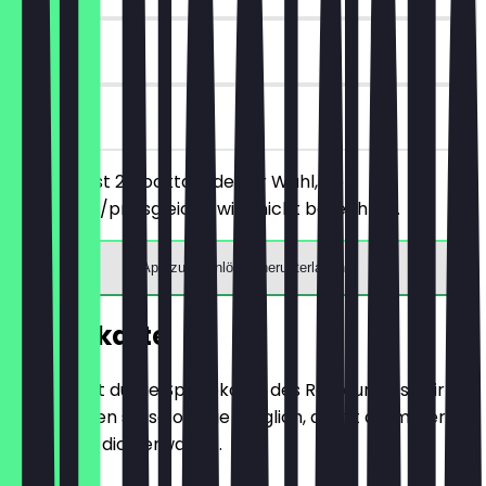
90 Tage
vor Ort
Du bestellst 2 Cocktails deiner Wahl, der
günstigere/preisgleiche wird nicht berechnet.
App zum Einlösen herunterladen
Speisekarte
Hier findest du die Speisekarte des Restaurants. Wir
aktualisieren sie so oft wie möglich, damit du immer
weißt, was dich erwartet.