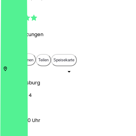
4.8
(
716
Bewertungen
)
€
€
€
€
In App öffnen
Teilen
Speisekarte
86150
Augsburg
Hallstraße 4
17:00 - 01:00 Uhr