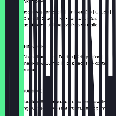
BURRITO BARBACOA
Beef Barbacoa | Weizentortilla | Grillgemüse | Gouda |
Cheddar | Chipotle Cream | Mexikanischer Reis &
Quinoa | Black Beans | Jalapeños |Pico de Gallo
18,90 €
BURRITO CHIMICHURRI
Planted.™ Chimichurri | Red Tortilla | Grillgemüse |
Mexikanischer Reis & Quinoa | Black Beans | pikante
Chili Mayonnaise
17,90 €
TRES MINI BURRITOS
Unsere 3 Klassiker, Barbacoa, Supremo und New-Meat,
liebevoll eingewickelt in Weizentortillas, getoppt mit
Red Salsa