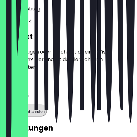
86150
Augsburg
Hallstraße 4
Kontakt
Hast du Fragen oder möchtest du einen Tisch
reservieren? Hier findest du alle wichtigen
Kontaktdaten.
Telefon
0821312265
Restaurant anrufen
Bewertungen