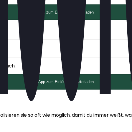
App zum Einlösen herunterladen
Besuch.
App zum Einlösen herunterladen
alisieren sie so oft wie möglich, damit du immer weißt, wa