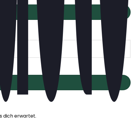
s dich erwartet.