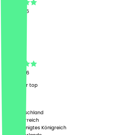
21. Juli 2026
❤️
Ä
Änna
2. Juni 2026
Wie immer top
Land
🇩🇪 Deutschland
🇦🇹 Österreich
🇬🇧 Vereinigtes Königreich