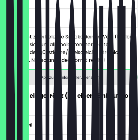
vor Ort
Du bestellst zwei Belegte Snacks deiner Wahl (hierbei
handelt es sich um alle belegten, herzhaften
Produkte), der günstigere/preisgleiche wird nicht
berechnet. Nur solange der Vorrat reicht!
App zum Einlösen herunterladen
GRATIS Heißgetränk (ab einem Einkauf von
5€)
~4 € Vorteil