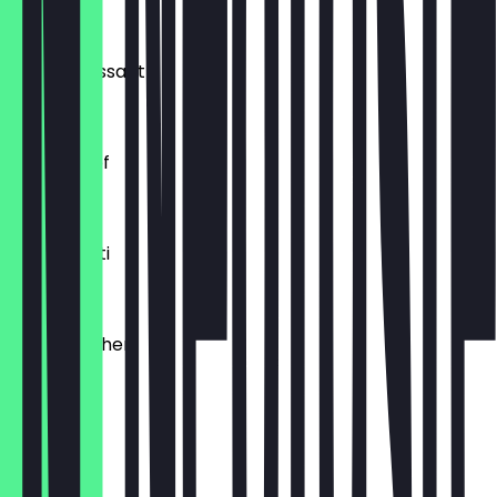
0,54 €
Buttercroissant
1,80 €
Laugenzopf
1,20 €
Dinkelkrusti
1,10 €
Käsebrötchen
1,60 €