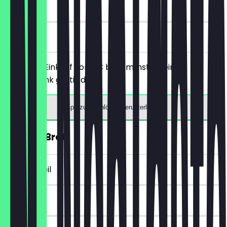
7 Tage
vor Ort
Ab einem Einkauf von 5€ bekommst du ein
Heißgetränk gratis dazu.
App zum Einlösen herunterladen
30% auf Brot
~2 € Vorteil
14 Tage