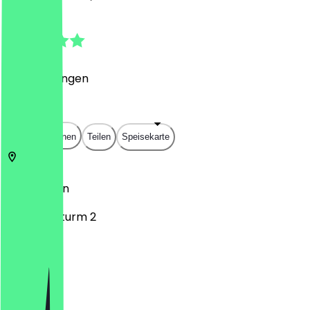
5.0
(
7
Bewertungen
)
€
€
€
€
In App öffnen
Teilen
Speisekarte
13507
Berlin
Am Borsigturm 2
Montag
Dienstag