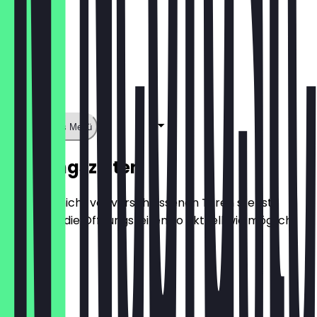
Zeige ganzes Menü
Öffnungszeiten
Damit du nicht vor verschlossenen Türen stehst,
halten wir die Öffnungszeiten so aktuell wie möglich.
Montag
Dienstag