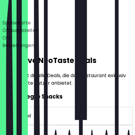
Deals
Speisekarte
Öffnungszeiten
Ort
Bewertungen
Exklusive NeoTaste Deals
Hier findest du alle Deals, die das Restaurant exklusiv
für NeoTaste Nutzer anbietet.
2für1 Belegte Snacks
~4 € Vorteil
30 Tage