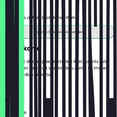
vor Ort
Erhalte 30% auf ein Brot deiner Wahl.
App zum Einlösen herunterladen
Speisekarte
Hier findest du die Speisekarte des Restaurants. Wir
aktualisieren sie so oft wie möglich, damit du immer
weißt, was dich erwartet.
BRÖTCHEN
Ofenfrische