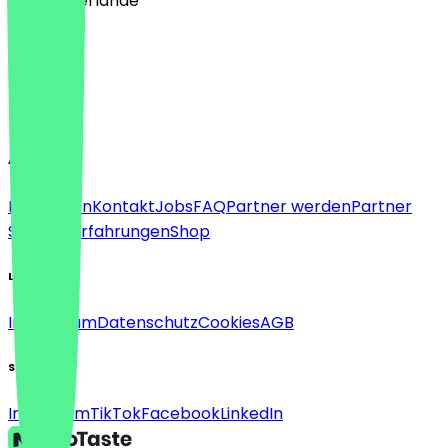
🇳🇱 Niederlande
Sprache
Deutsch
English
About
Für Firmen
Kontakt
Jobs
FAQ
Partner werden
Partner
Support
Erfahrungen
Shop
Legal
Impressum
Datenschutz
Cookies
AGB
Social
Instagram
TikTok
Facebook
LinkedIn