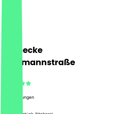
Steinecke
Bergmannstraße
4.7
(
14
Bewertungen
)