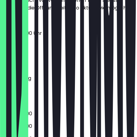
Damit du nicht vor verschlossenen Türen stehst,
halten wir die Öffnungszeiten so aktuell wie möglich.
07:00 - 13:00 Uhr
Montag
Dienstag
Mittwoch
Donnerstag
Freitag
Samstag
Sonntag
06:30 - 18:00
06:30 - 18:00