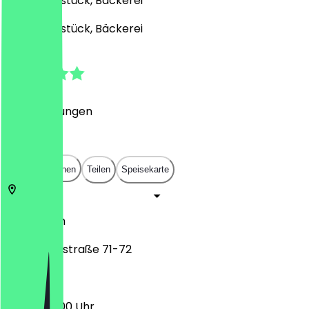
Café, Frühstück, Bäckerei
Café, Frühstück, Bäckerei
4.7
(
14
Bewertungen
)
€
€
€
€
In App öffnen
Teilen
Speisekarte
10961
Berlin
Bergmannstraße 71-72
07:00 - 13:00 Uhr