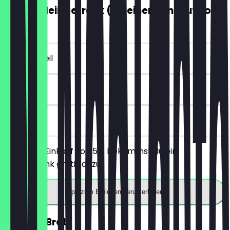
GRATIS Heißgetränk (ab einem Einkauf von
5€)
~4 € Vorteil
7 Tage
vor Ort
Ab einem Einkauf von 5€ bekommst du ein
Heißgetränk gratis dazu.
App zum Einlösen herunterladen
30% auf Brot