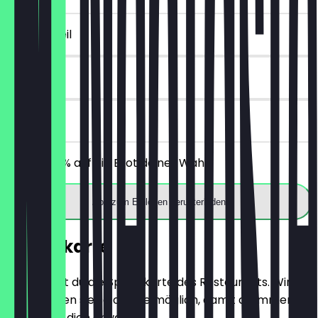
~2 € Vorteil
14 Tage
vor Ort
Erhalte 30% auf ein Brot deiner Wahl.
App zum Einlösen herunterladen
Speisekarte
Hier findest du die Speisekarte des Restaurants. Wir
aktualisieren sie so oft wie möglich, damit du immer
weißt, was dich erwartet.