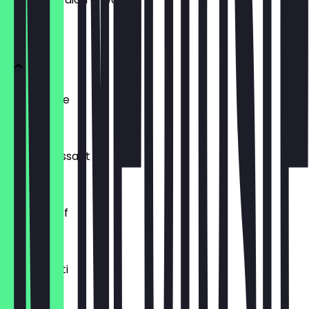
BRÖTCHEN
Ofenfrische
0,54 €
Buttercroissant
1,80 €
Laugenzopf
1,20 €
Dinkelkrusti
1,10 €