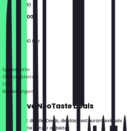
07:00 - 17:00
07:00 - 13:00
07:00 - 13:00 Uhr
Deals
Speisekarte
Öffnungszeiten
Ort
Bewertungen
Exklusive NeoTaste Deals
Hier findest du alle Deals, die das Restaurant exklusiv
für NeoTaste Nutzer anbietet.