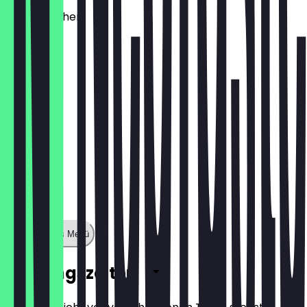
Käsebrötchen
1,60 €
Zeige ganzes Menü
Öffnungszeiten