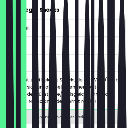
2für1 Belegte Snacks
~4 € Vorteil
30 Tage
vor Ort
Du bestellst zwei Belegte Snacks deiner Wahl (hierbei
handelt es sich um alle belegten, herzhaften
Produkte), der günstigere/preisgleiche wird nicht
berechnet. Nur solange der Vorrat reicht!
App zum Einlösen herunterladen