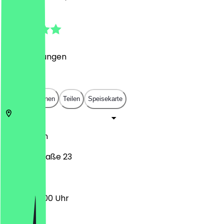
5.0
(
17
Bewertungen
)
€
€
€
€
In App öffnen
Teilen
Speisekarte
10717
Berlin
Güntzelstraße 23
06:00 - 18:00 Uhr