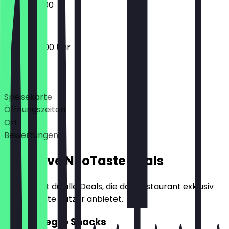
07:00 - 12:00
06:00 - 18:00 Uhr
Deals
Speisekarte
Öffnungszeiten
Ort
Bewertungen
Exklusive NeoTaste Deals
Hier findest du alle Deals, die das Restaurant exklusiv
für NeoTaste Nutzer anbietet.
2für1 Belegte Snacks