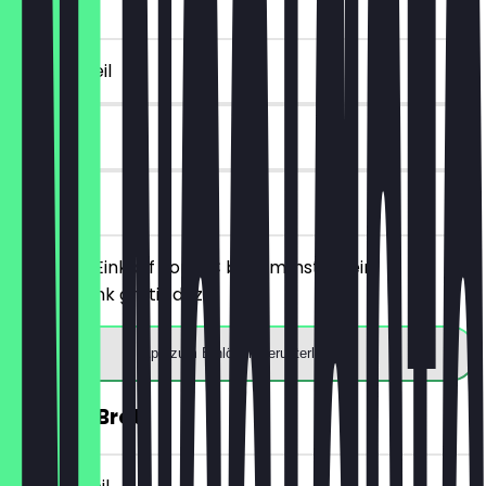
5€)
~4 € Vorteil
7 Tage
vor Ort
Ab einem Einkauf von 5€ bekommst du ein
Heißgetränk gratis dazu.
App zum Einlösen herunterladen
30% auf Brot