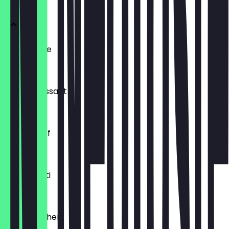
Ofenfrische
0,54 €
Buttercroissant
1,80 €
Laugenzopf
1,20 €
Dinkelkrusti
1,10 €
Käsebrötchen