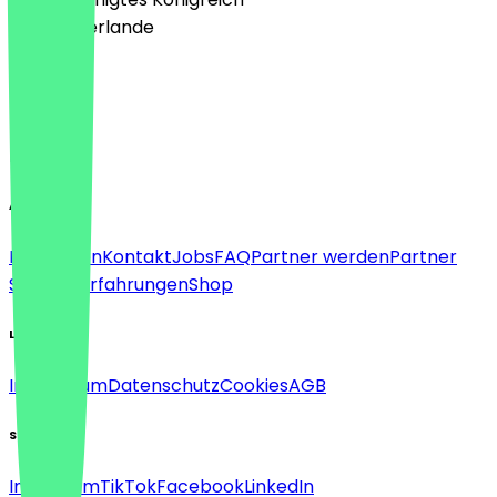
🇳🇱 Niederlande
Sprache
Deutsch
English
About
Für Firmen
Kontakt
Jobs
FAQ
Partner werden
Partner
Support
Erfahrungen
Shop
Legal
Impressum
Datenschutz
Cookies
AGB
Social
Instagram
TikTok
Facebook
LinkedIn