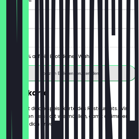
~2 € Vorteil
14 Tage
vor Ort
Erhalte 30% auf ein Brot deiner Wahl.
App zum Einlösen herunterladen
Speisekarte
Hier findest du die Speisekarte des Restaurants. Wir
aktualisieren sie so oft wie möglich, damit du immer
weißt, was dich erwartet.
BRÖTCHEN