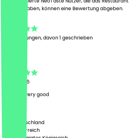
Nur registrierte NeoTaste Nutzer, die das Restaurant
besucht haben, können eine Bewertung abgeben.
5.0
17
Bewertungen, davon 1 geschrieben
J
Jaqueline
21. Juli 2026
Amazing very good
Land
🇩🇪 Deutschland
🇦🇹 Österreich
🇬🇧 Vereinigtes Königreich