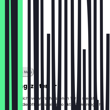
1,60 €
Zeige ganzes Menü
Öffnungszeiten
Damit du nicht vor verschlossenen Türen stehst,
halten wir die Öffnungszeiten so aktuell wie möglich.