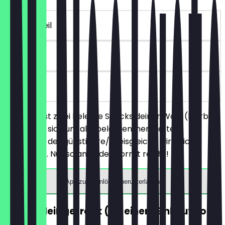
~4 € Vorteil
30 Tage
vor Ort
Du bestellst zwei Belegte Snacks deiner Wahl (hierbei
handelt es sich um alle belegten, herzhaften
Produkte), der günstigere/preisgleiche wird nicht
berechnet. Nur solange der Vorrat reicht!
App zum Einlösen herunterladen
GRATIS Heißgetränk (ab einem Einkauf von