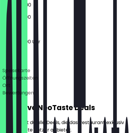
06:00 - 13:00
06:30 - 13:00
05:30 - 19:00 Uhr
Deals
Speisekarte
Öffnungszeiten
Ort
Bewertungen
Exklusive NeoTaste Deals
Hier findest du alle Deals, die das Restaurant exklusiv
für NeoTaste Nutzer anbietet.