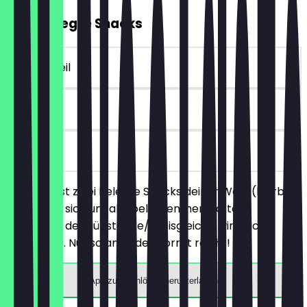
2für1 Belegte Snacks
~4 € Vorteil
30 Tage
vor Ort
Du bestellst zwei Belegte Snacks deiner Wahl (hierbei
handelt es sich um alle belegten, herzhaften
Produkte), der günstigere/preisgleiche wird nicht
berechnet. Nur solange der Vorrat reicht!
App zum Einlösen herunterladen