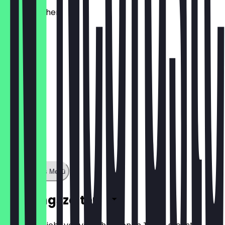
Käsebrötchen
1,60 €
Zeige ganzes Menü
Öffnungszeiten