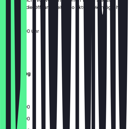
Damit du nicht vor verschlossenen Türen stehst,
halten wir die Öffnungszeiten so aktuell wie möglich.
05:30 - 19:00 Uhr
Montag
Dienstag
Mittwoch
Donnerstag
Freitag
Samstag
Sonntag
05:30 - 19:00
05:30 - 19:00