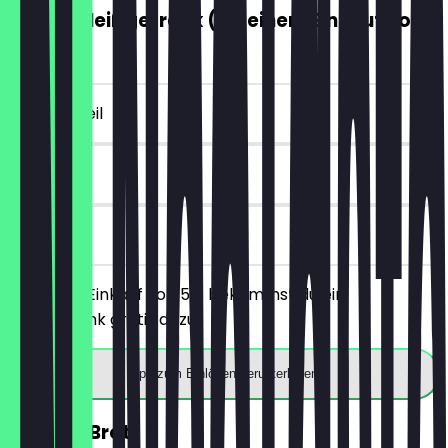
GRATIS Heißgetränk (ab einem Einkauf von
5€)
~4 € Vorteil
7 Tage
vor Ort
Ab einem Einkauf von 5€ bekommst du ein
Heißgetränk gratis dazu.
App zum Einlösen herunterladen
30% auf Brot