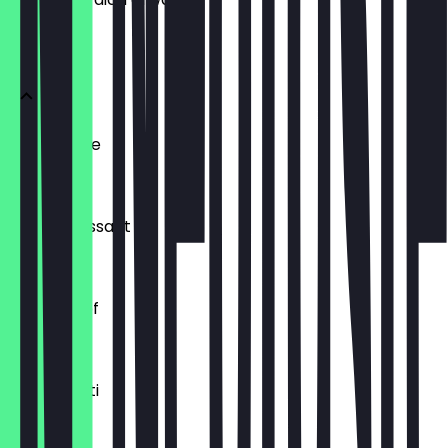
BRÖTCHEN
Ofenfrische
0,54 €
Buttercroissant
1,80 €
Laugenzopf
1,20 €
Dinkelkrusti
1,10 €