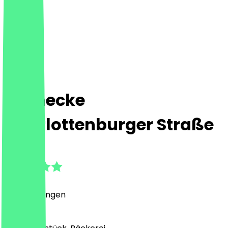
Steinecke
Charlottenburger Straße
4.5
(
4
Bewertungen
)