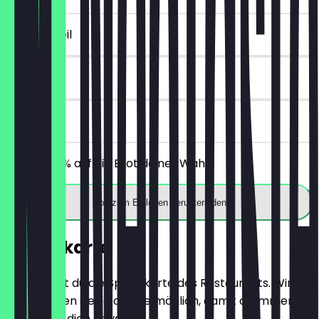
~2 € Vorteil
14 Tage
vor Ort
Erhalte 30% auf ein Brot deiner Wahl.
App zum Einlösen herunterladen
Speisekarte
Hier findest du die Speisekarte des Restaurants. Wir
aktualisieren sie so oft wie möglich, damit du immer
weißt, was dich erwartet.