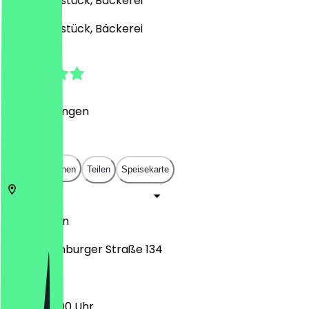
Café, Frühstück, Bäckerei
Café, Frühstück, Bäckerei
4.5
(
4
Bewertungen
)
€
€
€
€
In App öffnen
Teilen
Speisekarte
13086
Berlin
Charlottenburger Straße 134
05:30 - 19:00 Uhr