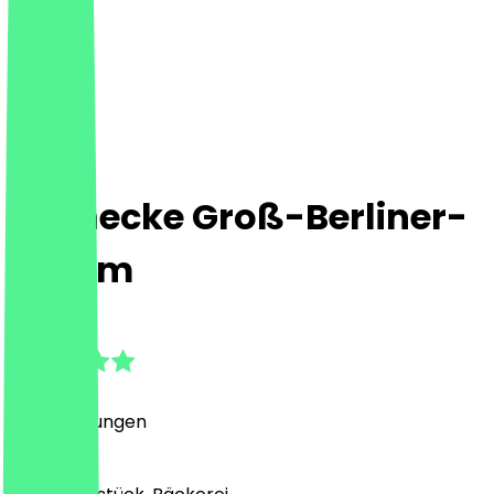
Steinecke Groß-Berliner-
Damm
4.9
(
10
Bewertungen
)