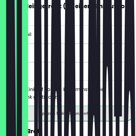
GRATIS Heißgetränk (ab einem Einkauf von
5€)
~4 € Vorteil
7 Tage
vor Ort
Ab einem Einkauf von 5€ bekommst du ein
Heißgetränk gratis dazu.
App zum Einlösen herunterladen
30% auf Brot