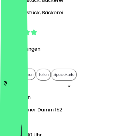
Café, Frühstück, Bäckerei
Café, Frühstück, Bäckerei
4.9
(
10
Bewertungen
)
€
€
€
€
In App öffnen
Teilen
Speisekarte
12487
Berlin
Groß-Berliner Damm 152
06:00 - 18:00 Uhr