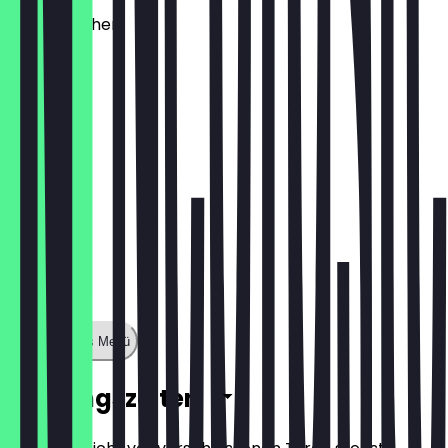
Käsebrötchen
1,60 €
Zeige ganzes Menü
Öffnungszeiten