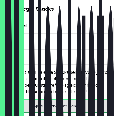
2für1 Belegte Snacks
~4 € Vorteil
30 Tage
vor Ort
Du bestellst zwei Belegte Snacks deiner Wahl (hierbei
handelt es sich um alle belegten, herzhaften
Produkte), der günstigere/preisgleiche wird nicht
berechnet. Nur solange der Vorrat reicht!
App zum Einlösen herunterladen