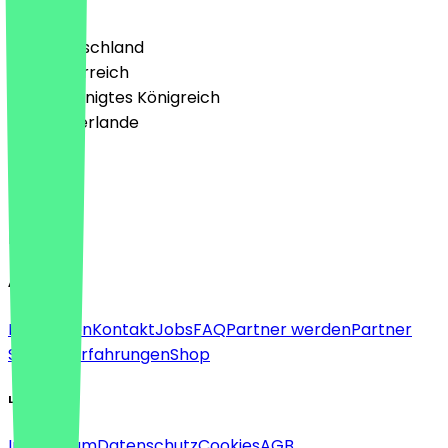
Land
🇩🇪 Deutschland
🇦🇹 Österreich
🇬🇧 Vereinigtes Königreich
🇳🇱 Niederlande
Sprache
Deutsch
English
About
Für Firmen
Kontakt
Jobs
FAQ
Partner werden
Partner
Support
Erfahrungen
Shop
Legal
Impressum
Datenschutz
Cookies
AGB