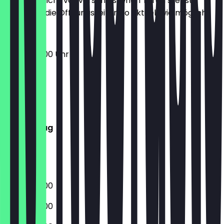
Damit du nicht vor verschlossenen Türen stehst,
halten wir die Öffnungszeiten so aktuell wie möglich.
06:00 - 18:00 Uhr
Montag
Dienstag
Mittwoch
Donnerstag
Freitag
Samstag
Sonntag
06:00 - 18:00
06:00 - 18:00