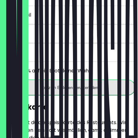
~2 € Vorteil
14 Tage
vor Ort
Erhalte 30% auf ein Brot deiner Wahl.
App zum Einlösen herunterladen
Speisekarte
Hier findest du die Speisekarte des Restaurants. Wir
aktualisieren sie so oft wie möglich, damit du immer
weißt, was dich erwartet.