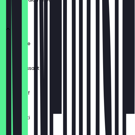
BRÖTCHEN
Ofenfrische
0,54 €
Buttercroissant
1,80 €
Laugenzopf
1,20 €
Dinkelkrusti
1,10 €