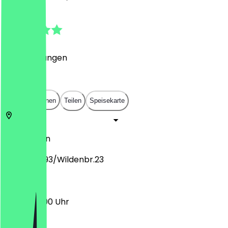
5.0
(
12
Bewertungen
)
€
€
€
€
In App öffnen
Teilen
Speisekarte
12059
Berlin
Harzerstr.93/Wildenbr.23
06:30 - 12:00 Uhr