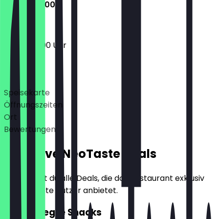
06:30 - 12:00
06:30 - 12:00 Uhr
Deals
Speisekarte
Öffnungszeiten
Ort
Bewertungen
Exklusive NeoTaste Deals
Hier findest du alle Deals, die das Restaurant exklusiv
für NeoTaste Nutzer anbietet.
2für1 Belegte Snacks