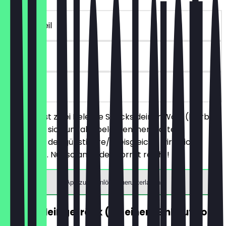
~4 € Vorteil
30 Tage
vor Ort
Du bestellst zwei Belegte Snacks deiner Wahl (hierbei
handelt es sich um alle belegten, herzhaften
Produkte), der günstigere/preisgleiche wird nicht
berechnet. Nur solange der Vorrat reicht!
App zum Einlösen herunterladen
GRATIS Heißgetränk (ab einem Einkauf von