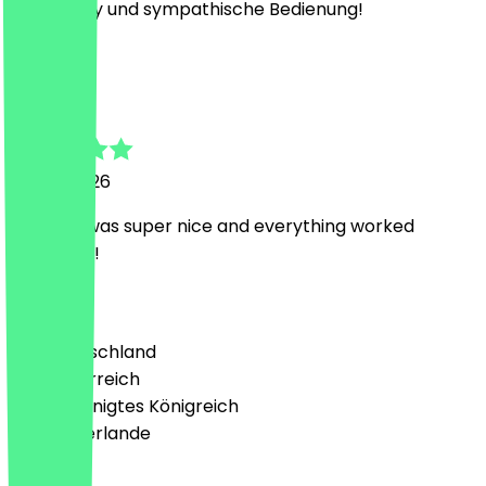
Super easy und sympathische Bedienung!
B
Benedetta
13. Juni 2026
The lady was super nice and everything worked
perfectly!!
Land
🇩🇪 Deutschland
🇦🇹 Österreich
🇬🇧 Vereinigtes Königreich
🇳🇱 Niederlande
Sprache