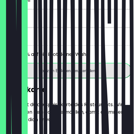
~2 € Vorteil
14 Tage
vor Ort
Erhalte 30% auf ein Brot deiner Wahl.
App zum Einlösen herunterladen
Speisekarte
Hier findest du die Speisekarte des Restaurants. Wir
aktualisieren sie so oft wie möglich, damit du immer
weißt, was dich erwartet.
BRÖTCHEN