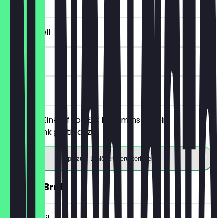
5€)
~4 € Vorteil
7 Tage
vor Ort
Ab einem Einkauf von 5€ bekommst du ein
Heißgetränk gratis dazu.
App zum Einlösen herunterladen
30% auf Brot