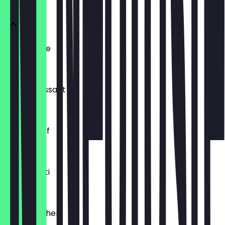
Ofenfrische
0,54 €
Buttercroissant
1,80 €
Laugenzopf
1,20 €
Dinkelkrusti
1,10 €
Käsebrötchen