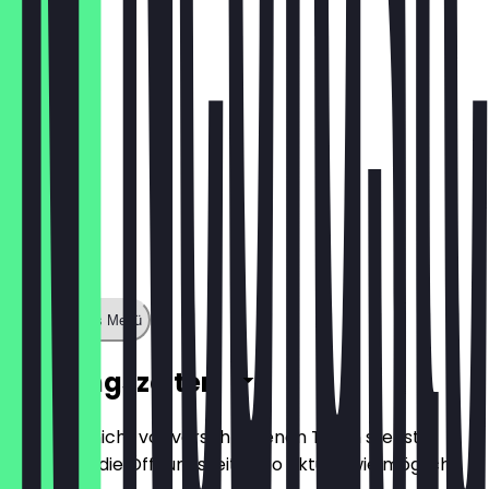
1,60 €
Zeige ganzes Menü
Öffnungszeiten
Damit du nicht vor verschlossenen Türen stehst,
halten wir die Öffnungszeiten so aktuell wie möglich.