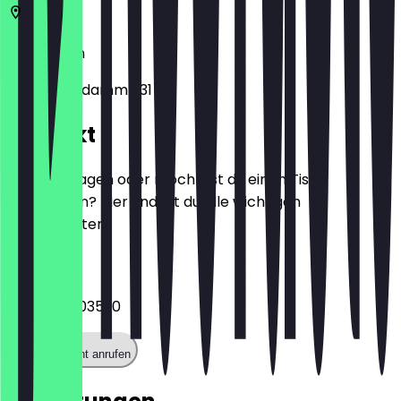
10719
Berlin
Kurfürstendamm 231
Kontakt
Hast du Fragen oder möchtest du einen Tisch
reservieren? Hier findest du alle wichtigen
Kontaktdaten.
Telefon
+493088003520
Restaurant anrufen