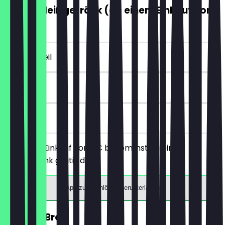
GRATIS Heißgetränk (ab einem Einkauf von
5€)
~4 € Vorteil
7 Tage
vor Ort
Ab einem Einkauf von 5€ bekommst du ein
Heißgetränk gratis dazu.
App zum Einlösen herunterladen
30% auf Brot