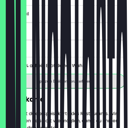
~2 € Vorteil
14 Tage
vor Ort
Erhalte 30% auf ein Brot deiner Wahl.
App zum Einlösen herunterladen
Speisekarte
Hier findest du die Speisekarte des Restaurants. Wir
aktualisieren sie so oft wie möglich, damit du immer
weißt, was dich erwartet.