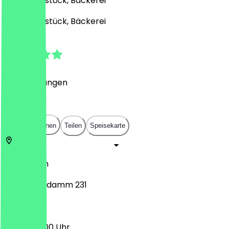
Café, Frühstück, Bäckerei
Café, Frühstück, Bäckerei
4.8
(
19
Bewertungen
)
€
€
€
€
In App öffnen
Teilen
Speisekarte
10719
Berlin
Kurfürstendamm 231
10:00 - 20:00 Uhr