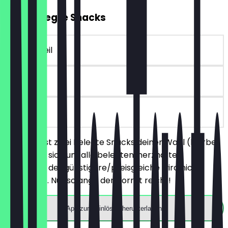
2für1 Belegte Snacks
~4 € Vorteil
30 Tage
vor Ort
Du bestellst zwei Belegte Snacks deiner Wahl (hierbei
handelt es sich um alle belegten, herzhaften
Produkte), der günstigere/preisgleiche wird nicht
berechnet. Nur solange der Vorrat reicht!
App zum Einlösen herunterladen