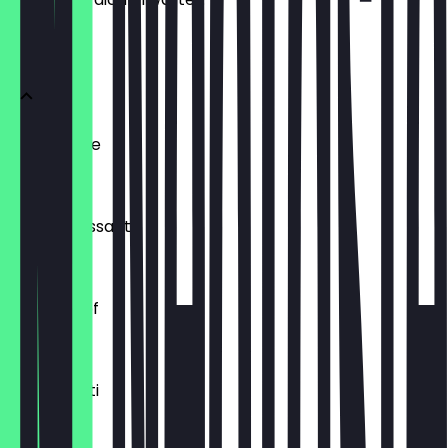
BRÖTCHEN
Ofenfrische
0,54 €
Buttercroissant
1,80 €
Laugenzopf
1,20 €
Dinkelkrusti
1,10 €