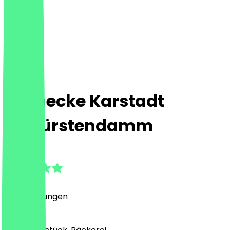
Steinecke Karstadt
Kurfürstendamm
4.8
(
19
Bewertungen
)