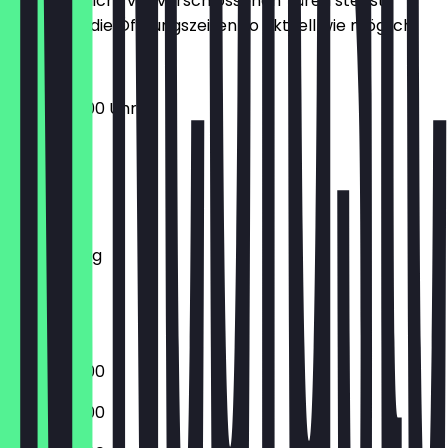
Damit du nicht vor verschlossenen Türen stehst,
halten wir die Öffnungszeiten so aktuell wie möglich.
10:00 - 20:00 Uhr
Montag
Dienstag
Mittwoch
Donnerstag
Freitag
Samstag
Sonntag
10:00 - 20:00
10:00 - 20:00