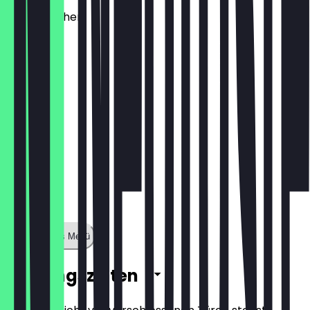
Käsebrötchen
1,60 €
Zeige ganzes Menü
Öffnungszeiten