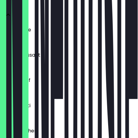
Ofenfrische
0,54 €
Buttercroissant
1,80 €
Laugenzopf
1,20 €
Dinkelkrusti
1,10 €
Käsebrötchen