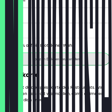
~2 € Vorteil
14 Tage
vor Ort
Erhalte 30% auf ein Brot deiner Wahl.
App zum Einlösen herunterladen
Speisekarte
Hier findest du die Speisekarte des Restaurants. Wir
aktualisieren sie so oft wie möglich, damit du immer
weißt, was dich erwartet.
BRÖTCHEN