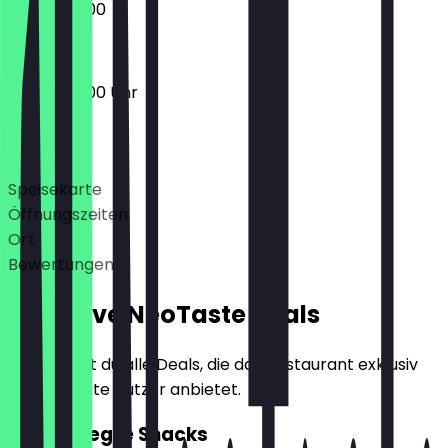
07:30 - 14:00
06:00 - 18:00 Uhr
Deals
Speisekarte
Öffnungszeiten
Ort
Bewertungen
Exklusive NeoTaste Deals
Hier findest du alle Deals, die das Restaurant exklusiv
für NeoTaste Nutzer anbietet.
2für1 Belegte Snacks