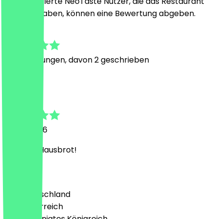
Nur registrierte NeoTaste Nutzer, die das Restaurant
besucht haben, können eine Bewertung abgeben.
4.6
10
Bewertungen, davon 2 geschrieben
M
Mikhail
3. Juni 2026
Schönes Hausbrot!
Land
🇩🇪 Deutschland
🇦🇹 Österreich
🇬🇧 Vereinigtes Königreich