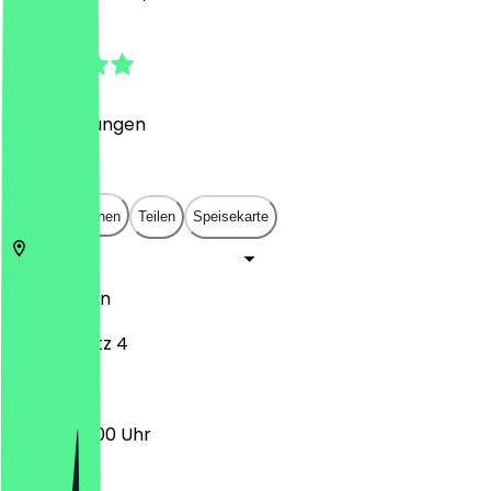
4.6
(
10
Bewertungen
)
€
€
€
€
In App öffnen
Teilen
Speisekarte
10785
Berlin
Lützowplatz 4
06:00 - 18:00 Uhr