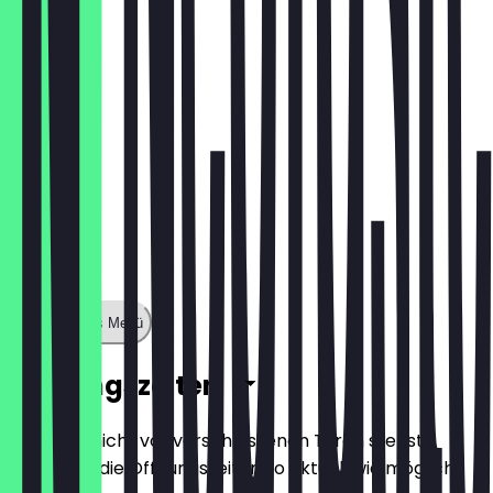
1,60 €
Zeige ganzes Menü
Öffnungszeiten
Damit du nicht vor verschlossenen Türen stehst,
halten wir die Öffnungszeiten so aktuell wie möglich.