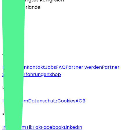
🇳🇱 Niederlande
Sprache
Deutsch
English
About
Für Firmen
Kontakt
Jobs
FAQ
Partner werden
Partner
Support
Erfahrungen
Shop
Legal
Impressum
Datenschutz
Cookies
AGB
Social
Instagram
TikTok
Facebook
LinkedIn