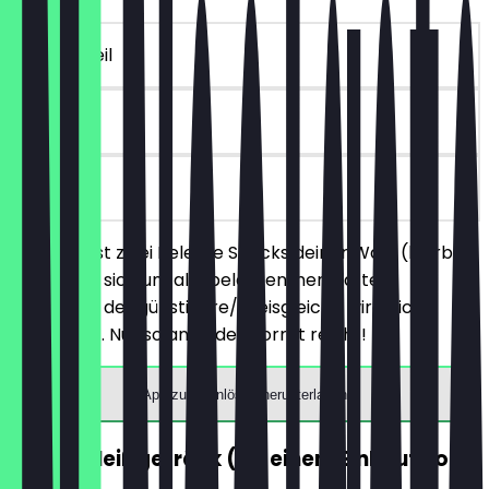
~4 € Vorteil
30 Tage
vor Ort
Du bestellst zwei Belegte Snacks deiner Wahl (hierbei
handelt es sich um alle belegten, herzhaften
Produkte), der günstigere/preisgleiche wird nicht
berechnet. Nur solange der Vorrat reicht!
App zum Einlösen herunterladen
GRATIS Heißgetränk (ab einem Einkauf von