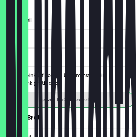
5€)
~4 € Vorteil
7 Tage
vor Ort
Ab einem Einkauf von 5€ bekommst du ein
Heißgetränk gratis dazu.
App zum Einlösen herunterladen
30% auf Brot