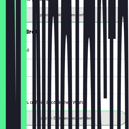
App zum Einlösen herunterladen
30% auf Brot
~2 € Vorteil
14 Tage
vor Ort
Erhalte 30% auf ein Brot deiner Wahl.
App zum Einlösen herunterladen