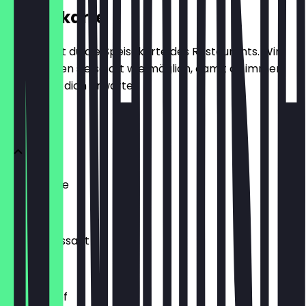
Speisekarte
Hier findest du die Speisekarte des Restaurants. Wir
aktualisieren sie so oft wie möglich, damit du immer
weißt, was dich erwartet.
BRÖTCHEN
Ofenfrische
0,54 €
Buttercroissant
1,80 €
Laugenzopf