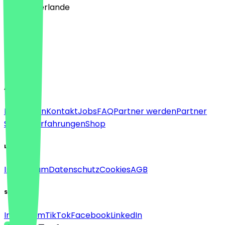
🇳🇱 Niederlande
Sprache
Deutsch
English
About
Für Firmen
Kontakt
Jobs
FAQ
Partner werden
Partner
Support
Erfahrungen
Shop
Legal
Impressum
Datenschutz
Cookies
AGB
Social
Instagram
TikTok
Facebook
LinkedIn