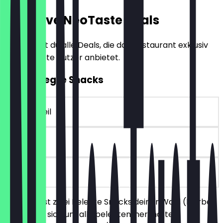
Exklusive NeoTaste Deals
Hier findest du alle Deals, die das Restaurant exklusiv
für NeoTaste Nutzer anbietet.
2für1 Belegte Snacks
~4 € Vorteil
30 Tage
vor Ort
Du bestellst zwei Belegte Snacks deiner Wahl (hierbei
handelt es sich um alle belegten, herzhaften