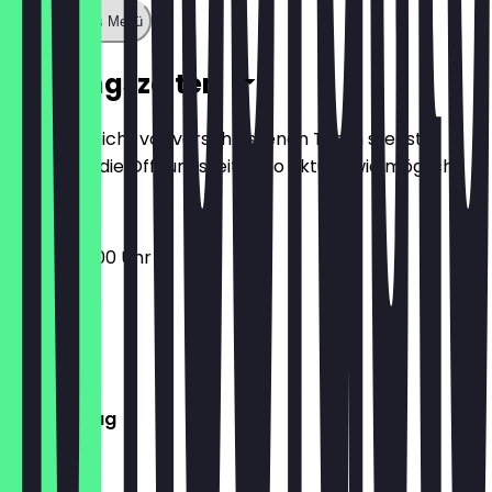
Zeige ganzes Menü
Öffnungszeiten
Damit du nicht vor verschlossenen Türen stehst,
halten wir die Öffnungszeiten so aktuell wie möglich.
06:00 - 18:00 Uhr
Montag
Dienstag
Mittwoch
Donnerstag
Freitag
Samstag