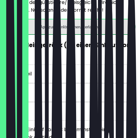
Produkte), der günstigere/preisgleiche wird nicht
berechnet. Nur solange der Vorrat reicht!
App zum Einlösen herunterladen
GRATIS Heißgetränk (ab einem Einkauf von
5€)
~4 € Vorteil
7 Tage
vor Ort
Ab einem Einkauf von 5€ bekommst du ein
Heißgetränk gratis dazu.