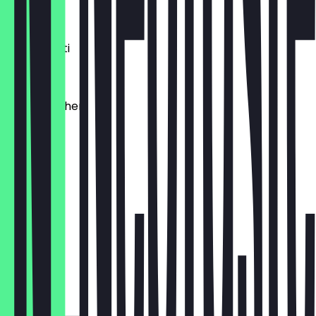
1,20 €
Dinkelkrusti
1,10 €
Käsebrötchen
1,60 €