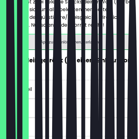
Du bestellst zwei Belegte Snacks deiner Wahl (hierbei
handelt es sich um alle belegten, herzhaften
Produkte), der günstigere/preisgleiche wird nicht
berechnet. Nur solange der Vorrat reicht!
App zum Einlösen herunterladen
GRATIS Heißgetränk (ab einem Einkauf von
5€)
~4 € Vorteil
7 Tage
vor Ort