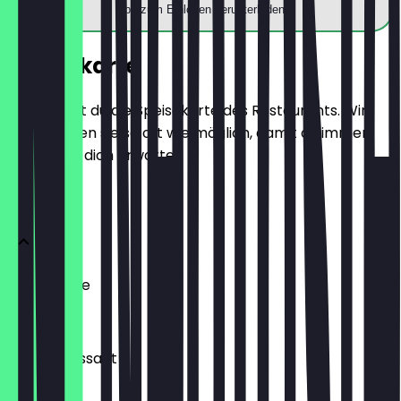
App zum Einlösen herunterladen
Speisekarte
Hier findest du die Speisekarte des Restaurants. Wir
aktualisieren sie so oft wie möglich, damit du immer
weißt, was dich erwartet.
BRÖTCHEN
Ofenfrische
0,54 €
Buttercroissant
1,80 €