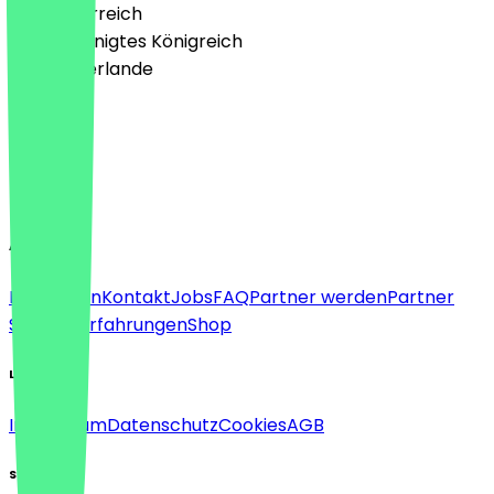
🇦🇹 Österreich
🇬🇧 Vereinigtes Königreich
🇳🇱 Niederlande
Sprache
Deutsch
English
About
Für Firmen
Kontakt
Jobs
FAQ
Partner werden
Partner
Support
Erfahrungen
Shop
Legal
Impressum
Datenschutz
Cookies
AGB
Social