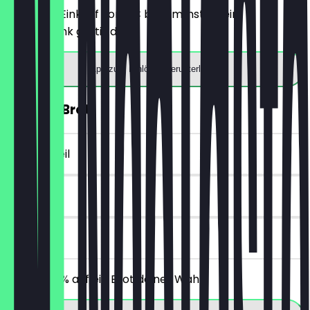
Ab einem Einkauf von 5€ bekommst du ein
Heißgetränk gratis dazu.
App zum Einlösen herunterladen
30% auf Brot
~2 € Vorteil
14 Tage
vor Ort
Erhalte 30% auf ein Brot deiner Wahl.