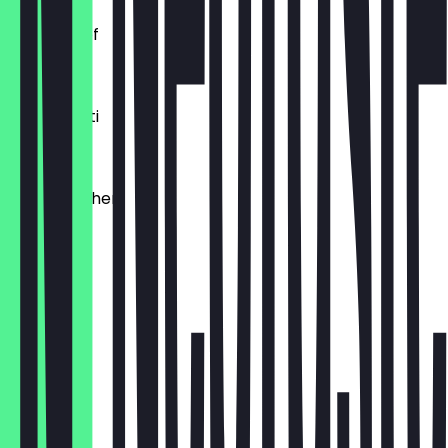
Laugenzopf
1,20 €
Dinkelkrusti
1,10 €
Käsebrötchen
1,60 €