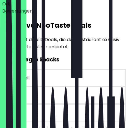
Ort
Bewertungen
Exklusive NeoTaste Deals
Hier findest du alle Deals, die das Restaurant exklusiv
für NeoTaste Nutzer anbietet.
2für1 Belegte Snacks
~4 € Vorteil
30 Tage
vor Ort