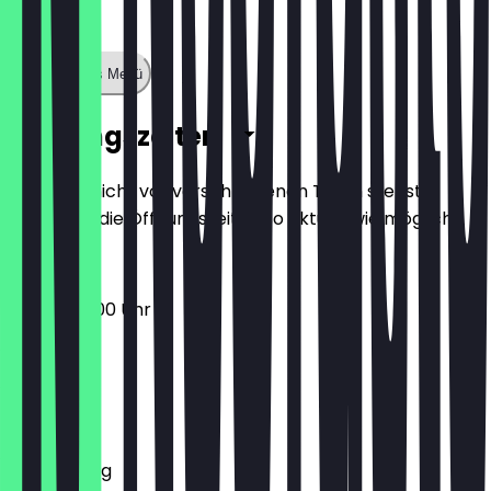
Zeige ganzes Menü
Öffnungszeiten
Damit du nicht vor verschlossenen Türen stehst,
halten wir die Öffnungszeiten so aktuell wie möglich.
07:00 - 18:00 Uhr
Montag
Dienstag
Mittwoch
Donnerstag