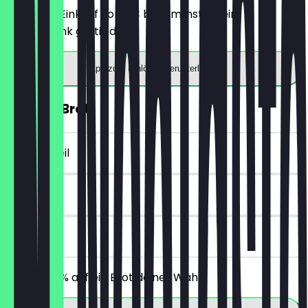
Ab einem Einkauf von 5€ bekommst du ein
Heißgetränk gratis dazu.
App zum Einlösen herunterladen
30% auf Brot
~2 € Vorteil
14 Tage
vor Ort
Erhalte 30% auf ein Brot deiner Wahl.