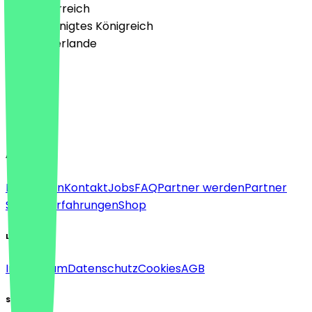
🇦🇹 Österreich
🇬🇧 Vereinigtes Königreich
🇳🇱 Niederlande
Sprache
Deutsch
English
About
Für Firmen
Kontakt
Jobs
FAQ
Partner werden
Partner
Support
Erfahrungen
Shop
Legal
Impressum
Datenschutz
Cookies
AGB
Social