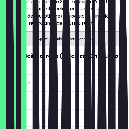
Du bestellst zwei Belegte Snacks deiner Wahl (hierbei
handelt es sich um alle belegten, herzhaften
Produkte), der günstigere/preisgleiche wird nicht
berechnet. Nur solange der Vorrat reicht!
App zum Einlösen herunterladen
GRATIS Heißgetränk (ab einem Einkauf von
5€)
~4 € Vorteil
7 Tage
vor Ort