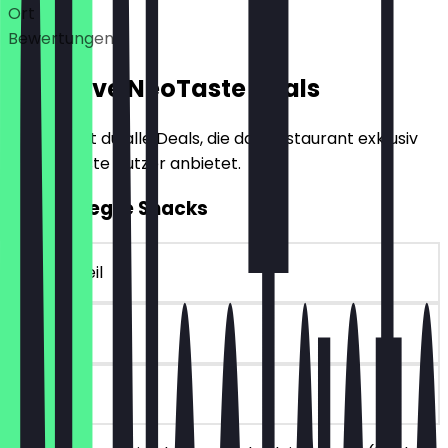
Ort
Bewertungen
Exklusive NeoTaste Deals
Hier findest du alle Deals, die das Restaurant exklusiv
für NeoTaste Nutzer anbietet.
2für1 Belegte Snacks
~4 € Vorteil
30 Tage
vor Ort