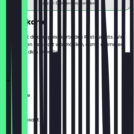
App zum Einlösen herunterladen
Speisekarte
Hier findest du die Speisekarte des Restaurants. Wir
aktualisieren sie so oft wie möglich, damit du immer
weißt, was dich erwartet.
BRÖTCHEN
Ofenfrische
0,54 €
Buttercroissant
1,80 €