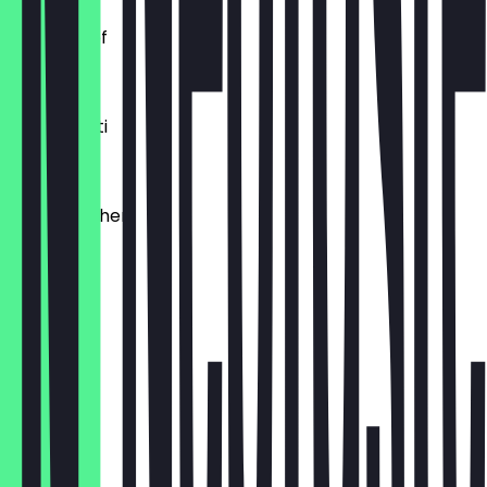
Laugenzopf
1,20 €
Dinkelkrusti
1,10 €
Käsebrötchen
1,60 €