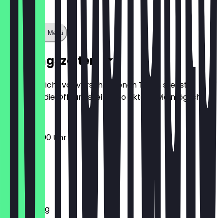
Zeige ganzes Menü
Öffnungszeiten
Damit du nicht vor verschlossenen Türen stehst,
halten wir die Öffnungszeiten so aktuell wie möglich.
06:30 - 18:00 Uhr
Montag
Dienstag
Mittwoch
Donnerstag