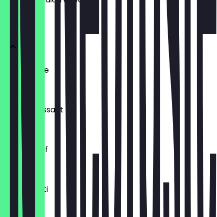
BRÖTCHEN
Ofenfrische
0,54 €
Buttercroissant
1,80 €
Laugenzopf
1,20 €
Dinkelkrusti
1,10 €