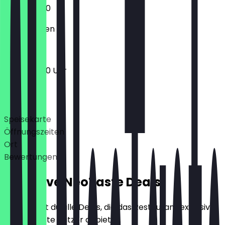
10:00 - 18:00
Geschlossen
10:00 - 18:00 Uhr
Deals
Speisekarte
Öffnungszeiten
Ort
Bewertungen
Exklusive NeoTaste Deals
Hier findest du alle Deals, die das Restaurant exklusiv
für NeoTaste Nutzer anbietet.