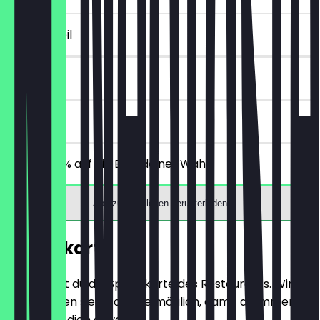
~2 € Vorteil
14 Tage
vor Ort
Erhalte 30% auf ein Brot deiner Wahl.
App zum Einlösen herunterladen
Speisekarte
Hier findest du die Speisekarte des Restaurants. Wir
aktualisieren sie so oft wie möglich, damit du immer
weißt, was dich erwartet.