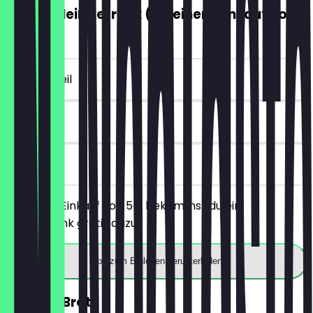
GRATIS Heißgetränk (ab einem Einkauf von
5€)
~4 € Vorteil
7 Tage
vor Ort
Ab einem Einkauf von 5€ bekommst du ein
Heißgetränk gratis dazu.
App zum Einlösen herunterladen
30% auf Brot