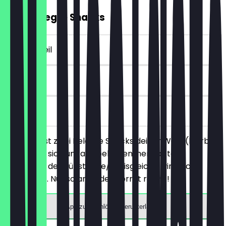
2für1 Belegte Snacks
~4 € Vorteil
30 Tage
vor Ort
Du bestellst zwei Belegte Snacks deiner Wahl (hierbei
handelt es sich um alle belegten, herzhaften
Produkte), der günstigere/preisgleiche wird nicht
berechnet. Nur solange der Vorrat reicht!
App zum Einlösen herunterladen