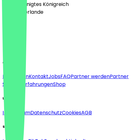
🇬🇧 Vereinigtes Königreich
🇳🇱 Niederlande
Sprache
Deutsch
English
About
Für Firmen
Kontakt
Jobs
FAQ
Partner werden
Partner
Support
Erfahrungen
Shop
Legal
Impressum
Datenschutz
Cookies
AGB
Social