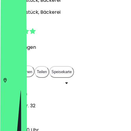
Café, Frühstück, Bäckerei
Café, Frühstück, Bäckerei
5.0
(
1
Bewertungen
)
€
€
€
€
In App öffnen
Teilen
Speisekarte
13129
Berlin
Bahnhofstr. 32
10:00 - 18:00 Uhr