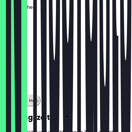
Käsebrötchen
1,60 €
Zeige ganzes Menü
Öffnungszeiten