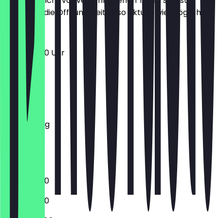
Damit du nicht vor verschlossenen Türen stehst,
halten wir die Öffnungszeiten so aktuell wie möglich.
10:00 - 18:00 Uhr
Montag
Dienstag
Mittwoch
Donnerstag
Freitag
Samstag
Sonntag
10:00 - 18:00
10:00 - 18:00