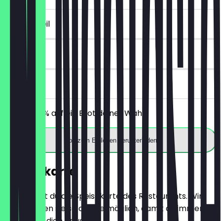
~2 € Vorteil
14 Tage
vor Ort
Erhalte 30% auf ein Brot deiner Wahl.
App zum Einlösen herunterladen
Speisekarte
Hier findest du die Speisekarte des Restaurants. Wir
aktualisieren sie so oft wie möglich, damit du immer
weißt, was dich erwartet.