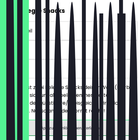
2für1 Belegte Snacks
~4 € Vorteil
30 Tage
vor Ort
Du bestellst zwei Belegte Snacks deiner Wahl (hierbei
handelt es sich um alle belegten, herzhaften
Produkte), der günstigere/preisgleiche wird nicht
berechnet. Nur solange der Vorrat reicht!
App zum Einlösen herunterladen