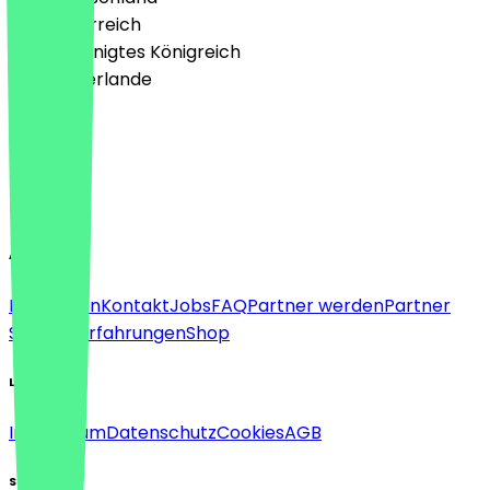
🇦🇹 Österreich
🇬🇧 Vereinigtes Königreich
🇳🇱 Niederlande
Sprache
Deutsch
English
About
Für Firmen
Kontakt
Jobs
FAQ
Partner werden
Partner
Support
Erfahrungen
Shop
Legal
Impressum
Datenschutz
Cookies
AGB
Social