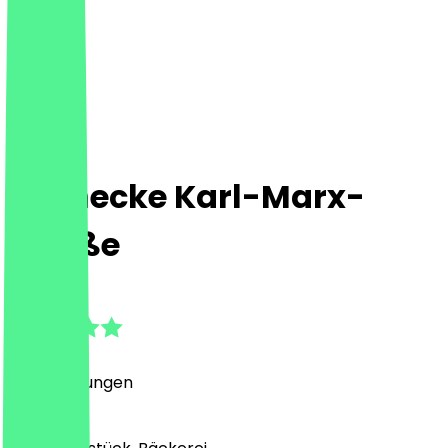
Steinecke Karl-Marx-
Straße
4.8
(
16
Bewertungen
)