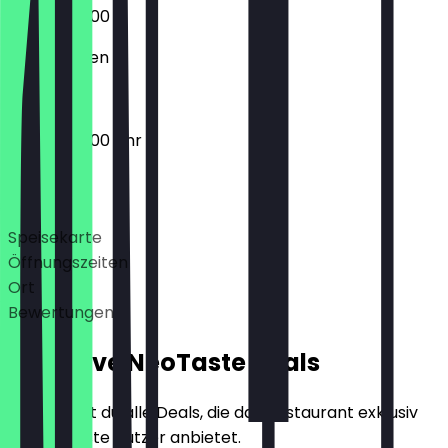
07:00 - 20:00
Geschlossen
07:00 - 20:00 Uhr
Deals
Speisekarte
Öffnungszeiten
Ort
Bewertungen
Exklusive NeoTaste Deals
Hier findest du alle Deals, die das Restaurant exklusiv
für NeoTaste Nutzer anbietet.