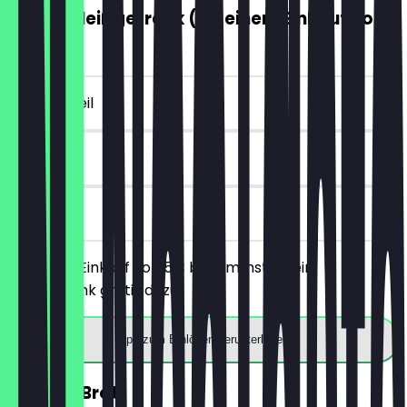
GRATIS Heißgetränk (ab einem Einkauf von
5€)
~4 € Vorteil
7 Tage
vor Ort
Ab einem Einkauf von 5€ bekommst du ein
Heißgetränk gratis dazu.
App zum Einlösen herunterladen
30% auf Brot