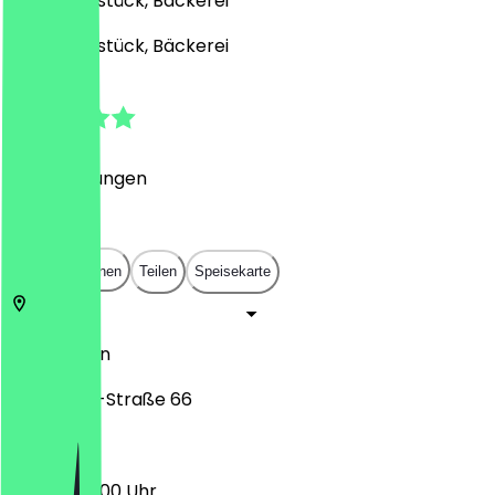
Café, Frühstück, Bäckerei
Café, Frühstück, Bäckerei
4.8
(
16
Bewertungen
)
€
€
€
€
In App öffnen
Teilen
Speisekarte
12055
Berlin
Karl-Marx-Straße 66
07:00 - 20:00 Uhr