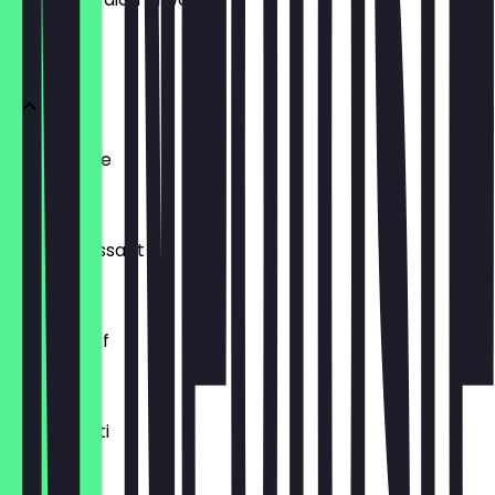
BRÖTCHEN
Ofenfrische
0,54 €
Buttercroissant
1,80 €
Laugenzopf
1,20 €
Dinkelkrusti
1,10 €