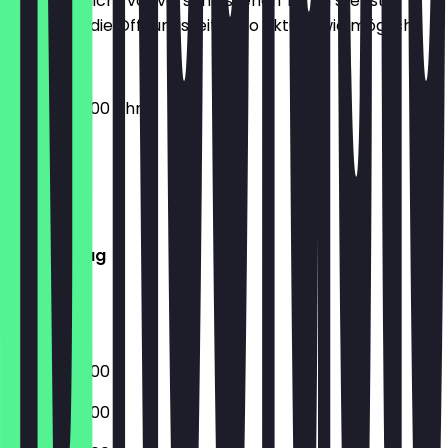
Damit du nicht vor verschlossenen Türen stehst,
halten wir die Öffnungszeiten so aktuell wie möglich.
07:00 - 20:00 Uhr
Montag
Dienstag
Mittwoch
Donnerstag
Freitag
Samstag
Sonntag
07:00 - 20:00
07:00 - 20:00