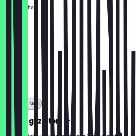
Käsebrötchen
1,60 €
Zeige ganzes Menü
Öffnungszeiten