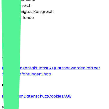
🇦🇹 Österreich
🇬🇧 Vereinigtes Königreich
🇳🇱 Niederlande
Sprache
Deutsch
English
About
Für Firmen
Kontakt
Jobs
FAQ
Partner werden
Partner
Support
Erfahrungen
Shop
Legal
Impressum
Datenschutz
Cookies
AGB
Social