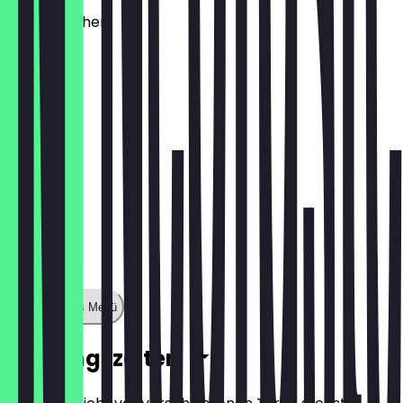
Käsebrötchen
1,60 €
Zeige ganzes Menü
Öffnungszeiten