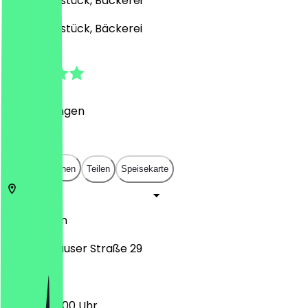
Café, Frühstück, Bäckerei
Café, Frühstück, Bäckerei
5.0
(
1
Bewertungen
)
€
€
€
€
In App öffnen
Teilen
Speisekarte
12279
Berlin
Hildburghauser Straße 29
06:00 - 20:00 Uhr