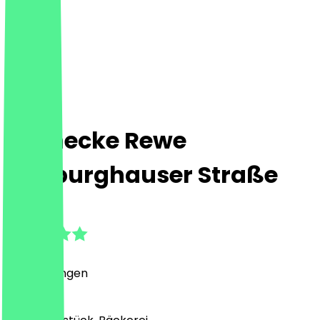
Steinecke Rewe
Hildburghauser Straße
5.0
(
1
Bewertungen
)