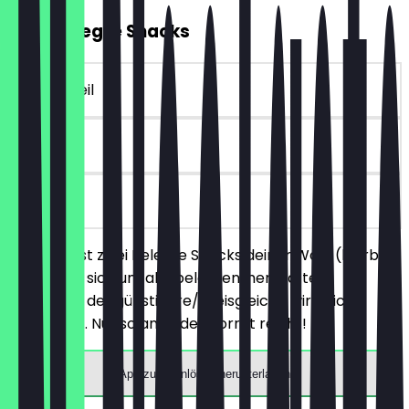
2für1 Belegte Snacks
~4 € Vorteil
30 Tage
vor Ort
Du bestellst zwei Belegte Snacks deiner Wahl (hierbei
handelt es sich um alle belegten, herzhaften
Produkte), der günstigere/preisgleiche wird nicht
berechnet. Nur solange der Vorrat reicht!
App zum Einlösen herunterladen