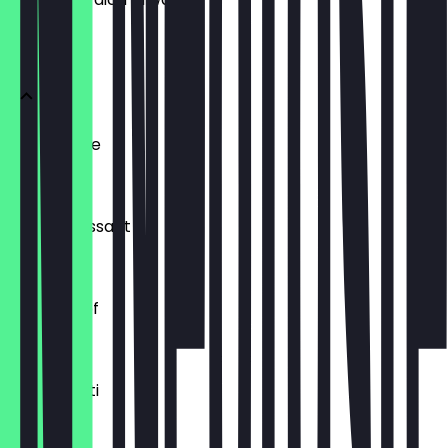
BRÖTCHEN
Ofenfrische
0,54 €
Buttercroissant
1,80 €
Laugenzopf
1,20 €
Dinkelkrusti
1,10 €