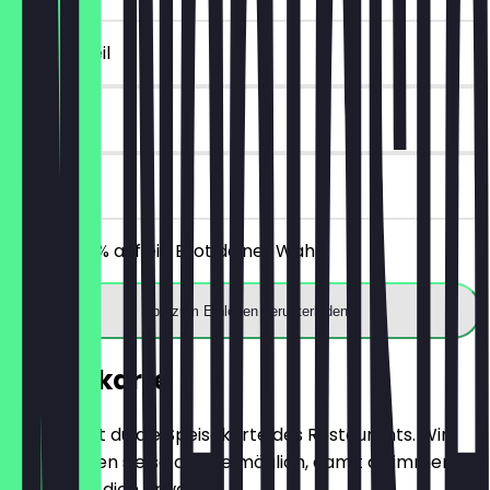
~2 € Vorteil
14 Tage
vor Ort
Erhalte 30% auf ein Brot deiner Wahl.
App zum Einlösen herunterladen
Speisekarte
Hier findest du die Speisekarte des Restaurants. Wir
aktualisieren sie so oft wie möglich, damit du immer
weißt, was dich erwartet.