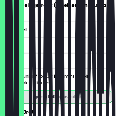
GRATIS Heißgetränk (ab einem Einkauf von
5€)
~4 € Vorteil
7 Tage
vor Ort
Ab einem Einkauf von 5€ bekommst du ein
Heißgetränk gratis dazu.
App zum Einlösen herunterladen
30% auf Brot