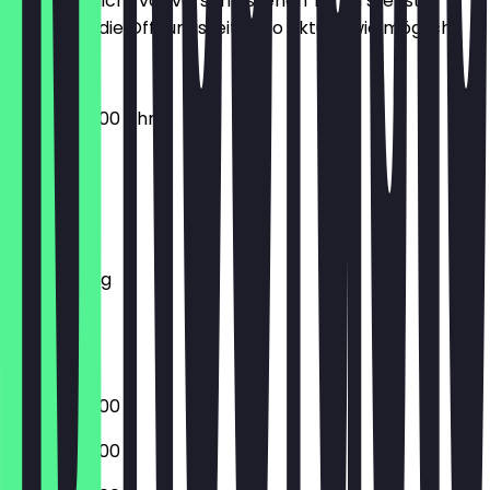
Damit du nicht vor verschlossenen Türen stehst,
halten wir die Öffnungszeiten so aktuell wie möglich.
06:00 - 20:00 Uhr
Montag
Dienstag
Mittwoch
Donnerstag
Freitag
Samstag
Sonntag
06:00 - 20:00
06:00 - 20:00