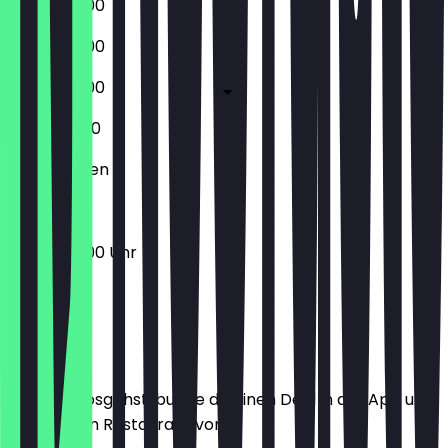
05:30 - 18:00
05:30 - 18:00
05:30 - 18:00
07:00 - 11:00
Geschlossen
05:30 - 18:00 Uhr
Ort
Bevor du losgehst, buche dir einen Deal in der App und
zeige ihn im Restaurant vor.