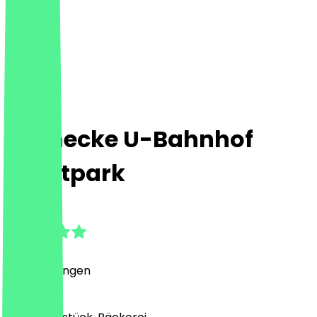
Steinecke U-Bahnhof
Kleistpark
4.7
(
6
Bewertungen
)