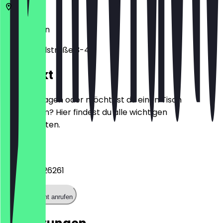
10783
Berlin
Grunewaldstraße 3-4
Kontakt
Hast du Fragen oder möchtest du einen Tisch
reservieren? Hier findest du alle wichtigen
Kontaktdaten.
Telefon
+493077326261
Restaurant anrufen