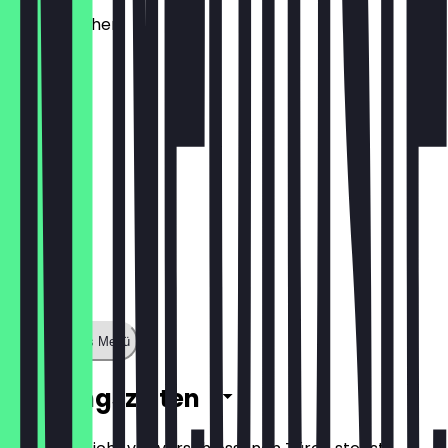
Käsebrötchen
1,60 €
Zeige ganzes Menü
Öffnungszeiten