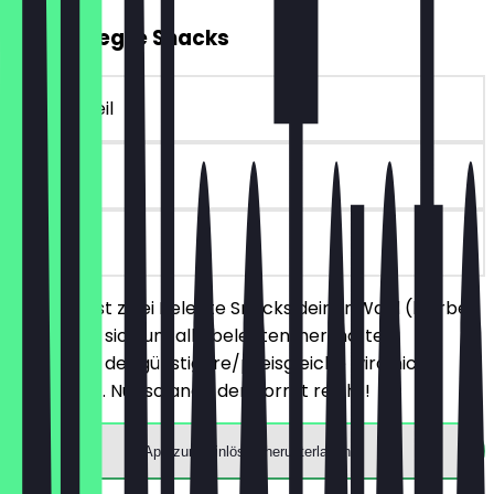
2für1 Belegte Snacks
~4 € Vorteil
30 Tage
vor Ort
Du bestellst zwei Belegte Snacks deiner Wahl (hierbei
handelt es sich um alle belegten, herzhaften
Produkte), der günstigere/preisgleiche wird nicht
berechnet. Nur solange der Vorrat reicht!
App zum Einlösen herunterladen