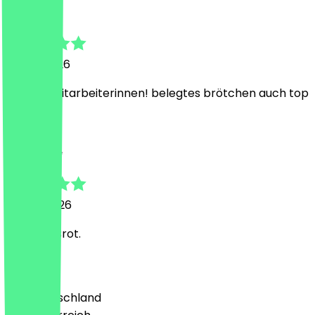
Emma
29. Juli 2026
so liebe mitarbeiterinnen! belegtes brötchen auch top
M
Mira Céline
24. Juli 2026
Es ist ein Brot.
Land
🇩🇪 Deutschland