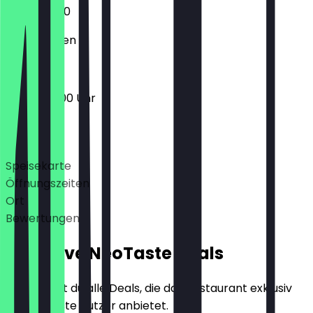
07:00 - 11:00
Geschlossen
05:30 - 18:00 Uhr
Deals
Speisekarte
Öffnungszeiten
Ort
Bewertungen
Exklusive NeoTaste Deals
Hier findest du alle Deals, die das Restaurant exklusiv
für NeoTaste Nutzer anbietet.