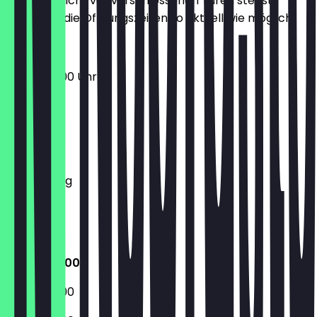
Damit du nicht vor verschlossenen Türen stehst,
halten wir die Öffnungszeiten so aktuell wie möglich.
05:30 - 18:00 Uhr
Montag
Dienstag
Mittwoch
Donnerstag
Freitag
Samstag
Sonntag
05:30 - 18:00
05:30 - 18:00