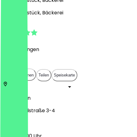
Café, Frühstück, Bäckerei
Café, Frühstück, Bäckerei
4.7
(
6
Bewertungen
)
€
€
€
€
In App öffnen
Teilen
Speisekarte
10783
Berlin
Grunewaldstraße 3-4
05:30 - 18:00 Uhr