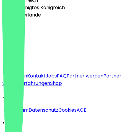
🇦🇹 Österreich
🇬🇧 Vereinigtes Königreich
🇳🇱 Niederlande
Sprache
Deutsch
English
About
Für Firmen
Kontakt
Jobs
FAQ
Partner werden
Partner
Support
Erfahrungen
Shop
Legal
Impressum
Datenschutz
Cookies
AGB
Social