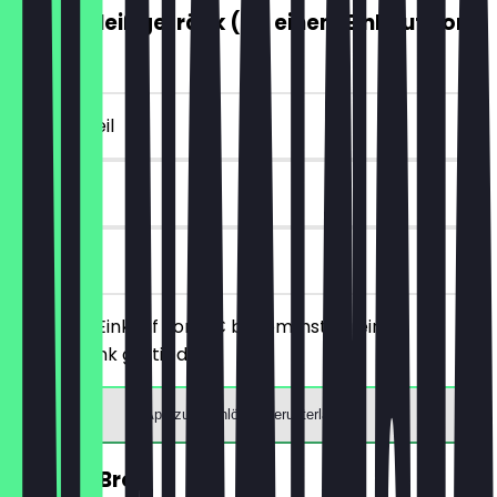
GRATIS Heißgetränk (ab einem Einkauf von
5€)
~4 € Vorteil
7 Tage
vor Ort
Ab einem Einkauf von 5€ bekommst du ein
Heißgetränk gratis dazu.
App zum Einlösen herunterladen
30% auf Brot