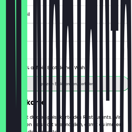
~2 € Vorteil
14 Tage
vor Ort
Erhalte 30% auf ein Brot deiner Wahl.
App zum Einlösen herunterladen
Speisekarte
Hier findest du die Speisekarte des Restaurants. Wir
aktualisieren sie so oft wie möglich, damit du immer
weißt, was dich erwartet.