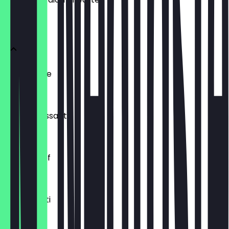
BRÖTCHEN
Ofenfrische
0,54 €
Buttercroissant
1,80 €
Laugenzopf
1,20 €
Dinkelkrusti
1,10 €