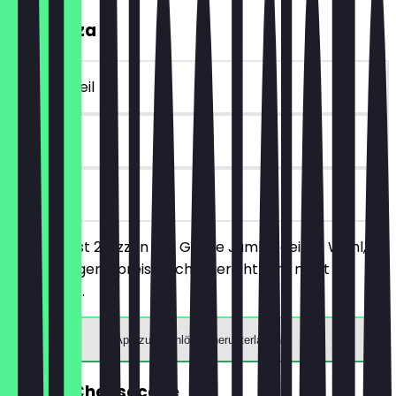
2für1 Pizza
~18 € Vorteil
30 Tage
vor Ort
Du bestellst 2 Pizzen der Größe Jumbo deiner Wahl,
das günstigere/preisgleiche Gericht wird nicht
berechnet.
App zum Einlösen herunterladen
GRATIS Cheesecake