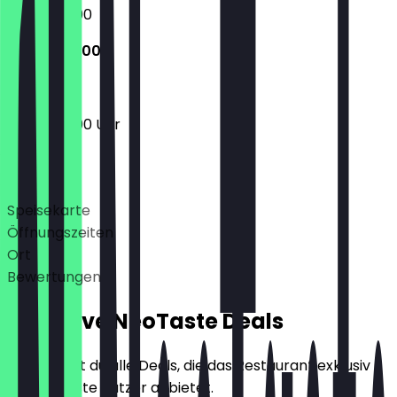
10:00 - 23:00
10:00 - 23:00
10:00 - 23:00 Uhr
Deals
Speisekarte
Öffnungszeiten
Ort
Bewertungen
Exklusive NeoTaste Deals
Hier findest du alle Deals, die das Restaurant exklusiv
für NeoTaste Nutzer anbietet.