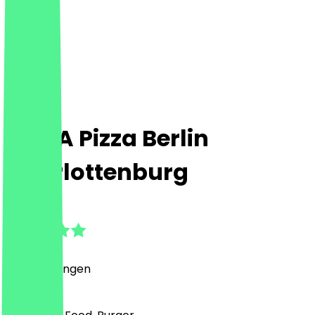
Call A Pizza Berlin
Charlottenburg
5.0
(
4
Bewertungen
)