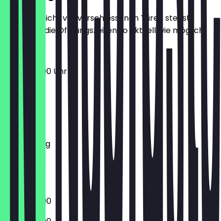
Damit du nicht vor verschlossenen Türen stehst,
halten wir die Öffnungszeiten so aktuell wie möglich.
10:00 - 23:00 Uhr
Montag
Dienstag
Mittwoch
Donnerstag
Freitag
Samstag
Sonntag
10:00 - 23:00