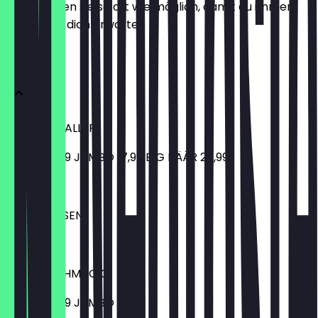
aktualisieren sie so oft wie möglich, damit du immer
weißt, was dich erwartet.
MENU
GENUSSKNALLER
SINGLE 13,99 JUMBO 17,99 BIG BÄÄR 27,99
27,99 €
LECKERBISSEN
6,99 €
VOLLGESCHMACK
SINGLE 12,99 JUMBO 17,99