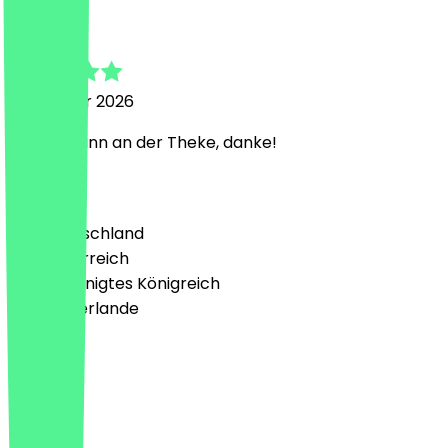
Svenja
21. Februar 2026
Netter Mann an der Theke, danke!
Land
🇩🇪 Deutschland
🇦🇹 Österreich
🇬🇧 Vereinigtes Königreich
🇳🇱 Niederlande
Sprache
Deutsch
English