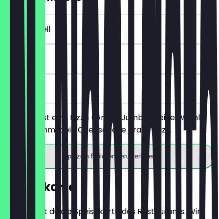
~4 € Vorteil
7 Tage
vor Ort
Du bestellst eine Pizza (Größe Jumbo) deiner Wahl
und bekommst ein Cheesecake gratis dazu.
App zum Einlösen herunterladen
Speisekarte
Hier findest du die Speisekarte des Restaurants. Wir