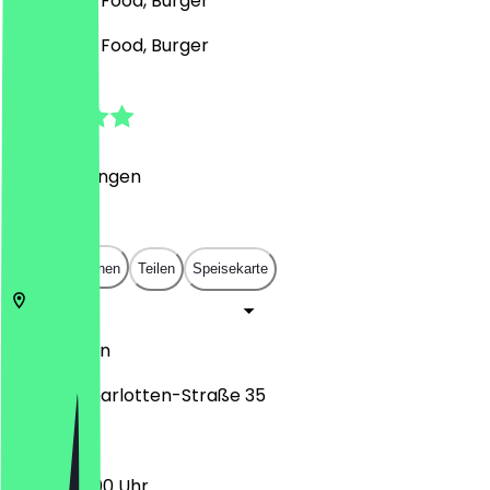
Pizza, Fast Food, Burger
Pizza, Fast Food, Burger
5.0
(
4
Bewertungen
)
€
€
€
€
In App öffnen
Teilen
Speisekarte
14059
Berlin
Sophie-Charlotten-Straße 35
10:00 - 23:00 Uhr