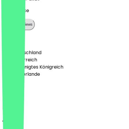
great place
Show all reviews
Land
🇩🇪 Deutschland
🇦🇹 Österreich
🇬🇧 Vereinigtes Königreich
🇳🇱 Niederlande
Sprache
Deutsch
English
About