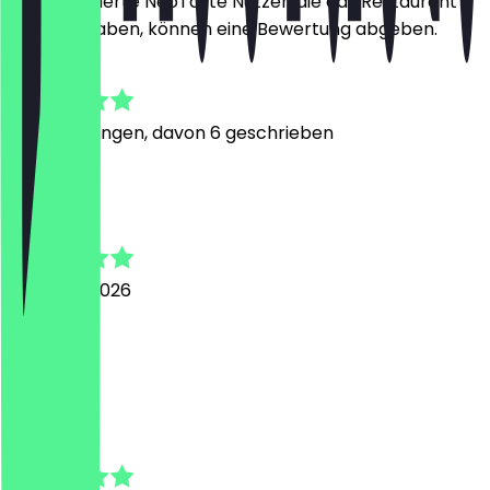
Nur registrierte NeoTaste Nutzer, die das Restaurant
besucht haben, können eine Bewertung abgeben.
4.9
31
Bewertungen, davon 6 geschrieben
K
Kevin
3. August 2026
Nice shop
a
anna