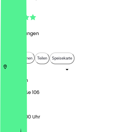
4.9
(
31
Bewertungen
)
€
€
€
€
In App öffnen
Teilen
Speisekarte
10179
Berlin
Littenstraße 106
08:30 - 16:00 Uhr