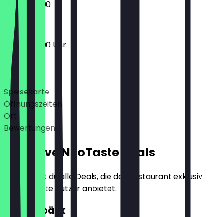
08:30 - 16:00
08:30 - 16:00 Uhr
Deals
Speisekarte
Öffnungszeiten
Ort
Bewertungen
Exklusive NeoTaste Deals
Hier findest du alle Deals, die das Restaurant exklusiv
für NeoTaste Nutzer anbietet.
2für1 Gebäck