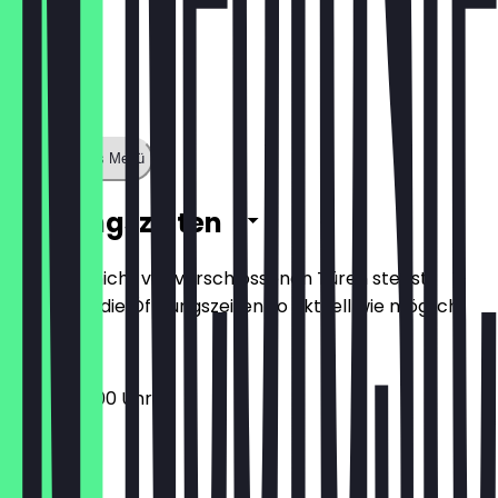
Zeige ganzes Menü
Öffnungszeiten
Damit du nicht vor verschlossenen Türen stehst,
halten wir die Öffnungszeiten so aktuell wie möglich.
08:30 - 16:00 Uhr
Montag