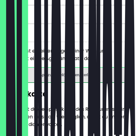
30 Tage
vor Ort
Du bestellst ein einen Bagel deiner Wahl und
bekommst ein Heißgetränk gratis dazu.
App zum Einlösen herunterladen
Speisekarte
Hier findest du die Speisekarte des Restaurants. Wir
aktualisieren sie so oft wie möglich, damit du immer
weißt, was dich erwartet.