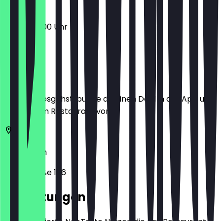
08:30 - 16:00 Uhr
Ort
Bevor du losgehst, buche dir einen Deal in der App und
zeige ihn im Restaurant vor.
10179
Berlin
Littenstraße 106
Bewertungen