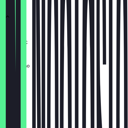
Kaffee
Espresso
Double +1€
3,00 €
Cappuccino
4,20 €
Flat White
4,50 €
Latte
4,50 €