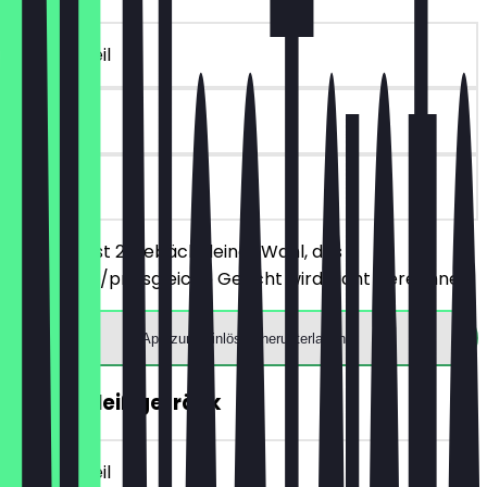
~5 € Vorteil
30 Tage
vor Ort
Du bestellst 2 Gebäck deiner Wahl, das
günstigere/preisgleiche Gericht wird nicht berechnet.
App zum Einlösen herunterladen
GRATIS Heißgetränk
~5 € Vorteil