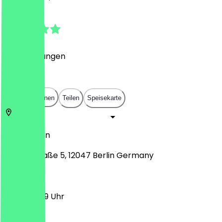
4.5
(
31
Bewertungen
)
€
€
€
€
In App öffnen
Teilen
Speisekarte
12047
Berlin
Sanderstraße 5, 12047 Berlin Germany
11:00 - 23:59 Uhr