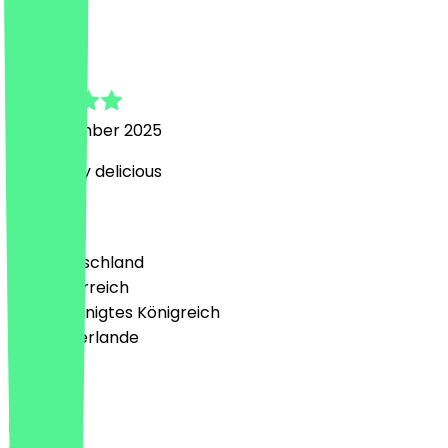
V
Vincent
21. September 2025
Absolutely delicious
Land
🇩🇪 Deutschland
🇦🇹 Österreich
🇬🇧 Vereinigtes Königreich
🇳🇱 Niederlande
Sprache
Deutsch