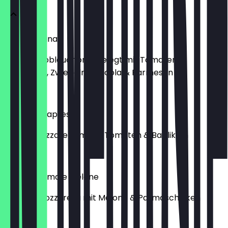
Proseccetina
rundes Knoblauchbrot belegt mit Tomaten,
Knoblauch, Zwiebeln, Ruccola & Parmesan
8,00 €
Buffalina Caprese
Büffel- Mozzarella mit fr. Tomaten & Basilikum
12,90 €
Burata Parma e Melone
Burata- Mozzarella mit Melone & Parmaschinken
15,90 €