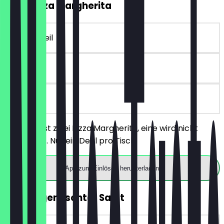
2für1 Pizza Margherita
~19 € Vorteil
90 Tage
vor Ort
Du bestellst zwei Pizza Margherita, eine wird nicht
berechnet. Nur ein Deal pro Tisch.
App zum Einlösen herunterladen
GRATIS gemischter Salat