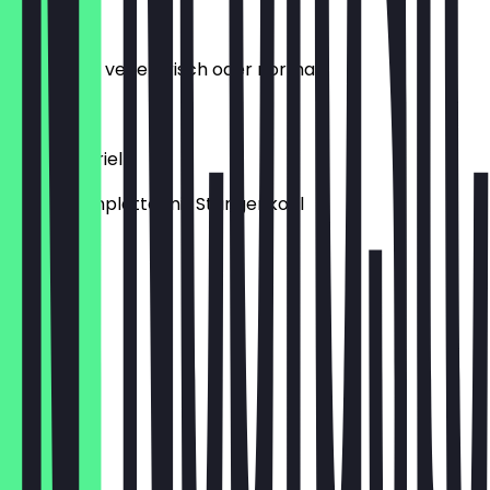
Antipasti
nach Wahl vegetarisch oder normal
16,90 €
Piatto Friarielli
Vorspeisenplatte mit Stangenkohl
14,90 €