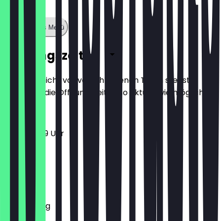
Zeige ganzes Menü
Öffnungszeiten
Damit du nicht vor verschlossenen Türen stehst,
halten wir die Öffnungszeiten so aktuell wie möglich.
11:00 - 23:59 Uhr
Montag
Dienstag
Mittwoch
Donnerstag
Freitag