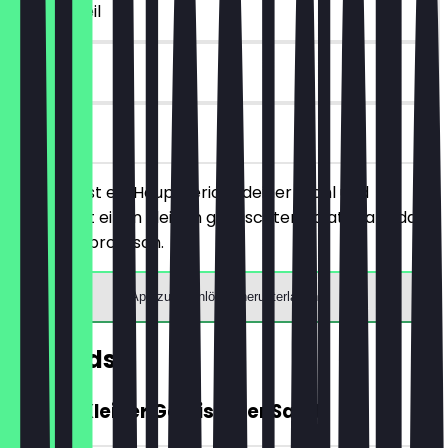
~9 € Vorteil
90 Tage
vor Ort
Du bestellst ein Hauptgericht deiner Wahl und
bekommst einen kleinen gemischten Salat gratis dazu.
Nur 1 Deal pro Tisch.
App zum Einlösen herunterladen
Rewards
GRATIS Kleiner Gemischter Salat