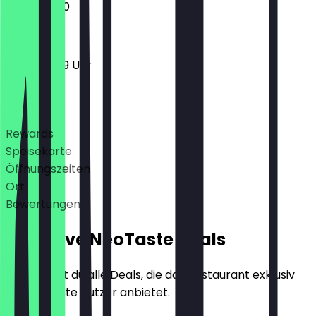
11:00 - 23:00
11:00 - 23:59 Uhr
Deals
Rewards
Speisekarte
Öffnungszeiten
Ort
Bewertungen
Exklusive NeoTaste Deals
Hier findest du alle Deals, die das Restaurant exklusiv
für NeoTaste Nutzer anbietet.