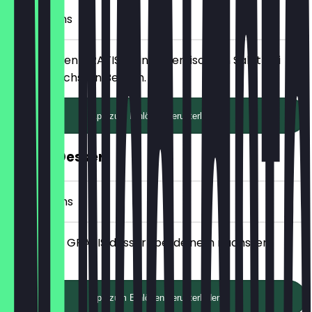
3 Check-ins
Erhalte einen GRATIS kleinen gemischten Salat bei
deinem nächsten Besuch.
App zum Einlösen herunterladen
GRATIS Dessert
5 Check-ins
Erhalte ein GRATIS dessert bei deinem nächsten
Besuch.
App zum Einlösen herunterladen