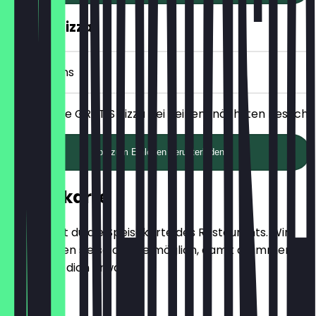
GRATIS Pizza
7 Check-ins
Erhalte eine GRATIS Pizza bei deinem nächsten Besuch.
App zum Einlösen herunterladen
Speisekarte
Hier findest du die Speisekarte des Restaurants. Wir
aktualisieren sie so oft wie möglich, damit du immer
weißt, was dich erwartet.
Vorspeisen