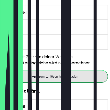
~14 € Vorteil
90 Tage
vor Ort
Du bestellst 2 Pizzen deiner Wahl, die
günstigere/preisgleiche wird nicht berechnet.
App zum Einlösen herunterladen
GRATIS Getränk
~3 € Vorteil