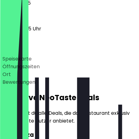
11:30 - 22:45
11:30 - 00:45 Uhr
Deals
Speisekarte
Öffnungszeiten
Ort
Bewertungen
Exklusive NeoTaste Deals
Hier findest du alle Deals, die das Restaurant exklusiv
für NeoTaste Nutzer anbietet.
2für1 Pizza