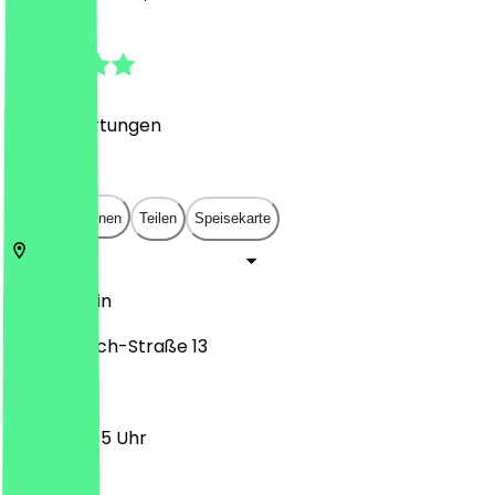
4.8
(
220
Bewertungen
)
€
€
€
€
In App öffnen
Teilen
Speisekarte
10245
Berlin
Simon-Dach-Straße 13
11:30 - 00:45 Uhr