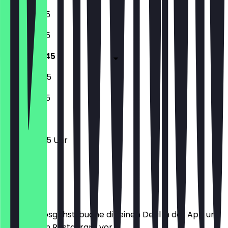
11:30 - 22:45
11:30 - 22:45
11:30 - 00:45
11:30 - 00:45
11:30 - 22:45
11:30 - 00:45 Uhr
Ort
Bevor du losgehst, buche dir einen Deal in der App und
zeige ihn im Restaurant vor.