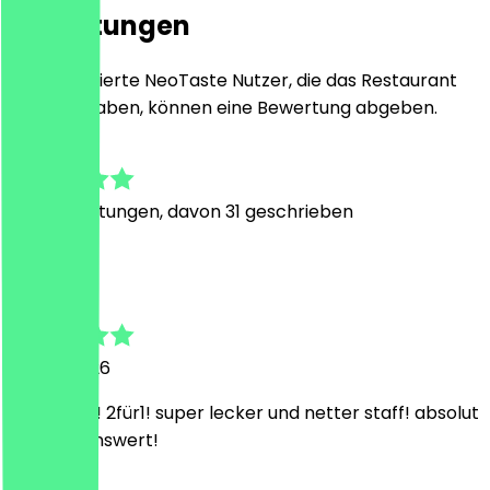
Bewertungen
Nur registrierte NeoTaste Nutzer, die das Restaurant
besucht haben, können eine Bewertung abgeben.
4.8
220
Bewertungen, davon 31 geschrieben
G
Gregor
26. Juli 2026
toller deal! 2für1! super lecker und netter staff! absolut
empfehlenswert!
b