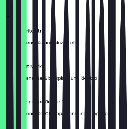
PIZZEN 🍕
Sa.Margherita Str
mit Tomatensoße und Mozzarella
10,90 €
Pizza Spinat Markt
Mit Tomatensoße, Blattspinat und Ricotta
12,90 €
Pizza Champignon Burger Tor
mit Tomatensoße, Champignons und Oregano
12,50 €