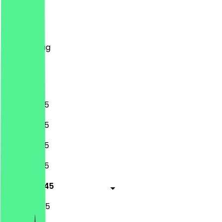
Montag
Dienstag
Mittwoch
Donnerstag
Freitag
Samstag
Sonntag
11:30 - 22:45
11:30 - 22:45
11:30 - 22:45
11:30 - 22:45
11:30 - 00:45
11:30 - 00:45