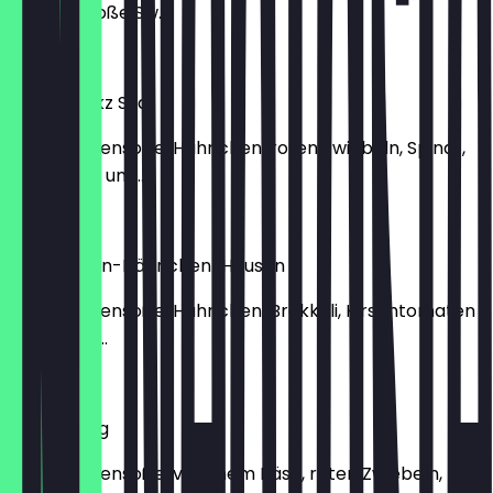
Teriyaki-Soße Sw...
13,90 €
Pizza Chickz Süd
mit Tomatensoße, Hähnchen, roten Zwiebeln, Spinat,
Knoblauch und...
13,90 €
Pizza Hohen-Hähnchen-Hausen
mit Tomatensoße, Hähnchen, Brokkoli, Kirschtomaten
und Sauce...
13,90 €
Vegan Weg
mit Tomatensoße, veganem Käse, roten Zwiebeln,