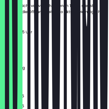
Damit du nicht vor verschlossenen Türen stehst,
halten wir die Öffnungszeiten so aktuell wie möglich.
11:30 - 00:45 Uhr
Montag
Dienstag
Mittwoch
Donnerstag
Freitag
Samstag
Sonntag
11:30 - 22:45
11:30 - 22:45