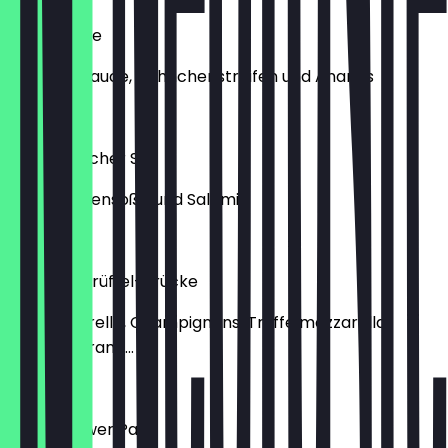
Curry Lanke
mit Currysauce, Hähnchenstreifen und Ananas
13,90 €
Salami-Bacher Str.
mit Tomatensoße und Salami
12,90 €
Platz der Trüffel-Brücke
mit Mozzarella, Champignons, Trüffelmozzarella
(Büffel), Grana...
14,50 €
Am Pestower Park