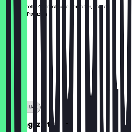
mit Mozzarella, Getrocknete Tomaten, Pesto,
Gehackte Pistazien
14,50 €
Zeige ganzes Menü
Öffnungszeiten