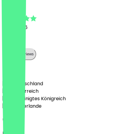
Can
6. Juli 2026
Super
Show all reviews
Land
🇩🇪 Deutschland
🇦🇹 Österreich
🇬🇧 Vereinigtes Königreich
🇳🇱 Niederlande
Sprache
Deutsch