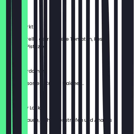
Paprika...
13,40 €
Sonett Markt
mit Mozzarella, getrocknete Tomaten, Pesto,
gehackte Pistazien
13,90 €
Pizza Käserdamm
mit 5 Käsesorten, Crème fraîche, ...
13,90 €
Pizza Curry Lanke
mit Currysauce, Hähnchenstreifen und Ananas
13,90 €