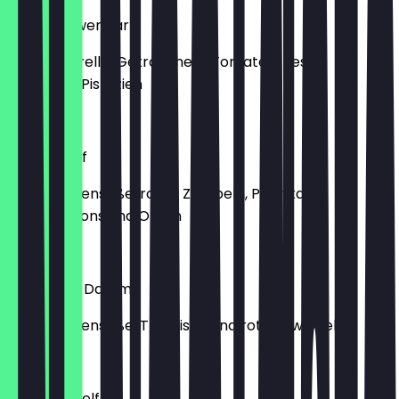
Am Pestower Park
mit Mozzarella, Getrocknete Tomaten, Pesto,
Gehackte Pistazien
14,50 €
Veggie-Hof
mit Tomatensoße, roten Zwiebeln, Paprika,
Champignons und Oliven
13,40 €
Pizza Tuna Damm
mit Tomatensoße, Thunfisch und roten Zwiebeln
12,50 €
Do It Yourself