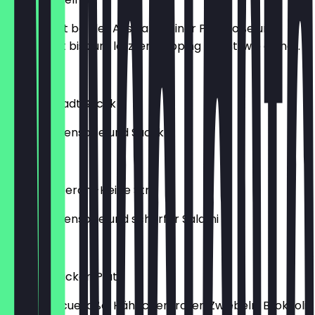
Du startest bei der Auswahl deiner Pizzasoße und
bestimmst bis zum letzten Topping selbst, wie deine...
13,90 €
Pizza Altstadt Sucuk
mit Tomatensoße und Sucuk
13,50 €
Pizza Pepperoni-Heine Str.
mit Tomatensoße und scharfer Salami
12,90 €
Terrys-Chicken Platz
mit Barbecuesoße, Hähnchen, roten Zwiebeln, Brokkoli,