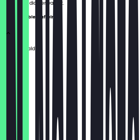
weißt, was dich erwartet.
Unsere Bubble Waffeln
Schwarzwald
7,50 €
Frucht
7,50 €
Banane
7,50 €
Krokant
7,50 €