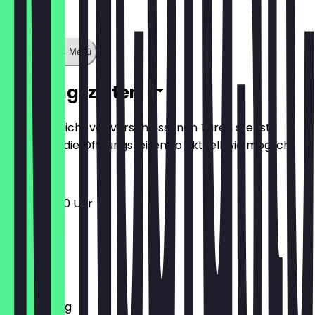
Zeige ganzes Menü
Öffnungszeiten
Damit du nicht vor verschlossenen Türen stehst,
halten wir die Öffnungszeiten so aktuell wie möglich.
12:00 - 18:00 Uhr
Montag
Dienstag
Mittwoch
Donnerstag