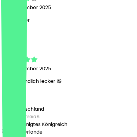
20. September 2025
Sehr lecker
M
Markus
20. September 2025
Sehr freundlich lecker 😃
Land
🇩🇪 Deutschland
🇦🇹 Österreich
🇬🇧 Vereinigtes Königreich
🇳🇱 Niederlande