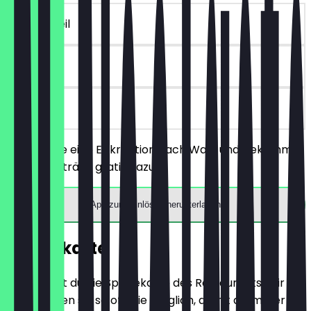
~3 € Vorteil
90 Tage
vor Ort
Du bestelle eine Eiskreation nach Wahl und bekommst
ein Heißgetränk gratis dazu.
App zum Einlösen herunterladen
Speisekarte
Hier findest du die Speisekarte des Restaurants. Wir
aktualisieren sie so oft wie möglich, damit du immer