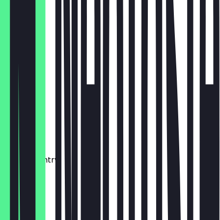
7,50 €
Giotto
7,50 €
Pistazie
8,50 €
Smarties
7,50 €
Kindercountry
7,50 €
Twix