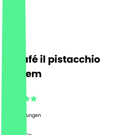
Eiscafé il pistacchio
Dahlem
4.9
(
29
Bewertungen
)