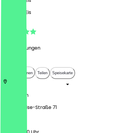
Desserts, Eis
Desserts, Eis
4.9
(
29
Bewertungen
)
€
€
€
€
In App öffnen
Teilen
Speisekarte
14195
Berlin
Königin-Luise-Straße 71
12:00 - 18:00 Uhr