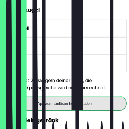
2für1 Eiskugel
~3 € Vorteil
90 Tage
vor Ort
Du bestellst 2 Eiskugeln deiner Wahl, die
günstigere/preisgleiche wird nicht berechnet.
App zum Einlösen herunterladen
GRATIS Heißgetränk