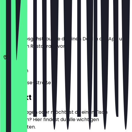
Ort
Bevor du losgehst, buche dir einen Deal in der App und
zeige ihn im Restaurant vor.
14195
Berlin
Königin-Luise-Straße 71
Kontakt
Hast du Fragen oder möchtest du einen Tisch
reservieren? Hier findest du alle wichtigen
Kontaktdaten.