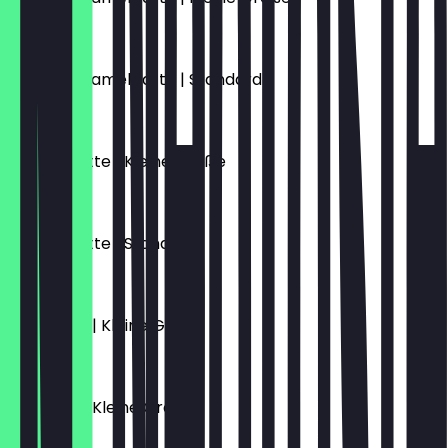
5,70 €
Salted Caramel Latte | Standard
6,10 €
Schoko Latte | Kleine Größe
5,70 €
Schoko Latte | Standard
6,10 €
Flat White | Kleine Größe
4,70 €
Espresso | Kleine Größe