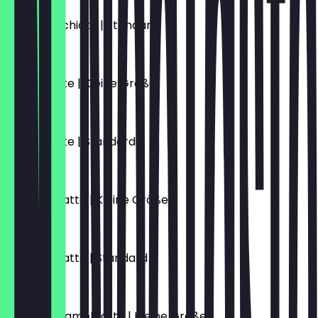
Latte Macchiato | Standard
5,10 €
Vanille Latte | Kleine Größe
5,70 €
Vanille Latte | Standard
6,10 €
Caramel Latte | Kleine Größe
5,70 €
Caramel Latte | Standard
6,10 €
Salted Caramel Latte | Kleine Größe