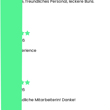
Tolles Café, freundliches Personal, leckere Buns.
M
Muttahir
30. Juli 2026
Great experience
M
Marjan
28. Juli 2026
Sehr freundliche Mitarbeiterin! Danke!
T