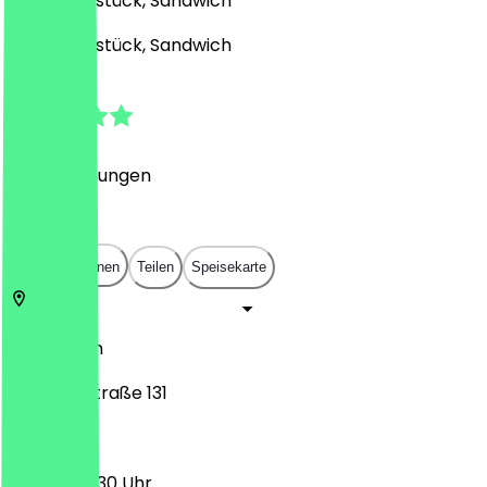
Café, Frühstück, Sandwich
Café, Frühstück, Sandwich
4.9
(
114
Bewertungen
)
€
€
€
€
In App öffnen
Teilen
Speisekarte
12165
Berlin
Albrechtstraße 131
06:30 - 20:30 Uhr