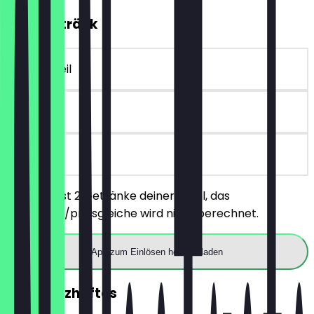
2für1 Getränk
~6 € Vorteil
14 Tage
vor Ort
Du bestellst 2 Getränke deiner Wahl, das
günstigere/preisgleiche wird nicht berechnet.
App zum Einlösen herunterladen
2für1 Herzhaftes