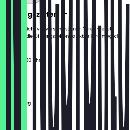
Öffnungszeiten
Damit du nicht vor verschlossenen Türen stehst,
halten wir die Öffnungszeiten so aktuell wie möglich.
06:30 - 20:30 Uhr
Montag
Dienstag
Mittwoch
Donnerstag
Freitag
Samstag
Sonntag