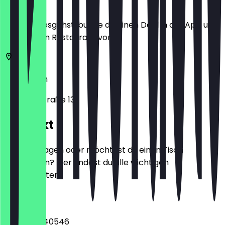
Bevor du losgehst, buche dir einen Deal in der App und
zeige ihn im Restaurant vor.
12165
Berlin
Albrechtstraße 131
Kontakt
Hast du Fragen oder möchtest du einen Tisch
reservieren? Hier findest du alle wichtigen
Kontaktdaten.
Telefon
+493079740546