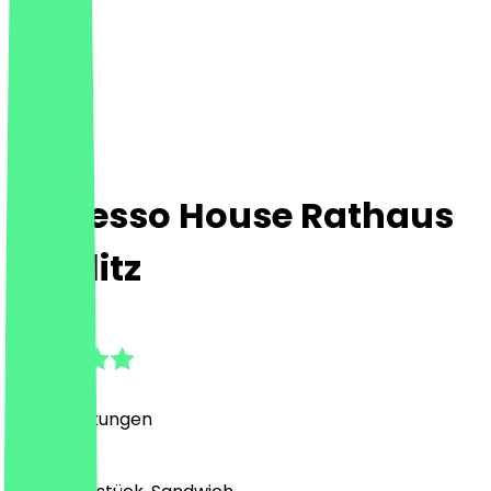
Espresso House Rathaus
Steglitz
4.9
(
114
Bewertungen
)