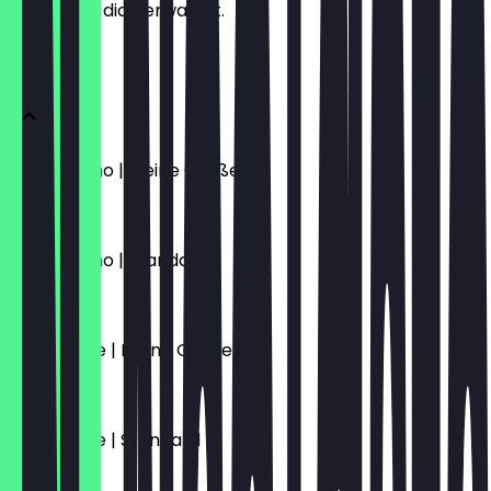
weißt, was dich erwartet.
KAFFEE
Cappuccino | Kleine Größe
4,70 €
Cappuccino | Standard
5,10 €
Caffè Latte | Kleine Größe
4,70 €
Caffè Latte | Standard
5,10 €