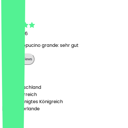
Thomas
15. Juli 2026
2 für 1 Cappucino grande: sehr gut
Show all reviews
Land
🇩🇪 Deutschland
🇦🇹 Österreich
🇬🇧 Vereinigtes Königreich
🇳🇱 Niederlande
Sprache