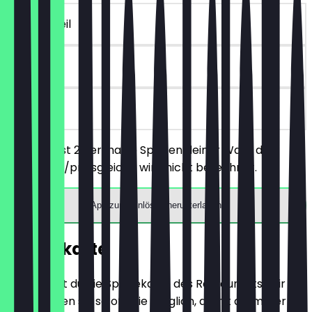
~7 € Vorteil
14 Tage
vor Ort
Du bestellst 2 herzhafte Speisen deiner Wahl, das
günstigere/preisgleiche wird nicht berechnet.
App zum Einlösen herunterladen
Speisekarte
Hier findest du die Speisekarte des Restaurants. Wir
aktualisieren sie so oft wie möglich, damit du immer