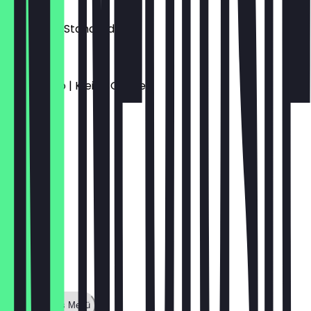
3,00 €
Espresso | Standard
3,50 €
Americano | Kleine Größe
3,90 €
Zeige ganzes Menü