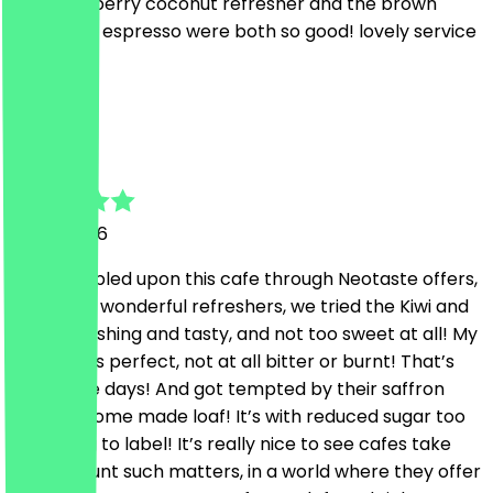
the strawberry coconut refresher and the brown
sugar iced espresso were both so good! lovely service
too!
M
Mo
6. Juni 2026
Just stumbled upon this cafe through Neotaste offers,
they have wonderful refreshers, we tried the Kiwi and
truly refreshing and tasty, and not too sweet at all! My
coffee was perfect, not at all bitter or burnt! That’s
rare these days! And got tempted by their saffron
zucchini home made loaf! It’s with reduced sugar too
according to label! It’s really nice to see cafes take
into account such matters, in a world where they offer