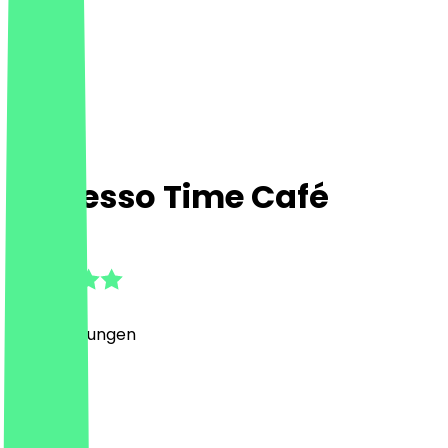
Espresso Time Café
4.8
(
23
Bewertungen
)
Café
Café