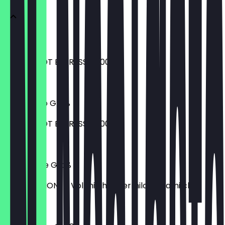
Espresso
EXTRA SHOT ESPRESSO 1,00 €
2,80 €
Americano Groß
EXTRA SHOT ESPRESSO 1,00 €
4,70 €
Caffè Latte Groß
MILCHOPTIONEN Vollmilch Hafermilch Sojamilch
4,90 €