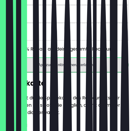
30 Tage
vor Ort
Erhalte 30% Rabatt auf deine gesamte Rechnung!
App zum Einlösen herunterladen
Speisekarte
Hier findest du die Speisekarte des Restaurants. Wir
aktualisieren sie so oft wie möglich, damit du immer
weißt, was dich erwartet.
HOT COFFEE