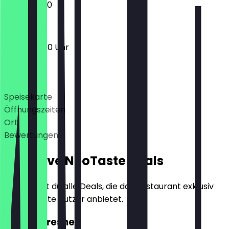
09:30 - 19:30
08:30 - 19:30 Uhr
Deals
Speisekarte
Öffnungszeiten
Ort
Bewertungen
Exklusive NeoTaste Deals
Hier findest du alle Deals, die das Restaurant exklusiv
für NeoTaste Nutzer anbietet.
2für1 Refresher