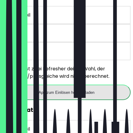
~7 € Vorteil
30 Tage
vor Ort
Du bestellst zwei Refresher deiner Wahl, der
günstigere/preisgleiche wird nicht berechnet.
App zum Einlösen herunterladen
30% Rabatt
~2 € Vorteil