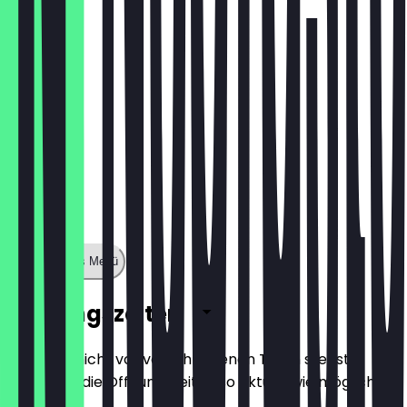
5,40 €
Zeige ganzes Menü
Öffnungszeiten
Damit du nicht vor verschlossenen Türen stehst,
halten wir die Öffnungszeiten so aktuell wie möglich.