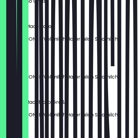
Cappuccino Groß
4,90 €
Espresso Macchiato
MILCHOPTIONEN Vollmilch Hafermilch Sojamilch
3,20 €
Flat White
MILCHOPTIONEN Vollmilch Hafermilch Sojamilch
4,90 €
Caramel Macchiato Groß
MILCHOPTIONEN Vollmilch Hafermilch Sojamilch
5,40 €