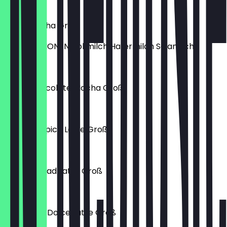
4,90 €
Caffè Mocha Groß
MILCHOPTIONEN Vollmilch Hafermilch Sojamilch
5,40 €
White Chocolate Mocha Groß
4,70 €
Pumpkin Spice Latte Groß
6,40 €
Ginger Bread Latte Groß
6,40 €
Cinnamon Dolce Latte Groß