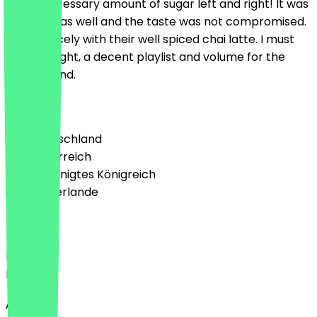
you unnecessary amount of sugar left and right! It was
truly nice as well and the taste was not compromised.
It went nicely with their well spiced chai latte. I must
also highlight, a decent playlist and volume for the
background.
Land
🇩🇪 Deutschland
🇦🇹 Österreich
🇬🇧 Vereinigtes Königreich
🇳🇱 Niederlande
Sprache
Deutsch
English
About