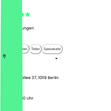
4.8
(
23
Bewertungen
)
€
€
€
€
In App öffnen
Teilen
Speisekarte
10119
Berlin
Kastanienallee 37, 10119 Berlin
08:30 - 19:30 Uhr