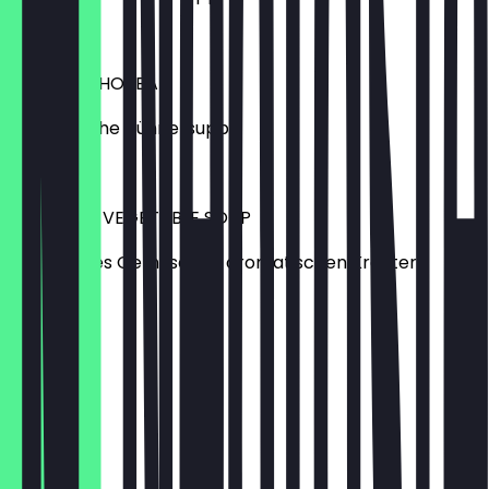
4,80 €
CHICKEN SHORBA
Aromatische Hühnersuppe
5,10 €
CREAM OF VEGETABLE SOUP
Gemischtes Gemüse mit aromatischen Kräutern
4,80 €