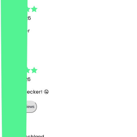
26. Juli 2026
Sehr lecker
A
Anastasiia
22. Juli 2026
War sehr lecker! 🤤
Show all reviews
Land
🇩🇪 Deutschland