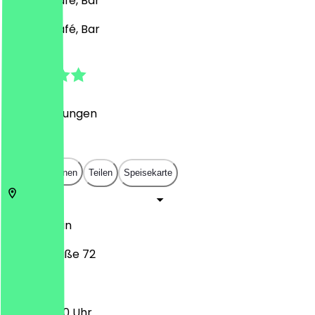
Indisch, Café, Bar
Indisch, Café, Bar
4.8
(
65
Bewertungen
)
€
€
€
€
In App öffnen
Teilen
Speisekarte
14057
Berlin
Wundtstraße 72
11:00 - 23:00 Uhr