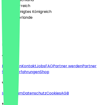
🇦🇹 Österreich
🇬🇧 Vereinigtes Königreich
🇳🇱 Niederlande
Sprache
Deutsch
English
About
Für Firmen
Kontakt
Jobs
FAQ
Partner werden
Partner
Support
Erfahrungen
Shop
Legal
Impressum
Datenschutz
Cookies
AGB
Social