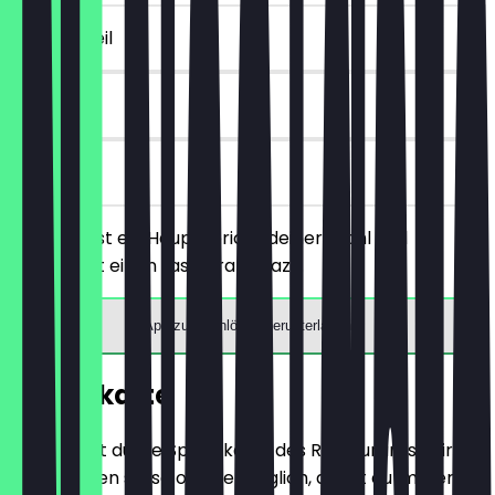
~5 € Vorteil
90 Tage
vor Ort
Du bestellst ein Hauptgericht deiner Wahl und
bekommst einen Lassi gratis dazu.
App zum Einlösen herunterladen
Speisekarte
Hier findest du die Speisekarte des Restaurants. Wir
aktualisieren sie so oft wie möglich, damit du immer