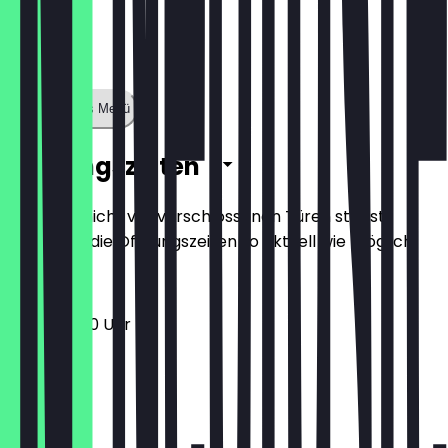
Zeige ganzes Menü
Öffnungszeiten
Damit du nicht vor verschlossenen Türen stehst,
halten wir die Öffnungszeiten so aktuell wie möglich.
11:00 - 23:00 Uhr
Montag
Dienstag
Mittwoch