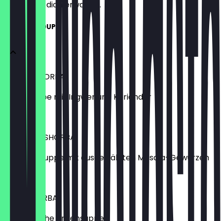
weißt, was dich erwartet.
SUPPEN / SOUPS
KADDU SHORBA
Kürbissuppe mit Ingwer und Koriander
4,80 €
TAMATAR SHORBA
Tomatensuppe mit ausgewählten Masala-Gewürzen
4,80 €
DAAL SHORBA
Aromatische Linsensuppe