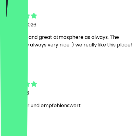
Tsvetelina
2. August 2026
Very tasty and great atmosphere as always. The
people are always very nice :) we really like this place!
p
parham
31. Juli 2026
sehr lecker und empfehlenswert
M
Max