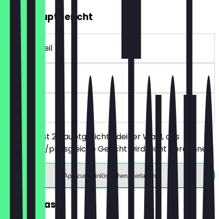
2für1 Hauptgericht
~18 € Vorteil
90 Tage
vor Ort
Du bestellst 2 Hauptgerichte deiner Wahl, das
günstigere/preisgleiche Gericht wird nicht berechnet.
App zum Einlösen herunterladen
GRATIS Lassi