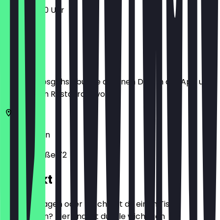
11:00 - 23:00 Uhr
Ort
Bevor du losgehst, buche dir einen Deal in der App und
zeige ihn im Restaurant vor.
14057
Berlin
Wundtstraße 72
Kontakt
Hast du Fragen oder möchtest du einen Tisch
reservieren? Hier findest du alle wichtigen