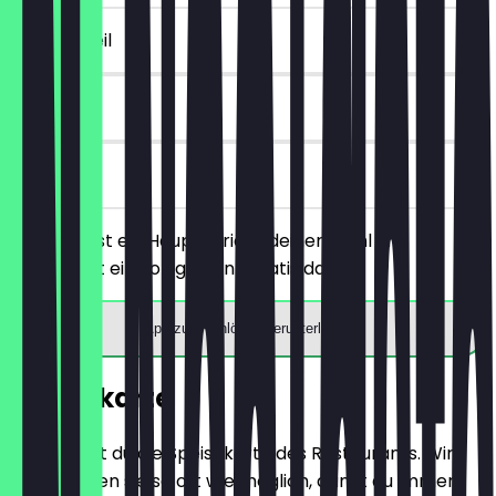
~3 € Vorteil
90 Tage
vor Ort
Du bestellst ein Hauptgericht deiner Wahl und
bekommst ein Softgetränk gratis dazu.
App zum Einlösen herunterladen
Speisekarte
Hier findest du die Speisekarte des Restaurants. Wir
aktualisieren sie so oft wie möglich, damit du immer