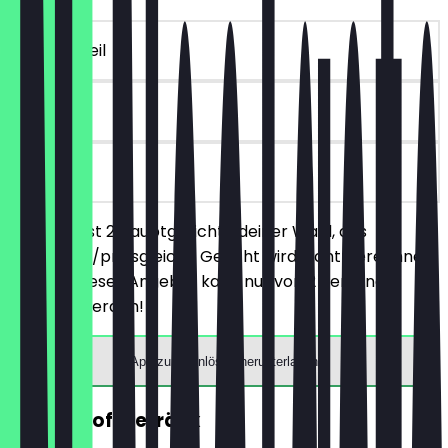
~19 € Vorteil
90 Tage
vor Ort
Du bestellst 2 Hauptgerichte deiner Wahl, das
günstigere/preisgleiche Gericht wird nicht berechnet.
Hinweis: Dieses Angebot kann nur von 2 Personen
gebucht werden!
App zum Einlösen herunterladen
GRATIS Softgetränk