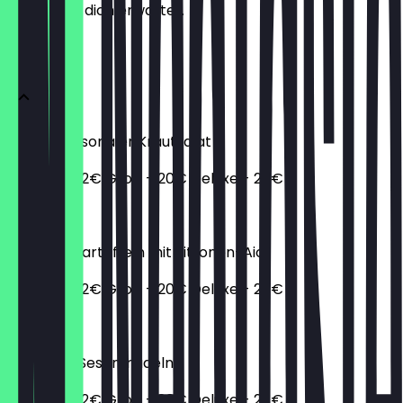
weißt, was dich erwartet.
Salats
Stella’s Saisonaler Krautsalat
Regular - 12€ Groß - 20€ Deluxe - 28€
28,00 €
Ofenbratkartoffeln mit Zitronen-Aioli
Regular - 12€ Groß - 20€ Deluxe - 28€
28,00 €
NYC Style Sesamnudeln
Regular - 12€ Groß - 20€ Deluxe - 28€