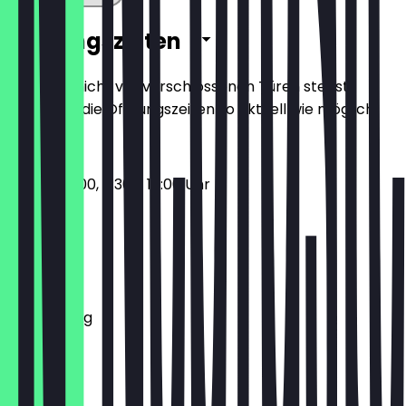
Öffnungszeiten
Damit du nicht vor verschlossenen Türen stehst,
halten wir die Öffnungszeiten so aktuell wie möglich.
08:00 - 10:00, 11:30 - 15:00 Uhr
Montag
Dienstag
Mittwoch
Donnerstag
Freitag
Samstag
Sonntag