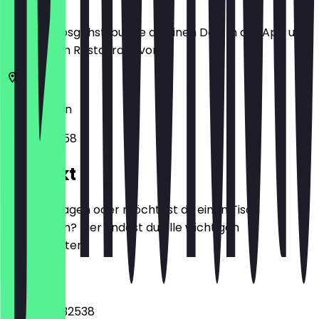
Bevor du losgehst, buche dir einen Deal in der App und
zeige ihn im Restaurant vor.
12045
Berlin
Weserstr. 58
Kontakt
Hast du Fragen oder möchtest du einen Tisch
reservieren? Hier findest du alle wichtigen
Kontaktdaten.
Telefon
+493062732538