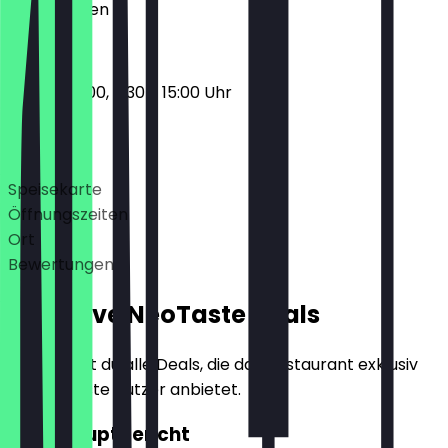
Geschlossen
08:00 - 10:00, 11:30 - 15:00 Uhr
Deals
Speisekarte
Öffnungszeiten
Ort
Bewertungen
Exklusive NeoTaste Deals
Hier findest du alle Deals, die das Restaurant exklusiv
für NeoTaste Nutzer anbietet.
2für1 Hauptgericht