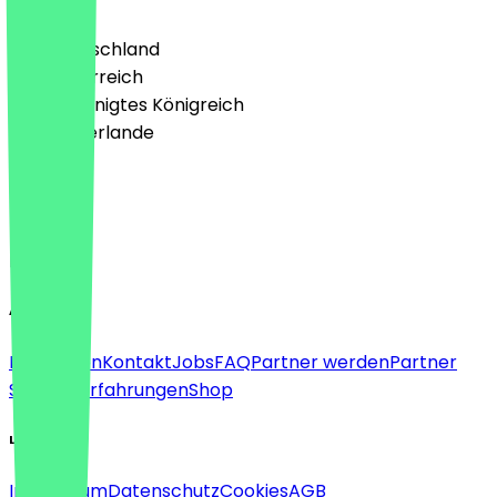
🇩🇪 Deutschland
🇦🇹 Österreich
🇬🇧 Vereinigtes Königreich
🇳🇱 Niederlande
Sprache
Deutsch
English
About
Für Firmen
Kontakt
Jobs
FAQ
Partner werden
Partner
Support
Erfahrungen
Shop
Legal
Impressum
Datenschutz
Cookies
AGB