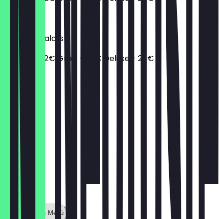
28,00 €
Wildcard Salats
Regular - 12€ Groß - 20€ Deluxe - 28€
28,00 €
Zeige ganzes Menü