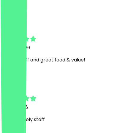
Delicious
N
Nicklas
19. Juni 2026
Lovely staff and great food & value!
S
Steven
11. Mai 2026
Such a lovely staff
Land