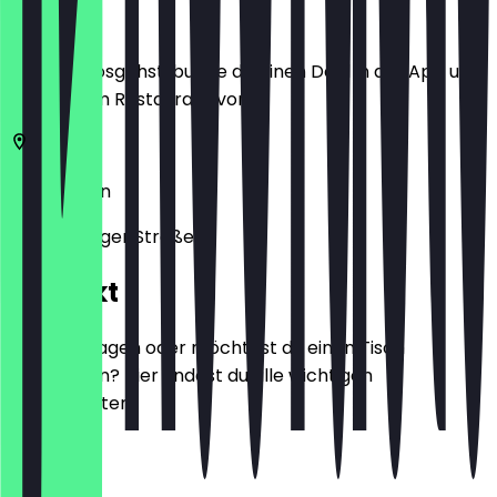
Ort
Bevor du losgehst, buche dir einen Deal in der App und
zeige ihn im Restaurant vor.
10789
Berlin
Lietzenburger Straße 2
Kontakt
Hast du Fragen oder möchtest du einen Tisch
reservieren? Hier findest du alle wichtigen
Kontaktdaten.
Telefon