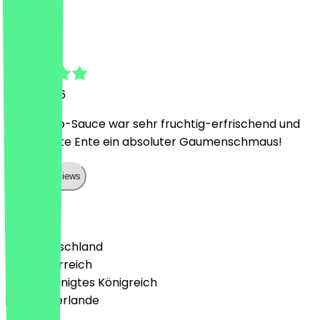
M
Malik
5. Juli 2026
Die Mango-Sauce war sehr fruchtig-erfrischend und
die gegrillte Ente ein absoluter Gaumenschmaus!
Show all reviews
Land
🇩🇪 Deutschland
🇦🇹 Österreich
🇬🇧 Vereinigtes Königreich
🇳🇱 Niederlande