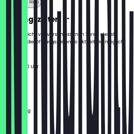
Zeige ganzes Menü
Öffnungszeiten
Damit du nicht vor verschlossenen Türen stehst,
halten wir die Öffnungszeiten so aktuell wie möglich.
11:30 - 23:00 Uhr
Montag
Dienstag
Mittwoch
Donnerstag
Freitag
Samstag
Sonntag