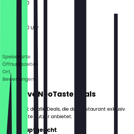
11:30 - 23:00
11:30 - 23:00 Uhr
Deals
Speisekarte
Öffnungszeiten
Ort
Bewertungen
Exklusive NeoTaste Deals
Hier findest du alle Deals, die das Restaurant exklusiv
für NeoTaste Nutzer anbietet.
2für1 Hauptgericht