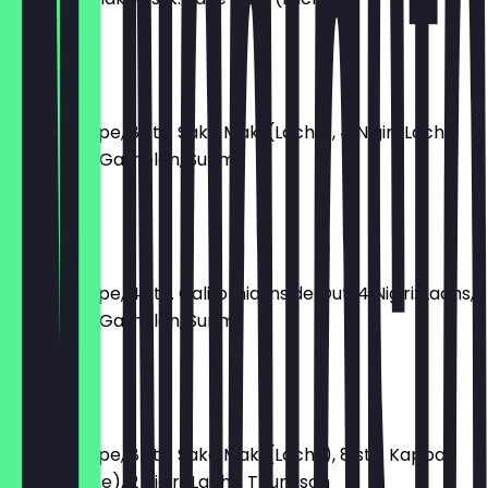
12,90 €
MT 3
1 Miso-Suppe, 8 stk. Sake Maki (Lachs), 4 Nigiri: Lachs,
Thunfisch, Garnelen, Surimi
12,90 €
MT 4
1 Miso-Suppe, 4 stk. California Inside Out, 4 Nigiri: Lachs,
Thunfisch, Garnelen, Surimi
12,90 €
MT 5
1 Miso-Suppe, 8 stk. Sake Maki (Lachs), 8 stk. Kappa
Maki (Gurke), 2 Nigiri: Lachs, Thunfisch