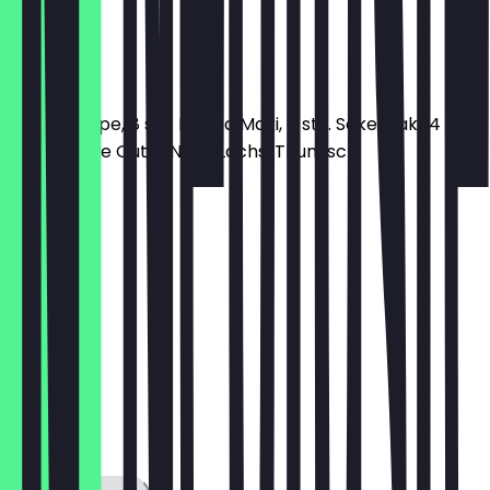
14,90 €
MT 9
1 Miso-Suppe, 8 stk. Kappa Maki, 8 stk. Sake Maki, 4 stk.
Lachs Inside Out, 2 Nigiri: Lachs, Thunfisch
14,90 €