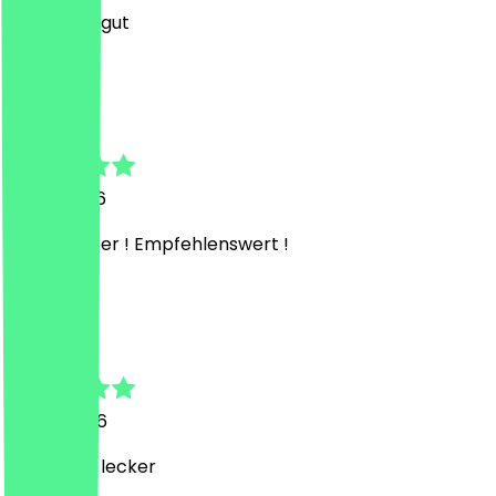
Essen war gut
R
Rana
21. Juli 2026
Super lecker ! Empfehlenswert !
D
Daniel
10. Juli 2026
Essen war lecker