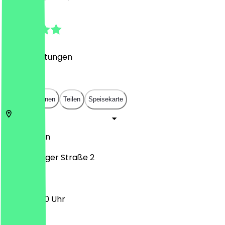
4.6
(
104
Bewertungen
)
€
€
€
€
In App öffnen
Teilen
Speisekarte
10789
Berlin
Lietzenburger Straße 2
11:30 - 23:00 Uhr