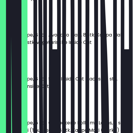
12,90 €
MT 6
1 Miso-Suppe, 8 stk. Avocado Maki, 8 stk. Kappa Maki
(Gurke), 8 stk. vegetarische Inside Out
12,90 €
MT 7
1 Miso-Suppe, 8 stk. Sake Inside Out (Lachs), 4 stk.
California Inside Out
13,90 €
MT 8
1 Miso-Suppe, 5 stk. Gebackene Rolle mit Lachs, 8 stk.
Tekka Maki (Thunfisch), 8 stk. Kappa Maki (Gurke)