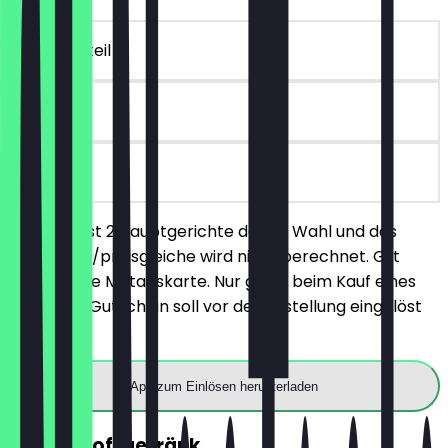
~20 € Vorteil
90 Tage
vor Ort
Du bestellst 2 Hauptgerichte deiner Wahl und das
günstigere/preisgleiche wird nicht berechnet. Gilt
nicht für die Mittagskarte. Nur gültig beim Kauf eines
Getränks. Gutschein soll vor der Bestellung eingelöst
werden.
App zum Einlösen herunterladen
GRATIS Softgetränk