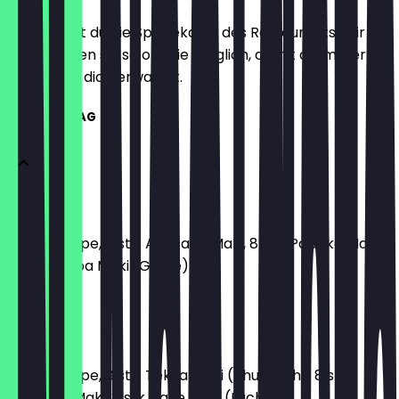
Hier findest du die Speisekarte des Restaurants. Wir
aktualisieren sie so oft wie möglich, damit du immer
weißt, was dich erwartet.
SUSHI MITTAG
MT 1
1 Miso-Suppe, 8 stk. Avocado Maki, 8 stk. Paprika Maki,
8 stk. Kappa Maki (Gurke)
11,90 €
MT 2
1 Miso-Suppe, 8 stk. Tekka Maki (Thunfisch), 8 stk.
Avocado Maki, 8 stk. Sake Maki (Lachs)