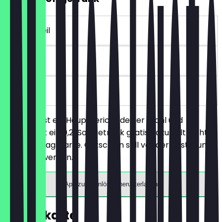
~3 € Vorteil
90 Tage
vor Ort
Du bestellst ein Hauptgericht deiner Wahl und
bekommst ein 0,2l Softgetränk gratis dazu. Gilt nicht
für die Mittagskarte. Gutschein soll vor der Bestellung
eingelöst werden.
App zum Einlösen herunterladen
Speisekarte