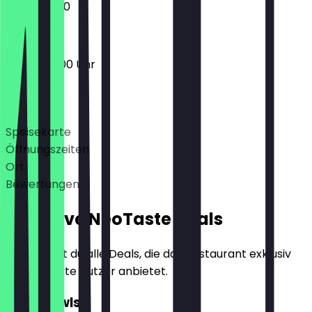
10:00 - 16:00
09:00 - 16:00 Uhr
Deals
Speisekarte
Öffnungszeiten
Ort
Bewertungen
Exklusive NeoTaste Deals
Hier findest du alle Deals, die das Restaurant exklusiv
für NeoTaste Nutzer anbietet.
2für1 Bowls