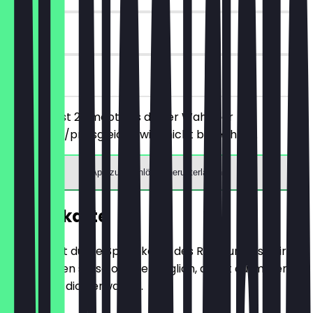
90 Tage
vor Ort
Du bestellst 2 Smoothies deiner Wahl, der
günstigere/preisgleiche wird nicht berechnet.
App zum Einlösen herunterladen
Speisekarte
Hier findest du die Speisekarte des Restaurants. Wir
aktualisieren sie so oft wie möglich, damit du immer
weißt, was dich erwartet.