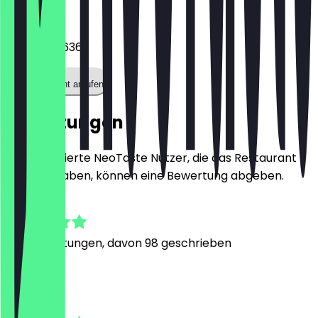
Telefon
03044033636
Restaurant anrufen
Bewertungen
Nur registrierte NeoTaste Nutzer, die das Restaurant
besucht haben, können eine Bewertung abgeben.
4.9
481
Bewertungen, davon 98 geschrieben
M
Marta