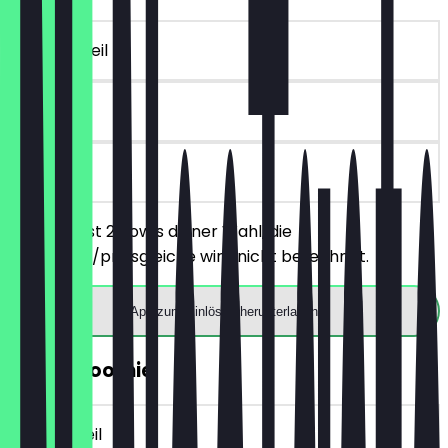
~14 € Vorteil
90 Tage
vor Ort
Du bestellst 2 Bowls deiner Wahl, die
günstigere/preisgleiche wird nicht berechnet.
App zum Einlösen herunterladen
2für1 Smoothie
~7 € Vorteil