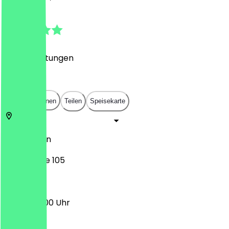
4.9
(
481
Bewertungen
)
€
€
€
€
In App öffnen
Teilen
Speisekarte
10627
Berlin
Kantstraße 105
09:00 - 16:00 Uhr