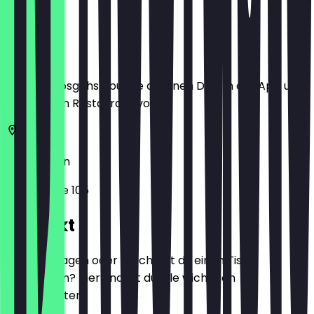
Ort
Bevor du losgehst, buche dir einen Deal in der App und
zeige ihn im Restaurant vor.
10627
Berlin
Kantstraße 105
Kontakt
Hast du Fragen oder möchtest du einen Tisch
reservieren? Hier findest du alle wichtigen
Kontaktdaten.