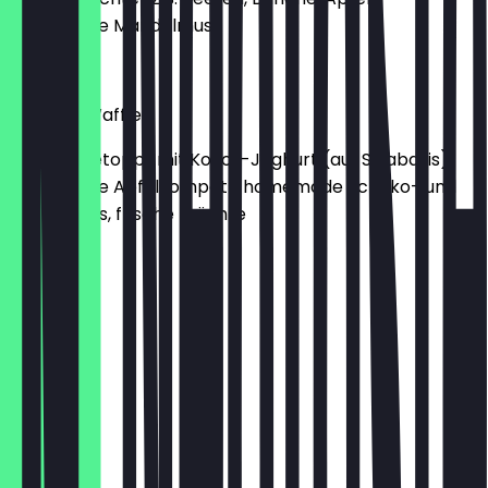
homemade Mandelmus
9,00 €
Why not Waffles
Waffeln getoppt mit Kokos-Joghurt (auf Sojabasis),
homemade Apfelkompott, homemade Schoko- und
Mandelmus, frische Früchte
9,50 €