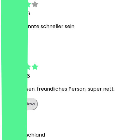
18. Juli 2026
Service könnte schneller sein
T
Teresa
12. Juli 2026
Lecker essen, freundliches Person, super nett
Show all reviews
Land
🇩🇪 Deutschland