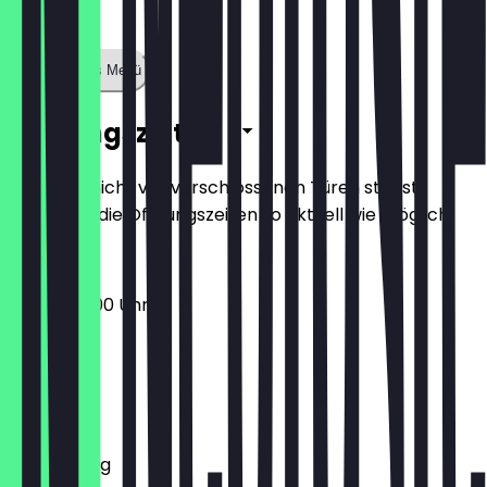
Zeige ganzes Menü
Öffnungszeiten
Damit du nicht vor verschlossenen Türen stehst,
halten wir die Öffnungszeiten so aktuell wie möglich.
09:00 - 16:00 Uhr
Montag
Dienstag
Mittwoch
Donnerstag