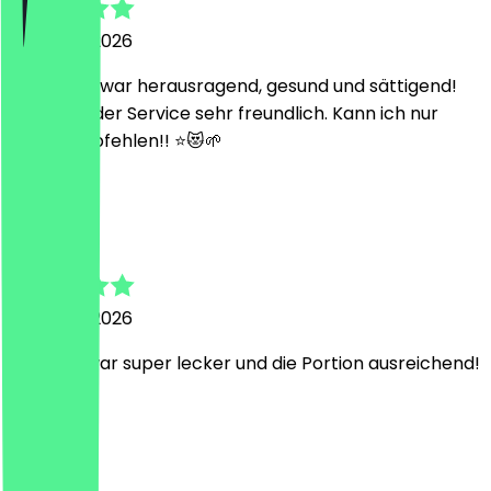
5. August 2026
Das Essen war herausragend, gesund und sättigend!
Dazu war der Service sehr freundlich. Kann ich nur
weiterempfehlen!! ⭐️😻🌱
D
Diana
5. August 2026
Die Bowl war super lecker und die Portion ausreichend!
L
Leon