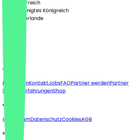
🇦🇹 Österreich
🇬🇧 Vereinigtes Königreich
🇳🇱 Niederlande
Sprache
Deutsch
English
About
Für Firmen
Kontakt
Jobs
FAQ
Partner werden
Partner
Support
Erfahrungen
Shop
Legal
Impressum
Datenschutz
Cookies
AGB
Social