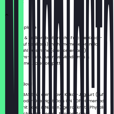
FRÜHSTÜCK
Frühstücksplatte
Sauerteig- & Vollkornbrot, frische Früchte, Kokos-
Joghurt (auf Soiabasis) mit homemade Granola,
Käseauswahl Aufstriche (alle homemade):
Microgreens-Pesto, Hummus, Mandelmus &
Schokocreme, Apfelkompott
14,50 €
Breakfast Bowl
Wähle die BASIS für deine Bowl: Kokos-Joghurt (auf
Sojabasis) oder Overnight Oats ON TOP: Homemade
Granola (mit Hafer & Nüssen), getrocknete Physalis,
frische Früchte (z.B. Beeren, Banane, Apfel),