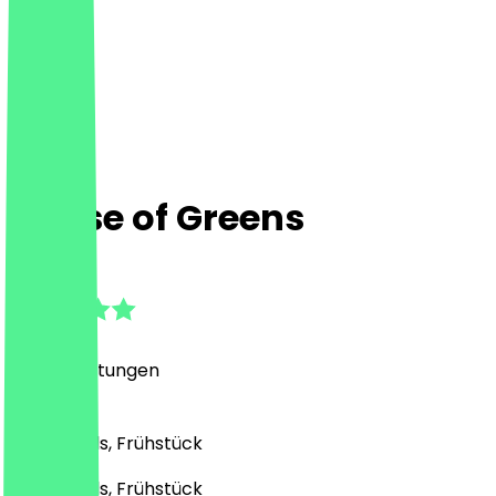
House of Greens
4.9
(
481
Bewertungen
)
Café, Bowls, Frühstück
Café, Bowls, Frühstück