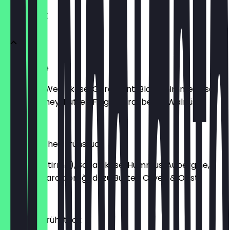
FRÜHSTÜCK
Käseplatte
Hartkäse, Weichkäse, Géramont, Blauschimmelkäse
dazu Chutney, Butter, Feigen, Trauben & Walnüsse
11,90 €
Orientalisches Frühstück
Sucuk (Pastirma), Schafskäse, Hummus, Aubergine,
Falafel, Sigara böreği, dazu Butter, Oliven & Obst
13,90 €
Veganes Frühstück