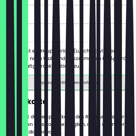
90 Tage
vor Ort
Du bestellst ein Hauptgericht (Lunch, Bowl oder
Frühstück) nach Wahl und bekommst ein Heißgetränk
oder ein Kaltgetränk gratis dazu.
App zum Einlösen herunterladen
Speisekarte
Hier findest du die Speisekarte des Restaurants. Wir
aktualisieren sie so oft wie möglich, damit du immer
weißt, was dich erwartet.