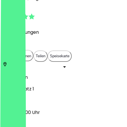
4.6
(
53
Bewertungen
)
€
€
€
€
In App öffnen
Teilen
Speisekarte
10999
Berlin
Oranienplatz 1
09:00 - 20:00 Uhr