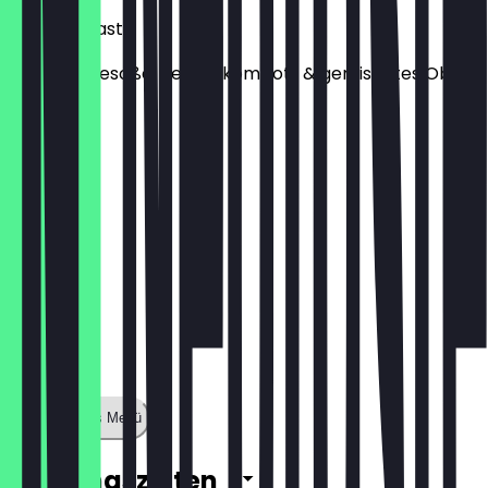
French Toast
dazu Vanillesoße, Beerenkompott & gemischtes Obst
9,50 €
Zeige ganzes Menü
Öffnungszeiten