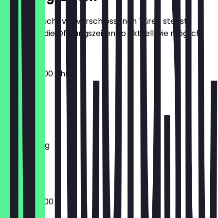
Damit du nicht vor verschlossenen Türen stehst,
halten wir die Öffnungszeiten so aktuell wie möglich.
09:00 - 20:00 Uhr
Montag
Dienstag
Mittwoch
Donnerstag
Freitag
Samstag
Sonntag
08:00 - 20:00