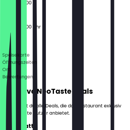
09:00 - 20:00
09:00 - 20:00 Uhr
Deals
Speisekarte
Öffnungszeiten
Ort
Bewertungen
Exklusive NeoTaste Deals
Hier findest du alle Deals, die das Restaurant exklusiv
für NeoTaste Nutzer anbietet.
10€ Rabatt