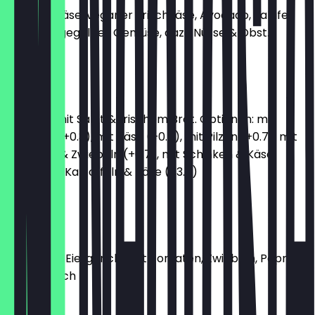
veganer Käse, veganer Frischkäse, Avocado, Falafel,
Hummus, gegrilltes Gemüse, dazu Nüsse & Obst.
12,90 €
Omelett
Omelett mit Salat & frischem Brot. Optionen: mit
Kräutern (+0.3), mit Käse (+0.7), mit Pilzen (+0.7), mit
Tomaten & Zwiebeln (+0.7), mit Schinken & Käse
(+3.7), mit Kartoffeln & Käse (+3.7)
8,20 €
Menemen
türkisches Eiergericht mit Tomaten, Zwiebeln, Paprika
& Knoblauch
8,90 €