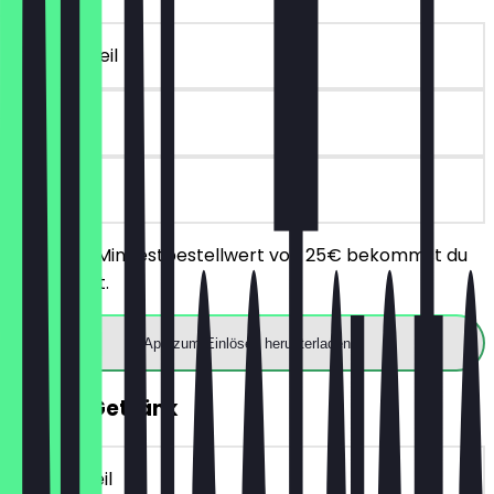
~10 € Vorteil
90 Tage
vor Ort
Ab einem Mindestbestellwert von 25€ bekommst du
10€ Rabatt.
App zum Einlösen herunterladen
GRATIS Getränk
~5 € Vorteil