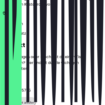
zeige ihn im Restaurant vor.
10999
Berlin
Oranienplatz 1
Kontakt
Hast du Fragen oder möchtest du einen Tisch
reservieren? Hier findest du alle wichtigen
Kontaktdaten.
Telefon
+491757905795
Restaurant anrufen