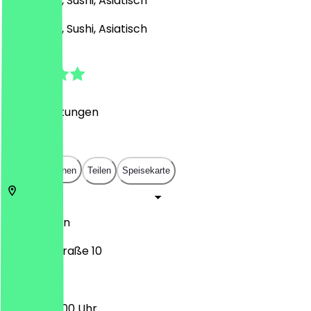
Japanisch, Sushi, Asiatisch
Japanisch, Sushi, Asiatisch
4.9
(
102
Bewertungen
)
€
€
€
€
In App öffnen
Teilen
Speisekarte
10247
Berlin
Mainzer Straße 10
03:00 - 22:00 Uhr