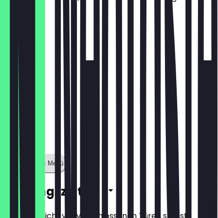
Fischleier
10,50 €
Zeige ganzes Menü
Öffnungszeiten
Damit du nicht vor verschlossenen Türen stehst,