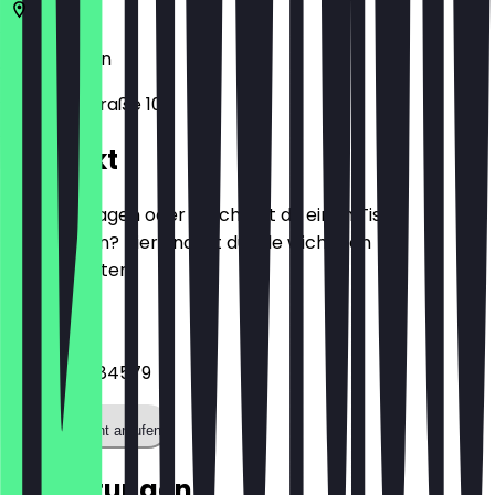
10247
Berlin
Mainzer Straße 10
Kontakt
Hast du Fragen oder möchtest du einen Tisch
reservieren? Hier findest du alle wichtigen
Kontaktdaten.
Telefon
+493049084579
Restaurant anrufen
Bewertungen