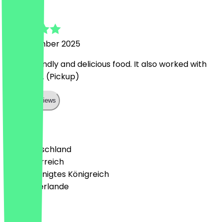
Sam
21. September 2025
Really friendly and delicious food. It also worked with
takeaway. (Pickup)
Show all reviews
Land
🇩🇪 Deutschland
🇦🇹 Österreich
🇬🇧 Vereinigtes Königreich
🇳🇱 Niederlande
Sprache