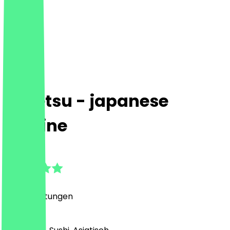
Jonetsu - japanese
Cuisine
4.9
(
102
Bewertungen
)