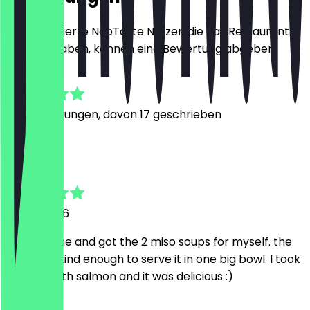
Nur registrierte NeoTaste Nutzer, die das Restaurant
besucht haben, können eine Bewertung abgeben.
4.9
102
Bewertungen, davon 17 geschrieben
F
Fanny
29. Juli 2026
I went alone and got the 2 miso soups for myself. the
staff was kind enough to serve it in one big bowl. I took
the one with salmon and it was delicious :)
M