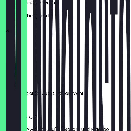
weißt, was dich erwartet.
Am häufigsten bestellt
Sushi Nigiri
2 Stück
5,00 €
Sushi Maki
8 Stück mit einer Zutat deiner Wahl
5,20 €
Sake Inside Out
mit Lachs, Avocado, außen Sesam und Masago