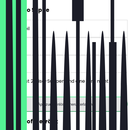
2für1 Miso Suppe
~6 € Vorteil
90 Tage
vor Ort
Du bestellst 2 Miso-Suppen und eine wird nicht
berechnet
App zum Einlösen herunterladen
GRATIS Softgetränk