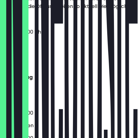
halten wir die Öffnungszeiten so aktuell wie möglich.
03:00 - 22:00 Uhr
Montag
Dienstag
Mittwoch
Donnerstag
Freitag
Samstag
Sonntag
03:00 - 22:00
Geschlossen