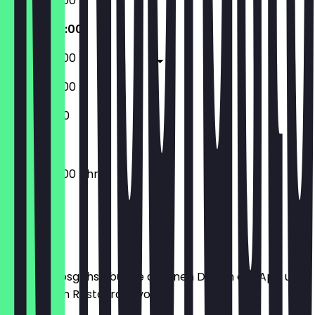
03:00 - 22:00
03:00 - 22:00
03:00 - 22:00
02:00 - 22:00
12:00 - 21:00
03:00 - 22:00 Uhr
Ort
Bevor du losgehst, buche dir einen Deal in der App und
zeige ihn im Restaurant vor.