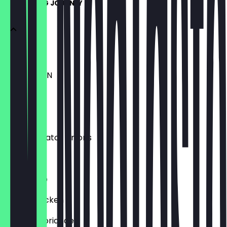
KAI TASTING JOURNEY
FOR TWO
PER PERSON
45,00 €
Ceviche
tuna | tomato | onions
Salmon
tuna | taco
Truffle chicken
pickles | coriander