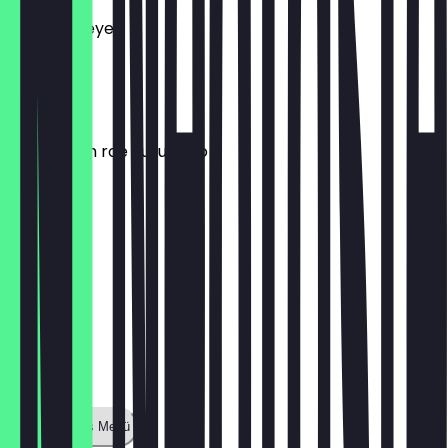
Truffle ribeye
baby corn
Spinach
truffle | fish roe | uzu miso
Zeige ganzes Menü