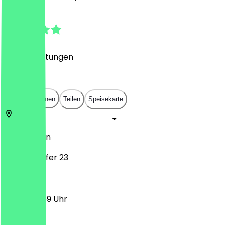
4.8
(
353
Bewertungen
)
€
€
€
€
In App öffnen
Teilen
Speisekarte
12047
Berlin
Maybachufer 23
12:00 - 23:59 Uhr