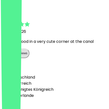
V
Valentina
26. Juni 2026
Delicious food in a very cute corner at the canal
Show all reviews
Land
🇩🇪 Deutschland
🇦🇹 Österreich
🇬🇧 Vereinigtes Königreich
🇳🇱 Niederlande
Sprache