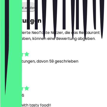
Restaurant anrufen
Bewertungen
Nur registrierte NeoTaste Nutzer, die das Restaurant
besucht haben, können eine Bewertung abgeben.
4.8
353
Bewertungen, davon 59 geschrieben
M
Martina
25. Juli 2026
Nice spot with tasty food!!