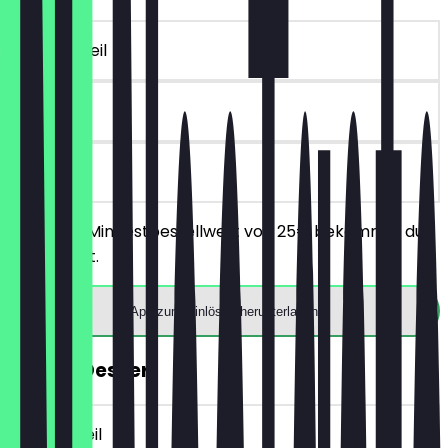
~10 € Vorteil
7 Tage
vor Ort
Ab einem Mindestbestellwert von 25€ bekommst du
10€ Rabatt.
App zum Einlösen herunterladen
GRATIS Dessert
~7 € Vorteil