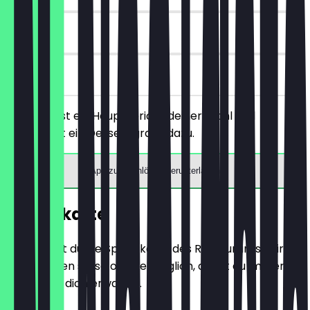
7 Tage
vor Ort
Du bestellst ein Hauptgericht deiner Wahl und
bekommst ein Dessert gratis dazu.
App zum Einlösen herunterladen
Speisekarte
Hier findest du die Speisekarte des Restaurants. Wir
aktualisieren sie so oft wie möglich, damit du immer
weißt, was dich erwartet.