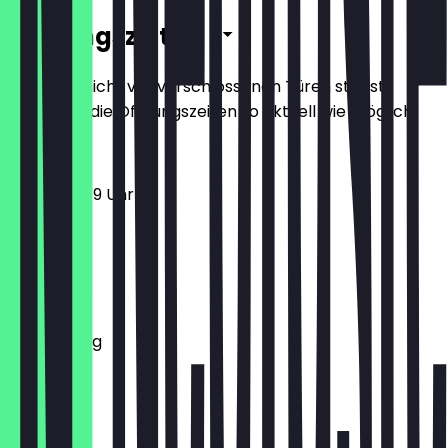
Öffnungszeiten
Damit du nicht vor verschlossenen Türen stehst,
halten wir die Öffnungszeiten so aktuell wie möglich.
12:00 - 23:59 Uhr
Montag
Dienstag
Mittwoch
Donnerstag
Freitag
Samstag
Sonntag