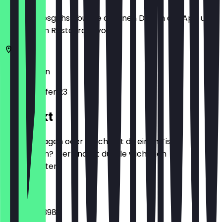
Bevor du losgehst, buche dir einen Deal in der App und
zeige ihn im Restaurant vor.
12047
Berlin
Maybachufer 23
Kontakt
Hast du Fragen oder möchtest du einen Tisch
reservieren? Hier findest du alle wichtigen
Kontaktdaten.
Telefon
03088773398