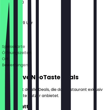
11:30 - 23:30
12:00 - 23:59 Uhr
Deals
Speisekarte
Öffnungszeiten
Ort
Bewertungen
Exklusive NeoTaste Deals
Hier findest du alle Deals, die das Restaurant exklusiv
für NeoTaste Nutzer anbietet.
10€ Rabatt