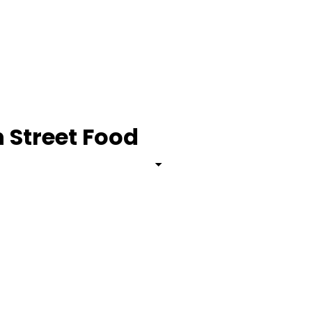
 Street Food