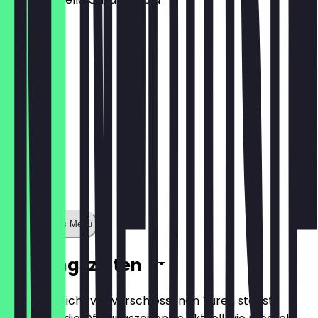
16,50 €
Zeige ganzes Menü
Öffnungszeiten
Damit du nicht vor verschlossenen Türen stehst,