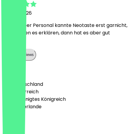
5. März 2026
Lecker, aber Personal kannte Neotaste erst garnicht,
wir mussten es erklären, dann hat es aber gut
geklappt.
Show all reviews
Land
🇩🇪 Deutschland
🇦🇹 Österreich
🇬🇧 Vereinigtes Königreich
🇳🇱 Niederlande
Sprache
Deutsch