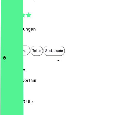
4.7
(
84
Bewertungen
)
€
€
€
€
In App öffnen
Teilen
Speisekarte
12623
Berlin
Alt-Mahlsdorf 88
11:30 - 23:00 Uhr