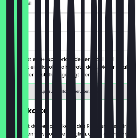
~7 € Vorteil
6 Tage
vor Ort
Du bestellst ein Hauptgericht deiner Wahl und
bekommst ein Piccolo Dolci gratis dazu. Dieser Deal
muss vor der Bestellung gezeigt werden.
App zum Einlösen herunterladen
Speisekarte
Hier findest du die Speisekarte des Restaurants. Wir
aktualisieren sie so oft wie möglich, damit du immer