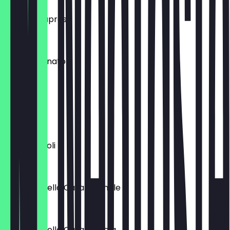
Burrata Caprese
11,95 €
Vitello Tonnato
14,95 €
Carpaccio
16,50 €
Panini Piccoli
4,95 €
Antipasti della Casa normale
25,50 €
Antipasti della Casa piccola