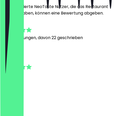
Nur registrierte NeoTaste Nutzer, die das Restaurant
besucht haben, können eine Bewertung abgeben.
4.7
84
Bewertungen, davon 22 geschrieben
t
test
9. Juli 2026
Alle super
H
Hannah