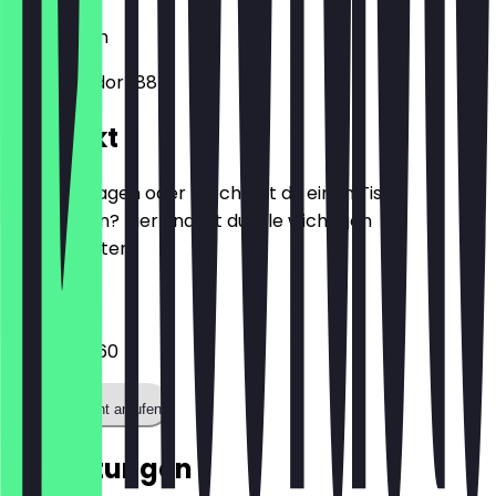
12623
Berlin
Alt-Mahlsdorf 88
Kontakt
Hast du Fragen oder möchtest du einen Tisch
reservieren? Hier findest du alle wichtigen
Kontaktdaten.
Telefon
03064161360
Restaurant anrufen
Bewertungen