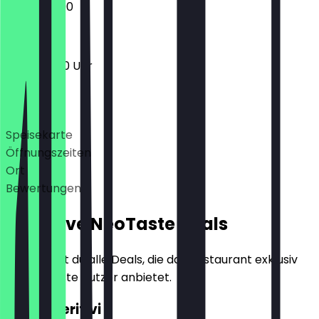
12:00 - 23:00
11:30 - 23:00 Uhr
Deals
Speisekarte
Öffnungszeiten
Ort
Bewertungen
Exklusive NeoTaste Deals
Hier findest du alle Deals, die das Restaurant exklusiv
für NeoTaste Nutzer anbietet.
2für1 Aperitivi