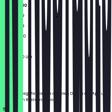
11:30 - 23:00
11:30 - 23:59
11:30 - 23:59
12:00 - 23:00
11:30 - 23:00 Uhr
Ort
Bevor du losgehst, buche dir einen Deal in der App und
zeige ihn im Restaurant vor.