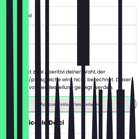
~7 € Vorteil
6 Tage
vor Ort
Du bestellst zwei Aperitivi deiner Wahl, der
günstigere/preisgleiche wird nicht berechnet. Dieser
Deal muss vor der Bestellung gezeigt werden.
App zum Einlösen herunterladen
GRATIS Piccolo Dolci