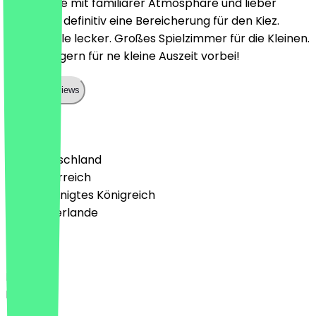
Tolles Café mit familiärer Atmosphäre und lieber
Inhaberin, definitiv eine Bereicherung für den Kiez.
Speisen alle lecker. Großes Spielzimmer für die Kleinen.
Kommen gern für ne kleine Auszeit vorbei!
Show all reviews
Land
🇩🇪 Deutschland
🇦🇹 Österreich
🇬🇧 Vereinigtes Königreich
🇳🇱 Niederlande
Sprache
Deutsch
English