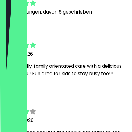
54
Bewertungen, davon 6 geschrieben
S
Saira
28. April 2026
Very friendly, family orientated cafe with a delicious
lunch menu! Fun area for kids to stay busy too!!!
T
Tim
23. März 2026