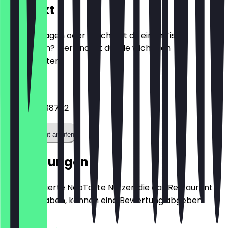
Kontakt
Hast du Fragen oder möchtest du einen Tisch
reservieren? Hier findest du alle wichtigen
Kontaktdaten.
Telefon
+4917621638752
Restaurant anrufen
Bewertungen
Nur registrierte NeoTaste Nutzer, die das Restaurant
besucht haben, können eine Bewertung abgeben.
4.8