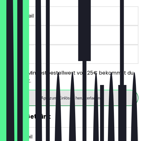
~10 € Vorteil
90 Tage
vor Ort
Ab einem Mindestbestellwert von 25€ bekommst du
10€ Rabatt.
App zum Einlösen herunterladen
GRATIS Getränk
~4 € Vorteil