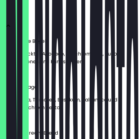
MENU
Guacamole Bagel
mit zerdrückter Avocado, Kirschtomaten, Rucola,
Pesto, Zitronen und Kürbiskernen
11,40 €
Caprese Bagel
mit Burrata, Tomaten, Basilikum, Balsamico und
hausgemachtem Pesto
13,20 €
Hummus Dream Bread