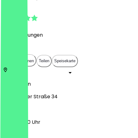
4.8
(
54
Bewertungen
)
€
€
€
€
In App öffnen
Teilen
Speisekarte
10559
Berlin
Rathenower Straße 34
10:00 - 19:30 Uhr