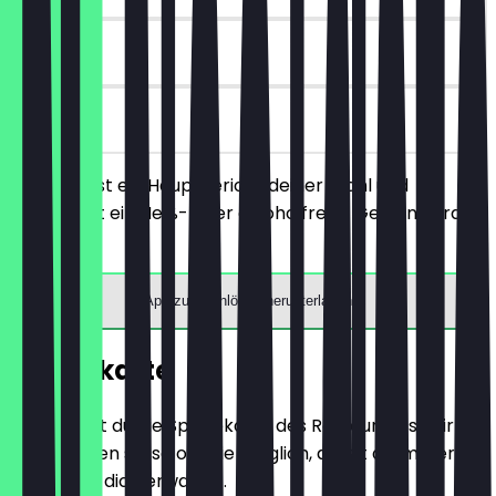
90 Tage
vor Ort
Du bestellst ein Hauptgericht deiner Wahl und
bekommst ein Heiß- oder alkoholfreies Getränk gratis
dazu.
App zum Einlösen herunterladen
Speisekarte
Hier findest du die Speisekarte des Restaurants. Wir
aktualisieren sie so oft wie möglich, damit du immer
weißt, was dich erwartet.