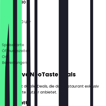
10:00 - 19:30
10:00 - 19:30 Uhr
Deals
Speisekarte
Öffnungszeiten
Ort
Bewertungen
Exklusive NeoTaste Deals
Hier findest du alle Deals, die das Restaurant exklusiv
für NeoTaste Nutzer anbietet.
10€ Rabatt