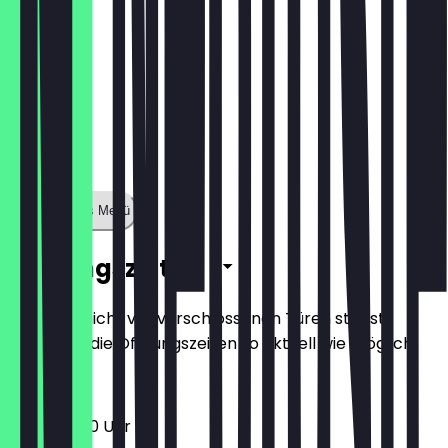
Zeige ganzes Menü
Öffnungszeiten
Damit du nicht vor verschlossenen Türen stehst,
halten wir die Öffnungszeiten so aktuell wie möglich.
10:00 - 19:30 Uhr