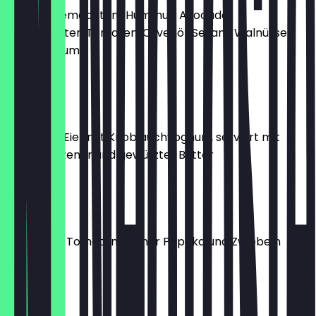
mit hausgemachtem Hummus, Avocado,
getrockneten Tomaten, Olivenöl, Sesam, Walnüssen
und Basilikum
15,50 €
Cilbir
pochierte Eier mit Knoblauchyoghurt, serviert mit
geschmolzener und gewürzter Butter
14,30 €
Menemen
mit Rührei, Tomaten, grüner Paprika und Zwiebeln
13,10 €