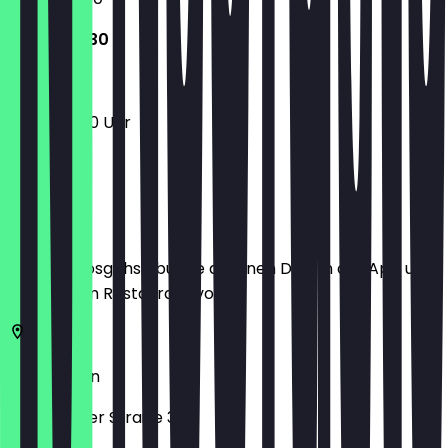
10:00 - 19:30
10:00 - 19:30 Uhr
Ort
Bevor du losgehst, buche dir einen Deal in der App und
zeige ihn im Restaurant vor.
10559
Berlin
Rathenower Straße 34