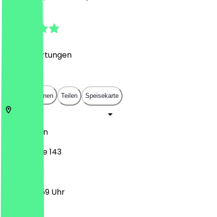
4.8
(
575
Bewertungen
)
€
€
€
€
In App öffnen
Teilen
Speisekarte
10623
Berlin
Kantstraße 143
12:00 - 23:59 Uhr