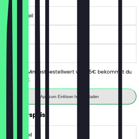
~10 € Vorteil
90 Tage
vor Ort
Ab einem Mindestbestellwert von 25€ bekommst du
10€ Rabatt.
App zum Einlösen herunterladen
2für1 Vorspeise
~4 € Vorteil