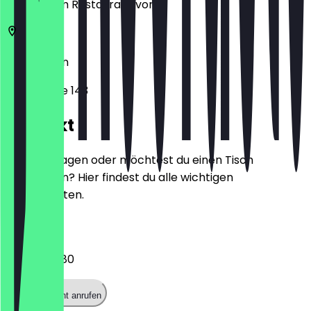
zeige ihn im Restaurant vor.
10623
Berlin
Kantstraße 143
Kontakt
Hast du Fragen oder möchtest du einen Tisch
reservieren? Hier findest du alle wichtigen
Kontaktdaten.
Telefon
03031999980
Restaurant anrufen