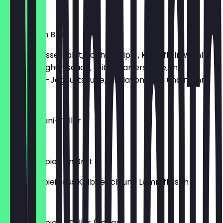
16,50 €
Teller XL im Brot
2 hackspiesse, Salat, Joghurt dipp , Kartoffeln Wahl
aus: mit Joghurtsauce, mit Scharfersauce, mit
Knoblauch-Joghurtsauce, m Mayonnaise und mehr.
16,00 €
Barre Soltani-Teller
23,50 €
Koobide-Spieß im Brot
mit Hackspieß aus Kalbfleisch und Lammfleisch
10,50 €
Koobide-Spieß -Teller (vegan)