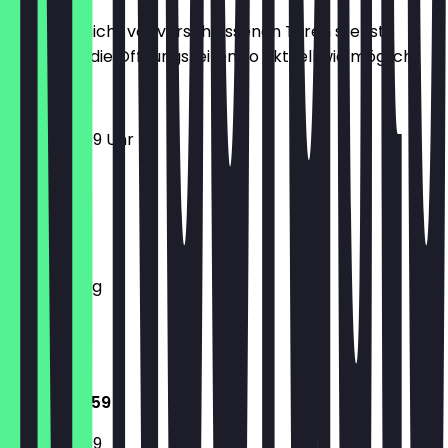
Damit du nicht vor verschlossenen Türen stehst,
halten wir die Öffnungszeiten so aktuell wie möglich.
12:00 - 23:59 Uhr
Montag
Dienstag
Mittwoch
Donnerstag
Freitag
Samstag
Sonntag
12:00 - 23:59
12:00 - 23:59