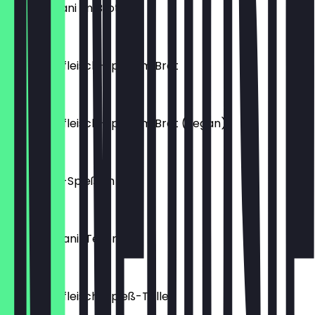
Barre Soltani im Brot
19,50 €
Hähnchenfleisch-Spieß im Brot
12,50 €
Hähnchenfleisch-Spieß im Brot (vegan)
11,50 €
Lammfilet-Spieß im Brot
17,50 €
Djudje Soltani-Teller
20,50 €
Hähnchenfleisch-Spieß-Teller