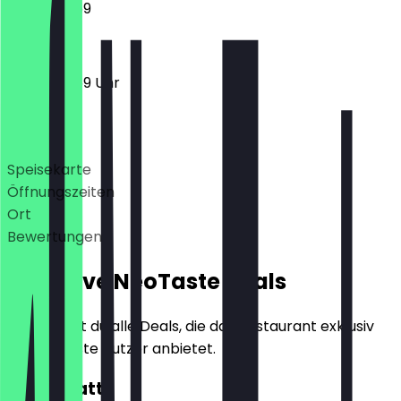
12:00 - 23:59
12:00 - 23:59 Uhr
Deals
Speisekarte
Öffnungszeiten
Ort
Bewertungen
Exklusive NeoTaste Deals
Hier findest du alle Deals, die das Restaurant exklusiv
für NeoTaste Nutzer anbietet.
10€ Rabatt