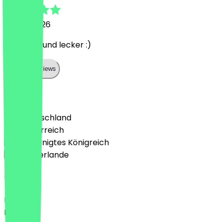
19. Juni 2026
Sehr nett und lecker :)
Show all reviews
Land
🇩🇪 Deutschland
🇦🇹 Österreich
🇬🇧 Vereinigtes Königreich
🇳🇱 Niederlande
Sprache
Deutsch
English