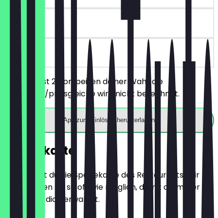
30 Tage
vor Ort
Du bestellst 2 Vorspeisen deiner Wahl, die
günstigere/preisgleiche wird nicht berechnet.
App zum Einlösen herunterladen
Speisekarte
Hier findest du die Speisekarte des Restaurants. Wir
aktualisieren sie so oft wie möglich, damit du immer
weißt, was dich erwartet.