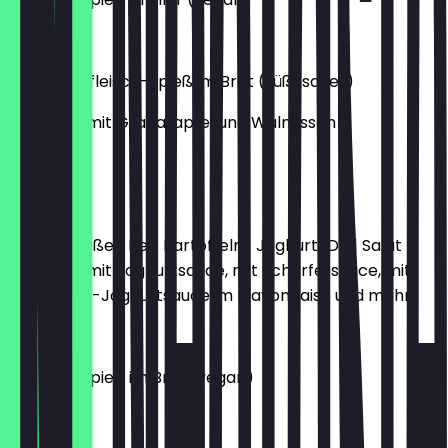
15,50 €
Hähnchenfleisch-Spieß im Brot (süß-sauer)
eingelegt mit Granatapfel und Walnüssen
13,50 €
Teller XL
2 Hackspießen Reis Kartoffeln 1 Joghurt-Dip1 Salat
Wahl aus: mit Joghurtsauce, mit Scharfersauce, mit
Knoblauch-Joghurtsauce, m Mayonnaise und mehr.
18,50 €
Koobide-Spieß im Brot (vegan)
11,50 €