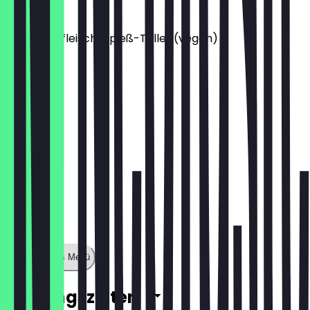
16,50 €
Hähnchenfleisch-Spieß-Teller (vegan)
15,50 €
Zeige ganzes Menü
Öffnungszeiten