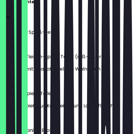
Spießgerichte
Lammfilet-Spieß-Teller
21,50 €
Hähnchenfleisch-Spieß-Teller (süß-sauer)
eingelegt mit Granatapfel und Walnüssen
17,50 €
Koobide-Spieß-Teller
mit Hackspieß aus Kalbfleisch und Lammfleisch
14,50 €
Djudje Soltani im Brot