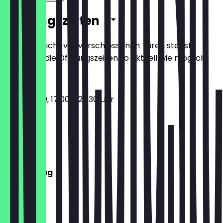
Öffnungszeiten
Damit du nicht vor verschlossenen Türen stehst,
halten wir die Öffnungszeiten so aktuell wie möglich.
11:30 - 15:00, 17:00 - 22:30 Uhr
Montag
Dienstag
Mittwoch
Donnerstag
Freitag
Samstag
Sonntag