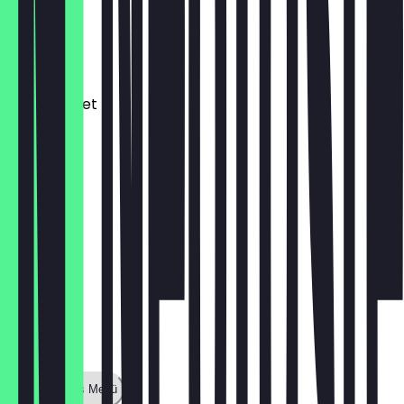
Kimchi
4,50 €
Banchan Set
6,90 €
Zeige ganzes Menü