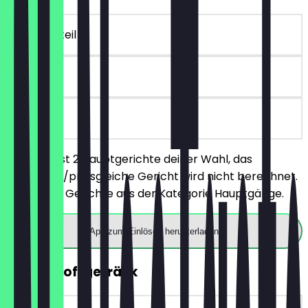
~36 € Vorteil
30 Tage
vor Ort
Du bestellst 2 Hauptgerichte deiner Wahl, das
günstigere/preisgleiche Gericht wird nicht berechnet.
Gilt nur für Gerichte aus der Kategorie Hauptgänge.
App zum Einlösen herunterladen
GRATIS Softgetränk