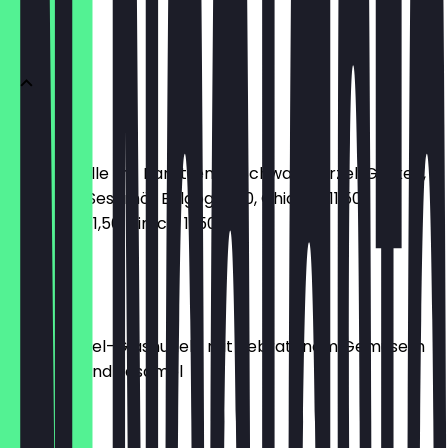
Vorspeisen
Kimbap
Seetangrolle mit Karotten, Ei, Schwarzwurzel, Gurken,
Ei, Sesam, Sesamöl, Bulgogi 11,50, Chicken 11,50,
Thunfisch 11,50, Kimchi 11,50
9,50 €
Japchae
Süßkartoffel-Glasnudeln mit gebratenem Gemüse in
Sojasoße und Sesamöl
7,90 €