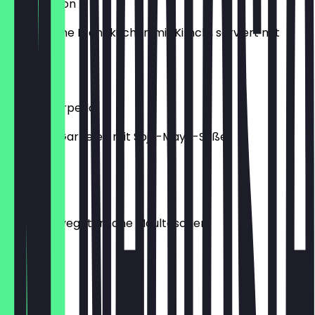
Kimchi-Jeon
Koreanische Pfannkuchen mit Kimchi, serviert mit
Sojasoße
9,90 €
Shrimp Torpedo
Frittierte Garnelen mit Soja-Mayo-Soße
5,90 €
Mandu
Frittierte, vegetarische Maultaschen
5,90 €
Kimchi Set
5,90 €