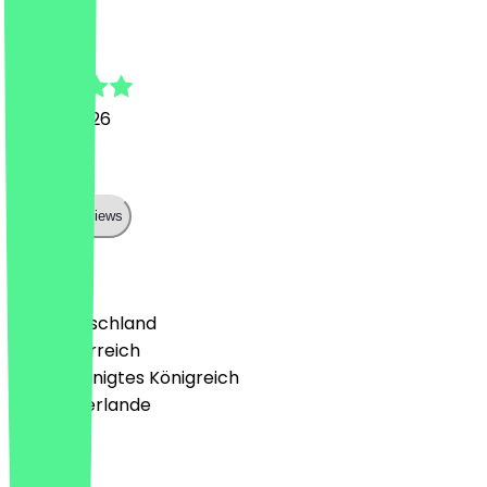
Sean
19. Juni 2026
Mega
Show all reviews
Land
🇩🇪 Deutschland
🇦🇹 Österreich
🇬🇧 Vereinigtes Königreich
🇳🇱 Niederlande
Sprache