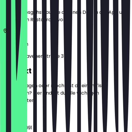
Bevor du losgehst, buche dir einen Deal in der App und
zeige ihn im Restaurant vor.
10551
Berlin
Wilhelmshavener Straße 3
Kontakt
Hast du Fragen oder möchtest du einen Tisch
reservieren? Hier findest du alle wichtigen
Kontaktdaten.
Telefon
030 12364091