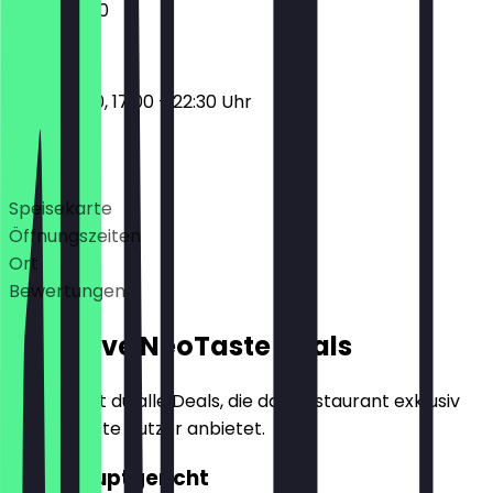
16:00 - 21:30
11:30 - 15:00, 17:00 - 22:30 Uhr
Deals
Speisekarte
Öffnungszeiten
Ort
Bewertungen
Exklusive NeoTaste Deals
Hier findest du alle Deals, die das Restaurant exklusiv
für NeoTaste Nutzer anbietet.
2für1 Hauptgericht