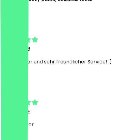
J
Jette
18. Juli 2026
Superlecker und sehr freundlicher Service! :)
A
Armela
14. Juli 2026
Super lecker
S