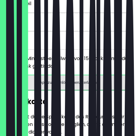
~4 € Vorteil
30 Tage
vor Ort
Ab einem Mindestbestellwert von 15€ bekommst du
Softgetränk gratis dazu.
App zum Einlösen herunterladen
Speisekarte
Hier findest du die Speisekarte des Restaurants. Wir
aktualisieren sie so oft wie möglich, damit du immer
weißt, was dich erwartet.