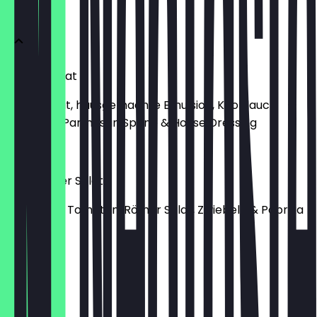
SALAT
Caesar Salat
Römersalat, hausgemachte Emulsion, Knoblauch
Croutons, Parmesan Späne & House Dressing
11,90 €
Gemischter Salat
Mit Cherry Tomaten, Römer Salat, Zwiebeln & Paprika
10,90 €