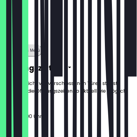
Zeige ganzes Menü
Öffnungszeiten
Damit du nicht vor verschlossenen Türen stehst,
halten wir die Öffnungszeiten so aktuell wie möglich.
15:00 - 03:00 Uhr