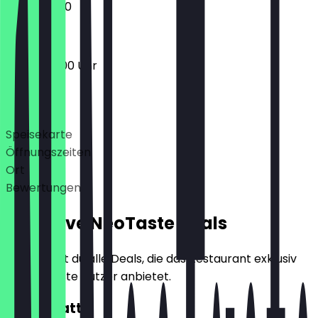
15:00 - 01:00
15:00 - 03:00 Uhr
Deals
Speisekarte
Öffnungszeiten
Ort
Bewertungen
Exklusive NeoTaste Deals
Hier findest du alle Deals, die das Restaurant exklusiv
für NeoTaste Nutzer anbietet.
10€ Rabatt