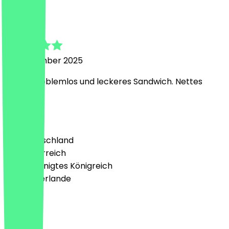
Michaela
13. September 2025
Super, problemlos und leckeres Sandwich. Nettes
Personal.
Land
🇩🇪 Deutschland
🇦🇹 Österreich
🇬🇧 Vereinigtes Königreich
🇳🇱 Niederlande
Sprache
Deutsch