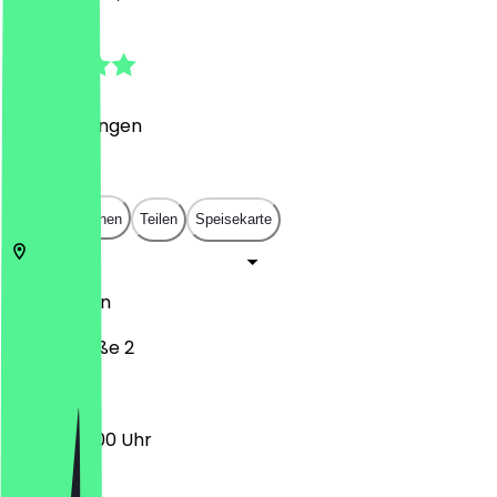
5.0
(
5
Bewertungen
)
€
€
€
€
In App öffnen
Teilen
Speisekarte
10827
Berlin
Crellestraße 2
15:00 - 03:00 Uhr