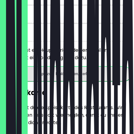
90 Tage
vor Ort
Du bestellst ein Hauptgericht deiner Wahl und
bekommst ein Softdrink gratis dazu.
App zum Einlösen herunterladen
Speisekarte
Hier findest du die Speisekarte des Restaurants. Wir
aktualisieren sie so oft wie möglich, damit du immer
weißt, was dich erwartet.