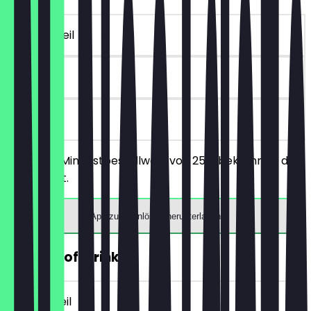
~10 € Vorteil
90 Tage
vor Ort
Ab einem Mindestbestellwert von 25€ bekommst du
10€ Rabatt.
App zum Einlösen herunterladen
GRATIS Softdrink
~4 € Vorteil