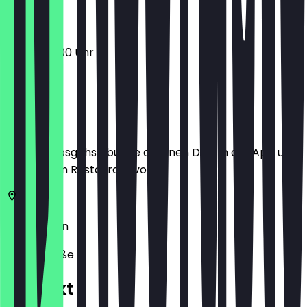
15:00 - 03:00 Uhr
Ort
Bevor du losgehst, buche dir einen Deal in der App und
zeige ihn im Restaurant vor.
10827
Berlin
Crellestraße 2
Kontakt