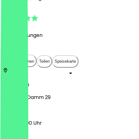
4.3
(
26
Bewertungen
)
€
€
€
€
In App öffnen
Teilen
Speisekarte
12169
Berlin
Steglitzer Damm 29
13:00 - 22:00 Uhr