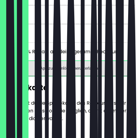
30 Tage
vor Ort
Erhalte 30% Rabatt auf deine gesamte Rechnung!
App zum Einlösen herunterladen
Speisekarte
Hier findest du die Speisekarte des Restaurants. Wir
aktualisieren sie so oft wie möglich, damit du immer
weißt, was dich erwartet.
Vorspeisen