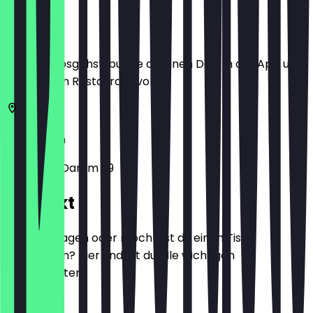
Ort
Bevor du losgehst, buche dir einen Deal in der App und
zeige ihn im Restaurant vor.
12169
Berlin
Steglitzer Damm 29
Kontakt
Hast du Fragen oder möchtest du einen Tisch
reservieren? Hier findest du alle wichtigen
Kontaktdaten.
Telefon