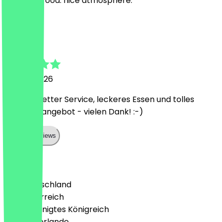
excellent food. nice atmosphere.
S
Stefanie
20. Juni 2026
Äußerst netter Service, leckeres Essen und tolles
Getränkeangebot - vielen Dank! :-)
Show all reviews
Land
🇩🇪 Deutschland
🇦🇹 Österreich
🇬🇧 Vereinigtes Königreich
🇳🇱 Niederlande