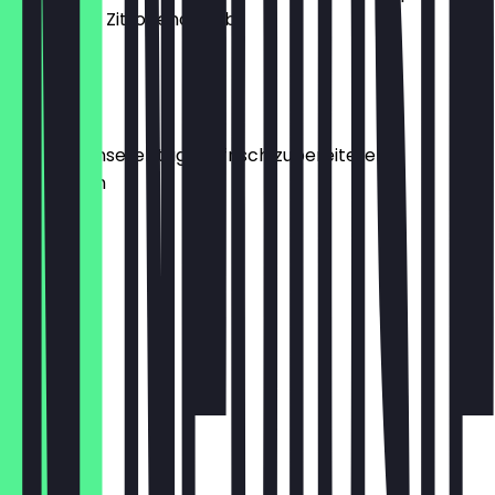
Sauce, und Zitronenabrieb
13,90 €
ANTIPASTI
Auswahl unserer täglich frisch zubereiteten
Vorspeisen
13,90 €