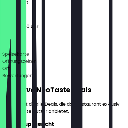
11:00 - 22:00
13:00 - 22:00 Uhr
Deals
Speisekarte
Öffnungszeiten
Ort
Bewertungen
Exklusive NeoTaste Deals
Hier findest du alle Deals, die das Restaurant exklusiv
für NeoTaste Nutzer anbietet.
2für1 Hauptgericht