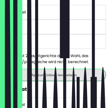
~16 € Vorteil
30 Tage
vor Ort
Du bestellst 2 Hauptgerichte deiner Wahl, das
günstigere/preisgleiche wird nicht berechnet.
App zum Einlösen herunterladen
30% Rabatt
~4 € Vorteil