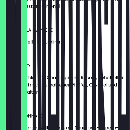
kalt gepresstem Olivenöl
9,90 €
MOZZARELLA CAPRESE
mit Mozzarella la Bufalina
12,90 €
CARPACCIO
vom Rinderfilet mit Champignons, Rucola, gehobelter
Parmesan, frisch gemahlener Pfeffer, Olivenöl und
Zitronenspalten
13,90 €
VITELLO TONNATO
rosa pochiertes Kalbfleisch mit Thunfisch-Kapern-