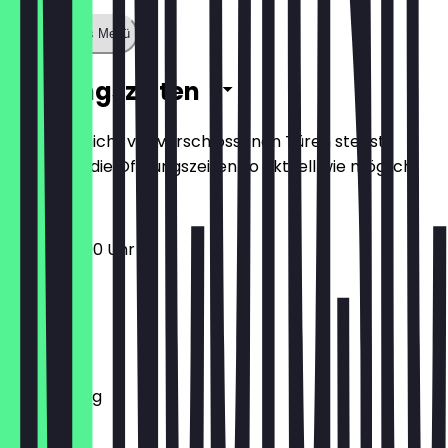
Zeige ganzes Menü
Öffnungszeiten
Damit du nicht vor verschlossenen Türen stehst,
halten wir die Öffnungszeiten so aktuell wie möglich.
13:00 - 22:00 Uhr
Montag
Dienstag
Mittwoch
Donnerstag
Freitag
Samstag