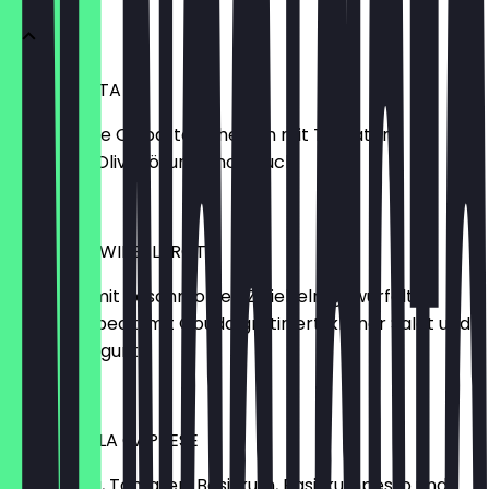
BRUSCHETTA
4 geröstete Ciabatta Scheiben mit Tomaten,
Basilikum, Olivenöl und Knoblauch
6,90 €
BERLINER ZWIEBELBROT
Landbrot mit geschmorten Zwiebeln, gewürfelter
Schinkenspeck, mit Gouda gratiniert, kleiner Salat und
Spreewaldgurke
8,90 €
MOZZARELLA CAPRESE
Mozzarella, Tomaten, Basilikum, Basilikumpesto und