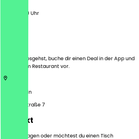
11:30 - 21:00 Uhr
Ort
Bevor du losgehst, buche dir einen Deal in der App und
zeige ihn im Restaurant vor.
10407
Berlin
Hufelandstraße 7
Kontakt
Hast du Fragen oder möchtest du einen Tisch