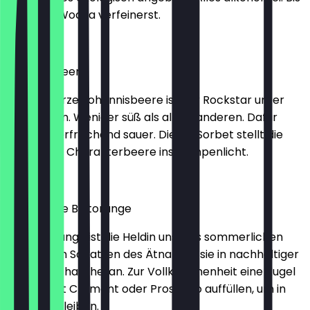
du es mit Wodka verfeinerst.
2,30 €
Johannisbeere
Die Schwarze Johannisbeere ist der Rockstar unter
den Beeren. Weniger süß als all die anderen. Dafür
herb und erfrischend sauer. Dieses Sorbet stellt die
feldfrische Charakterbeere ins Rampenlicht.
2,30 €
Sizilianische Blutorange
Die Blutorange ist die Heldin unseres sommerlichen
Sorbets. Im Schatten des Ätna reift sie in nachhaltiger
Landwirtschaft heran. Zur Vollkommenheit eine Kugel
im Glas mit Crémant oder Prosecco auffüllen, um in
Italien zu bleiben.