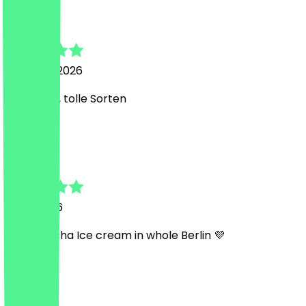
Tine Lange
5. August 2026
lecker Eis , tolle Sorten
N
Nina
11. Juli 2026
Best Matcha Ice cream in whole Berlin 💜
O
Oliver