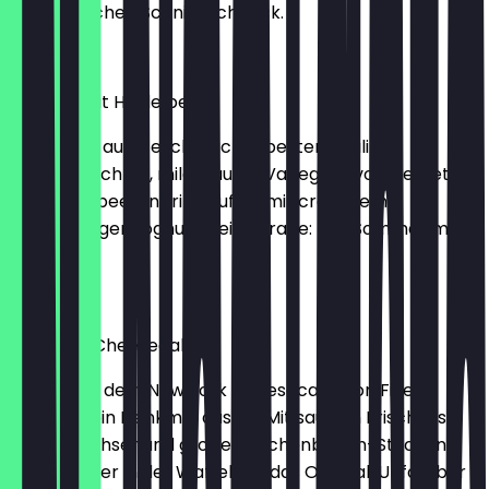
irgendwelchen Schnickschnack.
2,30 €
Joghurt mit Heidelbeere
Ein Strudel aus Geschmack in bester Qualität.
Hausgemachtes, mild-saures Variegato von Demeter-
Wildheidelbeeren trifft auf Eis mit cremigem
Schrozberger Joghurt. Keine Frage: Der Sommer muss
kommen.
2,30 €
New York Cheesecake
Wir setzen dem New York Cheesecake von Five
Elephant ein Denkmal aus Eis. Mit saurem Frischkäse
von Andechser und groben Kuchenboden-Stücken
schmeckt er in der Waffel wie das Original: Unfassbar