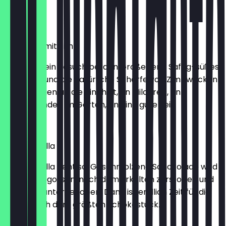
gut.
2,30 €
Apfelmus mit Zimt
Ein Eis wie ein Besuch bei den Großeltern. Saftig-süßes
Apfelmus und die natürliche Schärfe von Zimt wecken
Erinnerungen an die Kindheit, an Milchreis, an
Wochenenden im Garten, an eine gute Zeit.
2,30 €
Stracciatella
Stracciatella geht so: Geschmolzene Schokolade wird
über Eis gegossen, nach dem Erkalten zerstoßen und
per Hand untergehoben. Dann ist endlich Zeit für die
Suche nach dem größten Schokostück.
2,30 €