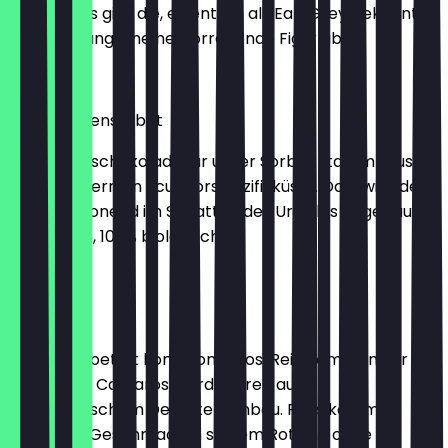
Auch als Eis gibt die, eigentlich als Earl Grey bekannte
Teemischung eine hervorragende Figur ab.
2,30 €
Schokoladensorbet
Die Dunkelschokolade für unser Sorbet stammt aus
Nebelwäldern an Ecuadors Pazifikküste. Dort wird der
Kakao schonend im Schatten des Urwalds angebaut.
65% Kakao, 100% biologisch.
2,30 €
Erdbeere
Dieses Sorbet ist kompromisslos. Rein kommen nur
feldfrische Camarosa-Erdbeeren aus
biodynamischem Demeter-Anbau. Raus kommt
intensiver Geschmack in sattem Rot und ohne