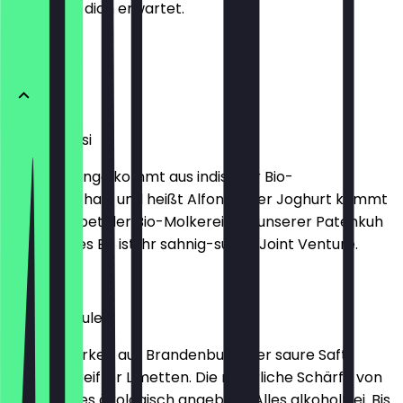
weißt, was dich erwartet.
Produkte
Mango Lassi
Unsere Mango kommt aus indischer Bio-
Landwirtschaft und heißt Alfonso. Der Joghurt kommt
aus der Lobetaler Bio-Molkerei von unserer Patenkuh
Rosa. Dieses Eis ist ihr sahnig-süßes Joint Venture.
2,30 €
Moscow Mule
Frische Gurken aus Brandenburg. Der saure Saft
sonnengereifter Limetten. Die natürliche Schärfe von
Ingwer. Alles ökologisch angebaut. Alles alkoholfrei. Bis