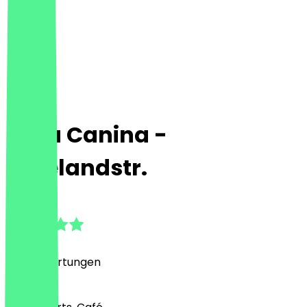
Rosa Canina -
Hufelandstr.
4.9
(
378
Bewertungen
)