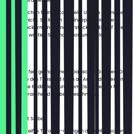
Walnuss karamellisiert
Wer sagt schon Nein zu Karamell? Unsere Walnüsse
jedenfalls nicht. Sie lieben es, eingepackt in einem
crunchy Zuckermantel und versteckt im Eis auf Ihren
Verzehr zu warten. Sie sind schon ungeduldig.
2,30 €
Matcha
Matcha ist fein gemahlener japanischer Grüntee. Die
Gerbstoffe des Tees sind reich an Antioxidantien und
binden freie Radikale. In unserem Eis sorgen sie für
einen überraschend herben Geschmack.
2,30 €
Orange mit Salbei
Sonnengereifte Tarocco-Orangen der sizilianischen