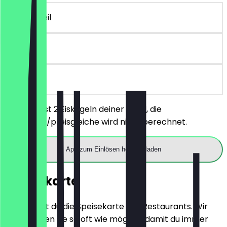
~2 € Vorteil
90 Tage
vor Ort
Du bestellst 2 Eiskugeln deiner Wahl, die
günstigere/preisgleiche wird nicht berechnet.
App zum Einlösen herunterladen
Speisekarte
Hier findest du die Speisekarte des Restaurants. Wir
aktualisieren sie so oft wie möglich, damit du immer