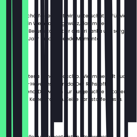
Zimt
Die süße Schärfe des Zimt wird unterschätzt. Für viele
ist er nur ein Weihnachtsgewürz, das im Regal
verstaubt. Bei uns kommt er aus Sri Lanka und sorgt
das ganze Jahr für anregende Momente.
2,30 €
Pistazie
Keine Gelateria ohne Pistacchio. Wie immer gilt auch
beim Must-Have unser Credo: Der Rohstoff ist
entscheidend. Deswegen nur ausgesuchte Pistazien
aus Sizilien. Keine Aromen. Keine Farbstoffe. Basta.
2,30 €
Vanille
Ein Eis für alle Fundamentalisten. Und während