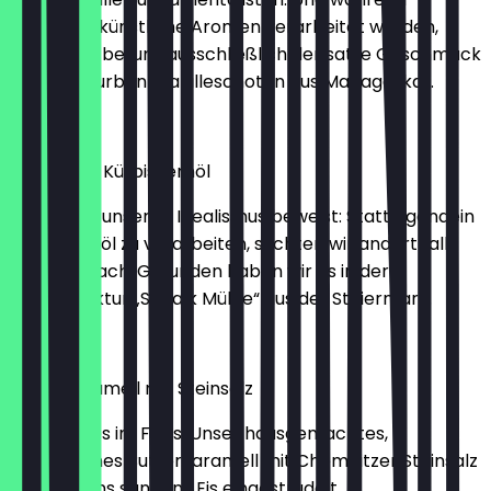
woanders künstliche Aromen verarbeitet werden,
findet sich bei uns ausschließlich der satte Geschmack
ganzer Bourbon-Vanilleschoten aus Madagaskar.
2,30 €
Vanille mit Kürbiskernöl
Ein Eis, das unseren Idealismus beweist: Statt irgendein
Kürbiskernöl zu verarbeiten, suchten wir anderthalb
Jahre danach. Gefunden haben wir es in der
Ölmanufaktur „Schalk Mühle“ aus der Steiermark.
2,30 €
Butterkaramell mit Steinsalz
Hier ist alles im Fluss. Unser hausgemachtes,
bretonisches Butterkaramell mit Chemnitzer Steinsalz
wird von uns sanft ins Eis eingestrudelt.