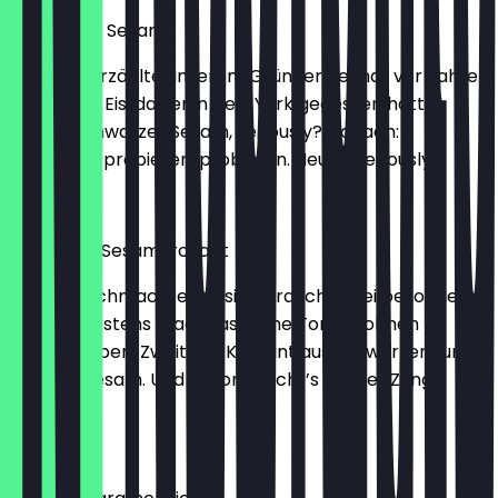
Schwarzer Sesam
DJ Dixon erzählte unserem Gründer Reimar vor Jahren
von einem Eis, das er in New York gegessen hatte.
Zuerst: Schwarzer Sesam, seriously? Danach:
Probieren, probieren, probieren. Heute: Seriously!
2,30 €
Tonka mit Sesamkrokant
Diese Geschmacksexplosion braucht zwei besondere
Zutaten. Erstens madagassische Tonkabohnen –
handgerieben. Zweitens: Krokant aus schwarzem und
weißem Sesam. Und schon macht’s auf der Zunge:
Peng!
2,30 €