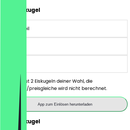
2für1 Eiskugel
~2 € Vorteil
90 Tage
vor Ort
Du bestellst 2 Eiskugeln deiner Wahl, die
günstigere/preisgleiche wird nicht berechnet.
App zum Einlösen herunterladen
2für1 Eiskugel