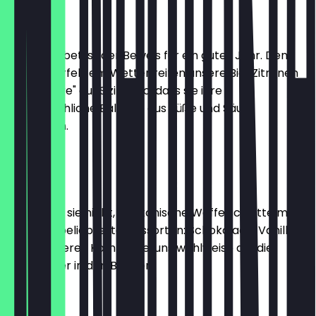
Zitrone
Dieses Sorbet ist der Beweis für ein gutes Jahr. Denn
nur bei perfektem Wetter reifen unsere Bio-Zitronen
„Primo Fiore" auf Sizilien so, dass sie ihre
unvergleichliche Balance aus Süße und Säure
entwickeln.
2,30 €
Pückler
Wer kennt sie nicht, die ikonische Waffelschnitte mit
den wohl beliebtesten Eissorten: Schokolade, Vanille
und Erdbeere? Kommt bei uns wahlweise auf die
Waffel oder in den Becher.
2,30 €