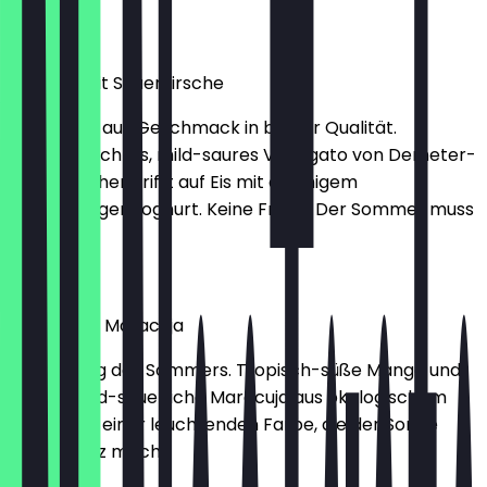
2,30 €
Joghurt mit Sauerkirsche
Ein Strudel aus Geschmack in bester Qualität.
Hausgemachtes, mild-saures Variegato von Demeter-
Sauerkirschen trifft auf Eis mit cremigem
Schrozberger Joghurt. Keine Frage: Der Sommer muss
kommen.
2,30 €
Mango mit Maracuja
Der Anfang des Sommers. Tropisch-süße Mango und
erfrischend-säuerliche Maracuja aus ökologischem
Anbau. Mit einer leuchtenden Farbe, die der Sonne
Konkurrenz macht.