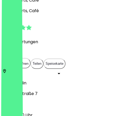
Eis, Desserts, Café
Eis, Desserts, Café
4.9
(
378
Bewertungen
)
€
€
€
€
In App öffnen
Teilen
Speisekarte
10407
Berlin
Hufelandstraße 7
11:30 - 21:00 Uhr