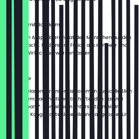
2,30 €
Himbeere mit Basilikum
Die Lust am Ausprobieren hat den Menschen auf den
Mars gebracht. Und unsere Fusion aus Himbeer und
Basilikum Wirklichkeit werden lassen.
2,30 €
Schokolade
Die Schokoladen für unser Eis kommen ausschließlich
von unserem nachhaltig wirtschaftenden Partner
„original beans“. Gemeinsam unterstützen wir Im
Anbauland Kongo kostenlose Bildungsangebote für
Frauen.
2,30 €