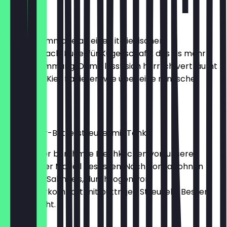
Haselnuss
Unsere Hommage an einen italienischen
Urgeschmack. Kugel für Kugel schafft das Eis mehr
Urlaubsstimmung. Damit lässt sich herrlich verträumt
durch den Kiez flanieren, wie über eine römische
Piazza.
2,30 €
Rhabarber-Butterstreusel mit Tonka
Hier hat der berühmte Blechkuchen von unserer
Großmutter Modell gesessen. Nach Tonkabohnen
duftendes Sahneeis, durchzogen von
Rhabarberkompott mit buttrigen Streuseln. Besser
wird es nicht.
2,30 €