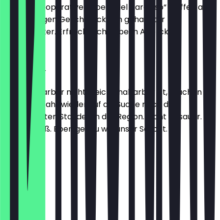
Bauern-Kooperative „albero del paradiso“ treffen auf
den samtigen Geschmack fein gehackter
Salbeiblätter. Erfrischt schon beim Anblick.
2,30 €
Rhabarber
Weil Rhabarber nicht gleich Rhabarber ist, machen wir
uns jedes Jahr wieder auf die Suche nach den
bestgereiften Stauden in der Region. Nicht zu sauer.
Nicht zu süß. Eben genau wie unser Sorbet.
2,30 €