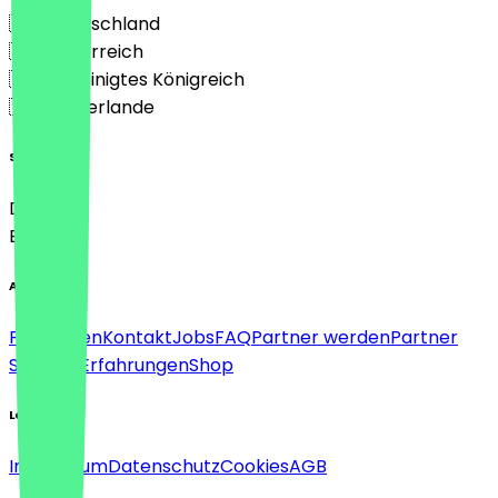
🇩🇪 Deutschland
🇦🇹 Österreich
🇬🇧 Vereinigtes Königreich
🇳🇱 Niederlande
Sprache
Deutsch
English
About
Für Firmen
Kontakt
Jobs
FAQ
Partner werden
Partner
Support
Erfahrungen
Shop
Legal
Impressum
Datenschutz
Cookies
AGB