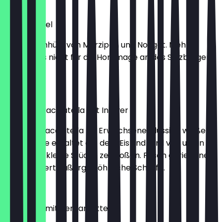
2,30 €
Mozartkugel
Pistazie umhüllt von Marzipan und Nougat. Mehr
braucht es nicht für die Hommage an das Salzburger
Original.
2,30 €
Weißes Stracciatella mit Ingwer
Unsere Stracciatella für Erwachsene. Flüssige weiße
Schokolade erkaltet auf dem Eis und wird von uns in
große und kleine Stücke zerstoßen. Frisch geriebener
Ingwer liefert außergewöhnliche Schärfe.
2,30 €
Darjeeling mit Bergamotte