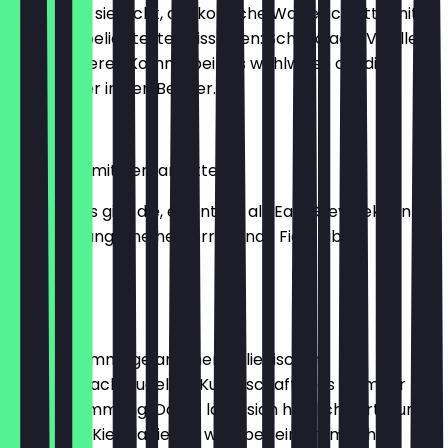
Wer kennt sie nicht, die ikonische Waffelschnitte mit
den wohl beliebtesten Eissorten: Schokolade, Vanille
und Erdbeere? Kommt bei uns wahlweise auf die
Waffel oder in den Becher.
2,30 €
Darjeeling mit Bergamotte
Auch als Eis gibt die, eigentlich als Earl Grey bekannte
Teemischung eine hervorragende Figur ab.
2,30 €
Haselnuss
Unsere Hommage an einen italienischen
Urgeschmack. Kugel für Kugel schafft das Eis mehr
Urlaubsstimmung. Damit lässt sich herrlich verträumt
durch den Kiez flanieren, wie über eine römische