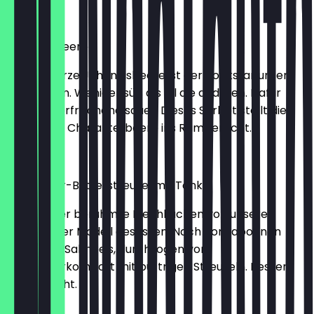
2,30 €
Johannisbeere
Die Schwarze Johannisbeere ist der Rockstar unter
den Beeren. Weniger süß als all die anderen. Dafür
herb und erfrischend sauer. Dieses Sorbet stellt die
feldfrische Charakterbeere ins Rampenlicht.
2,30 €
Rhabarber-Butterstreusel mit Tonka
Hier hat der berühmte Blechkuchen von unserer
Großmutter Modell gesessen. Nach Tonkabohnen
duftendes Sahneeis, durchzogen von
Rhabarberkompott mit buttrigen Streuseln. Besser
wird es nicht.
2,30 €