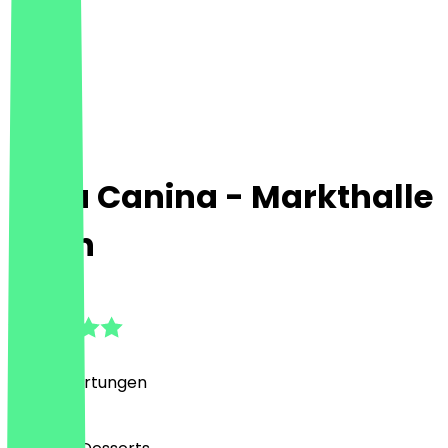
Rosa Canina - Markthalle
Neun
4.9
(
349
Bewertungen
)