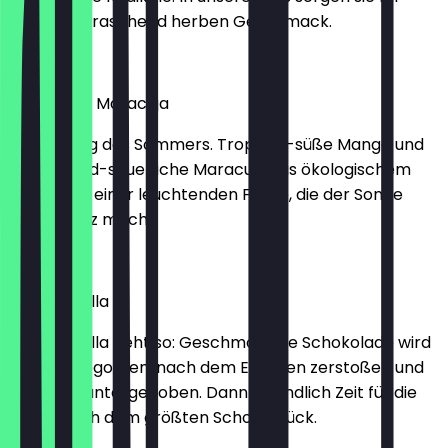
einen überraschend herben Geschmack.
2,30 €
Mango mit Maracuja
Der Anfang des Sommers. Tropisch-süße Mango und
erfrischend-säuerliche Maracuja aus ökologischem
Anbau. Mit einer leuchtenden Farbe, die der Sonne
Konkurrenz macht.
2,30 €
Stracciatella
Stracciatella geht so: Geschmolzene Schokolade wird
über Eis gegossen, nach dem Erkalten zerstoßen und
per Hand untergehoben. Dann ist endlich Zeit für die
Suche nach dem größten Schokostück.