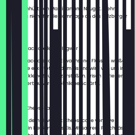
Pistazie umhüllt von Marzipan und Nougat. Mehr
braucht es nicht für die Hommage an das Salzburger
Original.
2,30 €
Weißes Stracciatella mit Ingwer
Unsere Stracciatella für Erwachsene. Flüssige weiße
Schokolade erkaltet auf dem Eis und wird von uns in
große und kleine Stücke zerstoßen. Frisch geriebener
Ingwer liefert außergewöhnliche Schärfe.
2,30 €
New York Cheesecake
Wir setzen dem New York Cheesecake von Five
Elephant ein Denkmal aus Eis. Mit saurem Frischkäse