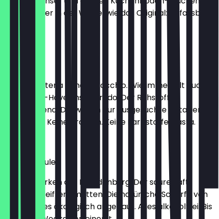
von Andechser und groben Kuchenboden-Stücken
schmeckt er in der Waffel wie das Original: Unfassbar
gut.
2,30 €
Pistazie
Keine Gelateria ohne Pistacchio. Wie immer gilt auch
beim Must-Have unser Credo: Der Rohstoff ist
entscheidend. Deswegen nur ausgesuchte Pistazien
aus Sizilien. Keine Aromen. Keine Farbstoffe. Basta.
2,30 €
Moscow Mule
Frische Gurken aus Brandenburg. Der saure Saft
sonnengereifter Limetten. Die natürliche Schärfe von
Ingwer. Alles ökologisch angebaut. Alles alkoholfrei. Bis
du es mit Wodka verfeinerst.