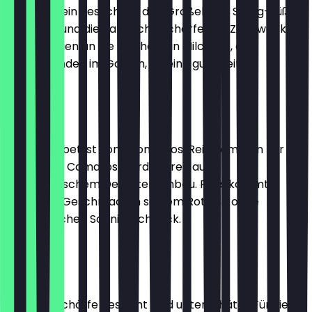
Ein Eis wie ein Besuch bei den Großeltern. Saftig-süßes
Apfelmus und die natürliche Schärfe von Zimt wecken
Erinnerungen an die Kindheit, an Milchreis, an
Wochenenden im Garten, an eine gute Zeit.
2,30 €
Erdbeere
Dieses Sorbet ist kompromisslos. Rein kommen nur
feldfrische Camarosa-Erdbeeren aus
biodynamischem Demeter-Anbau. Raus kommt
intensiver Geschmack in sattem Rot und ohne
irgendwelchen Schnickschnack.
2,30 €
Zimt
Die süße Schärfe des Zimt wird unterschätzt. Für viele