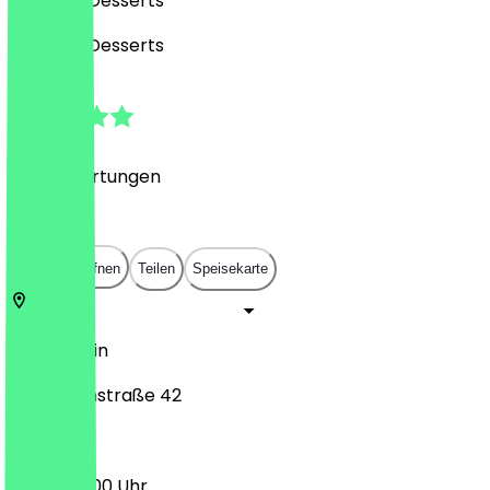
Eis, Café, Desserts
Eis, Café, Desserts
4.9
(
349
Bewertungen
)
€
€
€
€
In App öffnen
Teilen
Speisekarte
10997
Berlin
Eisenbahnstraße 42
13:00 - 22:00 Uhr