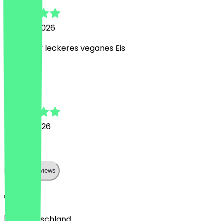
30. April 2026
unfassbar leckeres veganes Eis
J
Janett
7. April 2026
👌🏼
Show all reviews
Land
🇩🇪 Deutschland