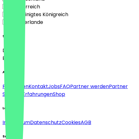
🇦🇹 Österreich
🇬🇧 Vereinigtes Königreich
🇳🇱 Niederlande
Sprache
Deutsch
English
About
Für Firmen
Kontakt
Jobs
FAQ
Partner werden
Partner
Support
Erfahrungen
Shop
Legal
Impressum
Datenschutz
Cookies
AGB
Social