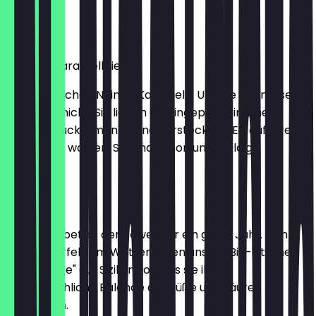
Piazza.
2,30 €
Walnuss karamellisiert
Wer sagt schon Nein zu Karamell? Unsere Walnüsse
jedenfalls nicht. Sie lieben es, eingepackt in einem
crunchy Zuckermantel und versteckt im Eis auf Ihren
Verzehr zu warten. Sie sind schon ungeduldig.
2,30 €
Zitrone
Dieses Sorbet ist der Beweis für ein gutes Jahr. Denn
nur bei perfektem Wetter reifen unsere Bio-Zitronen
„Primo Fiore" auf Sizilien so, dass sie ihre
unvergleichliche Balance aus Süße und Säure
entwickeln.