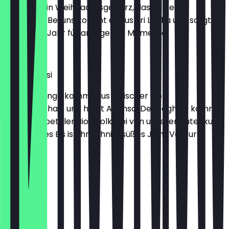
ist er nur ein Weihnachtsgewürz, das im Regal
verstaubt. Bei uns kommt er aus Sri Lanka und sorgt
das ganze Jahr für anregende Momente.
2,30 €
Mango Lassi
Unsere Mango kommt aus indischer Bio-
Landwirtschaft und heißt Alfonso. Der Joghurt kommt
aus der Lobetaler Bio-Molkerei von unserer Patenkuh
Rosa. Dieses Eis ist ihr sahnig-süßes Joint Venture.
2,30 €