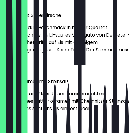
2,30 €
Joghurt mit Sauerkirsche
Ein Strudel aus Geschmack in bester Qualität.
Hausgemachtes, mild-saures Variegato von Demeter-
Sauerkirschen trifft auf Eis mit cremigem
Schrozberger Joghurt. Keine Frage: Der Sommer muss
kommen.
2,30 €
Butterkaramell mit Steinsalz
Hier ist alles im Fluss. Unser hausgemachtes,
bretonisches Butterkaramell mit Chemnitzer Steinsalz
wird von uns sanft ins Eis eingestrudelt.
2,30 €
Rhabarber