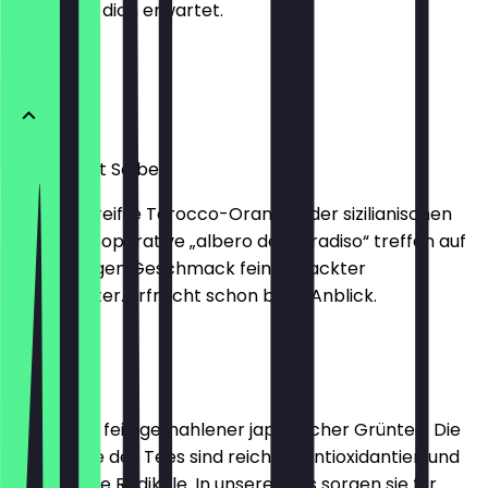
weißt, was dich erwartet.
Produkte
Orange mit Salbei
Sonnengereifte Tarocco-Orangen der sizilianischen
Bauern-Kooperative „albero del paradiso“ treffen auf
den samtigen Geschmack fein gehackter
Salbeiblätter. Erfrischt schon beim Anblick.
2,30 €
Matcha
Matcha ist fein gemahlener japanischer Grüntee. Die
Gerbstoffe des Tees sind reich an Antioxidantien und
binden freie Radikale. In unserem Eis sorgen sie für