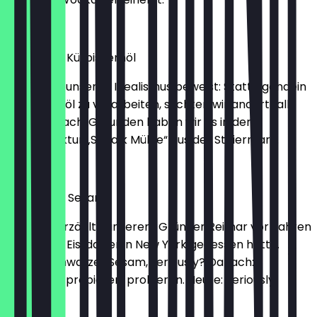
2,30 €
Vanille mit Kürbiskernöl
Ein Eis, das unseren Idealismus beweist: Statt irgendein
Kürbiskernöl zu verarbeiten, suchten wir anderthalb
Jahre danach. Gefunden haben wir es in der
Ölmanufaktur „Schalk Mühle“ aus der Steiermark.
2,30 €
Schwarzer Sesam
DJ Dixon erzählte unserem Gründer Reimar vor Jahren
von einem Eis, das er in New York gegessen hatte.
Zuerst: Schwarzer Sesam, seriously? Danach:
Probieren, probieren, probieren. Heute: Seriously!
2,30 €