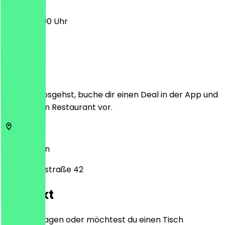
13:00 - 22:00 Uhr
Ort
Bevor du losgehst, buche dir einen Deal in der App und
zeige ihn im Restaurant vor.
10997
Berlin
Eisenbahnstraße 42
Kontakt
Hast du Fragen oder möchtest du einen Tisch