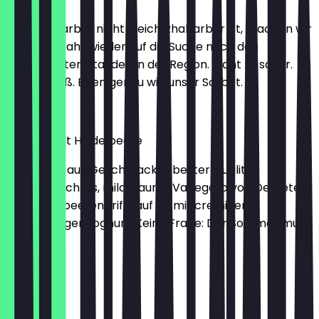
Weil Rhabarber nicht gleich Rhabarber ist, machen wir
uns jedes Jahr wieder auf die Suche nach den
bestgereiften Stauden in der Region. Nicht zu sauer.
Nicht zu süß. Eben genau wie unser Sorbet.
2,30 €
Joghurt mit Heidelbeere
Ein Strudel aus Geschmack in bester Qualität.
Hausgemachtes, mild-saures Variegato von Demeter-
Wildheidelbeeren trifft auf Eis mit cremigem
Schrozberger Joghurt. Keine Frage: Der Sommer muss
kommen.
2,30 €
Pückler