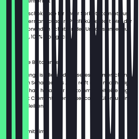
Schokoladensorbet
Die Dunkelschokolade für unser Sorbet stammt aus
Nebelwäldern an Ecuadors Pazifikküste. Dort wird der
Kakao schonend im Schatten des Urwalds angebaut.
65% Kakao, 100% biologisch.
2,30 €
Sizilianische Blutorange
Die Blutorange ist die Heldin unseres sommerlichen
Sorbets. Im Schatten des Ätna reift sie in nachhaltiger
Landwirtschaft heran. Zur Vollkommenheit eine Kugel
im Glas mit Crémant oder Prosecco auffüllen, um in
Italien zu bleiben.
2,30 €
Apfelmus mit Zimt