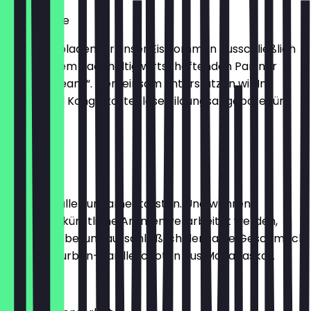
Schokolade
Die Schokoladen für unser Eis kommen ausschließlich
von unserem nachhaltig wirtschaftenden Partner
„original beans“. Gemeinsam unterstützen wir Im
Anbauland Kongo kostenlose Bildungsangebote für
Frauen.
2,30 €
Vanille
Ein Eis für alle Fundamentalisten. Und während
woanders künstliche Aromen verarbeitet werden,
findet sich bei uns ausschließlich der satte Geschmack
ganzer Bourbon-Vanilleschoten aus Madagaskar.
2,30 €