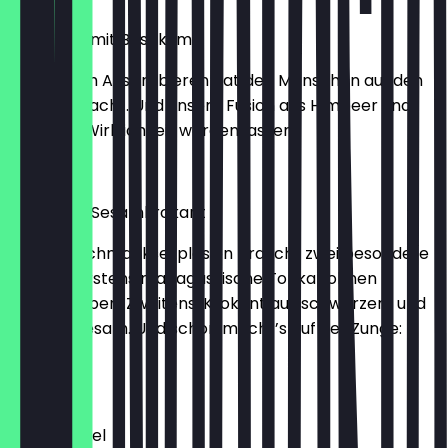
Himbeere mit Basilikum
Die Lust am Ausprobieren hat den Menschen auf den
Mars gebracht. Und unsere Fusion aus Himbeer und
Basilikum Wirklichkeit werden lassen.
2,30 €
Tonka mit Sesamkrokant
Diese Geschmacksexplosion braucht zwei besondere
Zutaten. Erstens madagassische Tonkabohnen –
handgerieben. Zweitens: Krokant aus schwarzem und
weißem Sesam. Und schon macht’s auf der Zunge:
Peng!
2,30 €
Mozartkugel