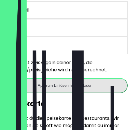
~2 € Vorteil
90 Tage
vor Ort
Du bestellst 2 Eiskugeln deiner Wahl, die
günstigere/preisgleiche wird nicht berechnet.
App zum Einlösen herunterladen
Speisekarte
Hier findest du die Speisekarte des Restaurants. Wir
aktualisieren sie so oft wie möglich, damit du immer