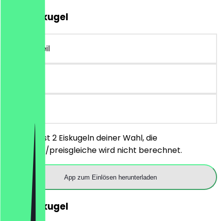
2für1 Eiskugel
~2 € Vorteil
90 Tage
vor Ort
Du bestellst 2 Eiskugeln deiner Wahl, die
günstigere/preisgleiche wird nicht berechnet.
App zum Einlösen herunterladen
2für1 Eiskugel