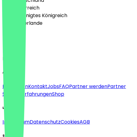
🇩🇪 Deutschland
🇦🇹 Österreich
🇬🇧 Vereinigtes Königreich
🇳🇱 Niederlande
Sprache
Deutsch
English
About
Für Firmen
Kontakt
Jobs
FAQ
Partner werden
Partner
Support
Erfahrungen
Shop
Legal
Impressum
Datenschutz
Cookies
AGB
Social