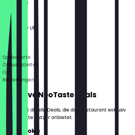
11:30 - 21:00
11:30 - 21:00 Uhr
Deals
Speisekarte
Öffnungszeiten
Ort
Bewertungen
Exklusive NeoTaste Deals
Hier findest du alle Deals, die das Restaurant exklusiv
für NeoTaste Nutzer anbietet.
4für2 Cookie