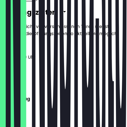
Öffnungszeiten
Damit du nicht vor verschlossenen Türen stehst,
halten wir die Öffnungszeiten so aktuell wie möglich.
11:30 - 21:00 Uhr
Montag
Dienstag
Mittwoch
Donnerstag
Freitag
Samstag
Sonntag