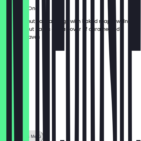
The Nutty One
juicy coconut vanilla dough with baked maple walnuts,
soft coconut flakes and a cover of caramelized
almond shaves
5,00 €
Zeige ganzes Menü