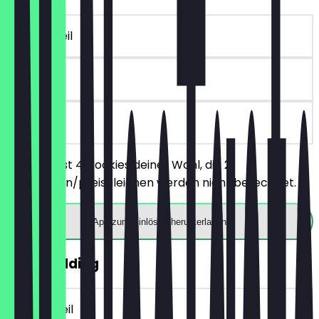
~8 € Vorteil
30 Tage
vor Ort
Du bestellst 4 Cookies deiner Wahl, die 2
günstigeren/preisgleichen werden nicht berechnet.
App zum Einlösen herunterladen
2für1 Pudding
~4 € Vorteil