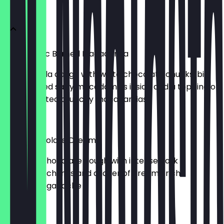
COOKIES
White Choc Burned Macadamia
white vanilla dough with white chocolate chunks, big
caramelized salty macadamias inside and a topping of
sugar roasted crunchy macadamias
5,00 €
Dark Chocolate Dream
soft dark chocolate dough with intense dark
chocolate chunks and a layer of dreamy rich
chocolate ganache
5,00 €