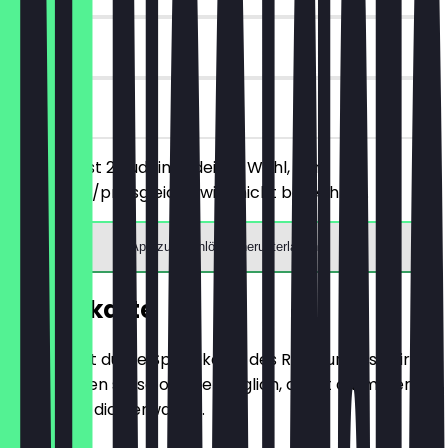
30 Tage
vor Ort
Du bestellst 2 Puddings deiner Wahl, der
günstigere/preisgleiche wird nicht berechnet.
App zum Einlösen herunterladen
Speisekarte
Hier findest du die Speisekarte des Restaurants. Wir
aktualisieren sie so oft wie möglich, damit du immer
weißt, was dich erwartet.