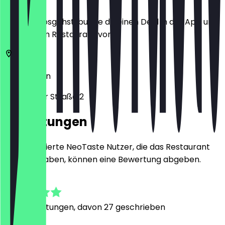
Bevor du losgehst, buche dir einen Deal in der App und
zeige ihn im Restaurant vor.
10785
Berlin
Potsdamer Straße 2
Bewertungen
Nur registrierte NeoTaste Nutzer, die das Restaurant
besucht haben, können eine Bewertung abgeben.
4.9
288
Bewertungen, davon 27 geschrieben
S