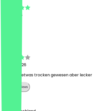
3. Juli 2026
So lecker
H
Hassan
23. Juni 2026
Ganz oke etwas trocken gewesen aber lecker
Show all reviews
Land