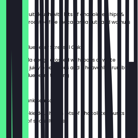
Choc Nut
vanilla biscuit dough with lots of chocolate chips & a
mixture of roasted fine macadamia nuts and walnuts
5,00 €
Granny's Blueberry Streusel Cake
white vanilla dough crossed with loads of white
chocolate, juicy blueberries and a heavenly crumbly
streusel-blueberry topping
5,00 €
Choco Chunk Sea Salt
Vanilla cookie dough with lots of chocolate chunks and
a sprinkle of sea salt flakes
5,00 €