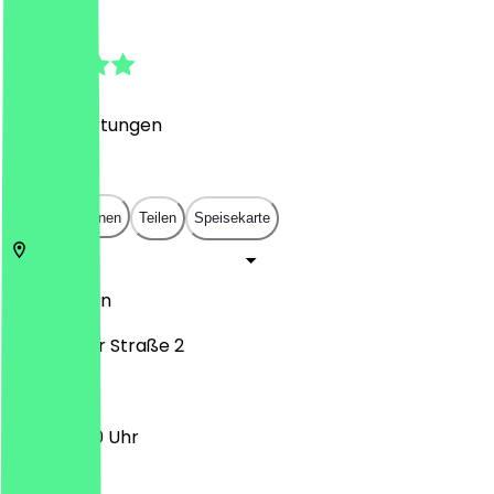
4.9
(
288
Bewertungen
)
€
€
€
€
In App öffnen
Teilen
Speisekarte
10785
Berlin
Potsdamer Straße 2
11:30 - 21:00 Uhr