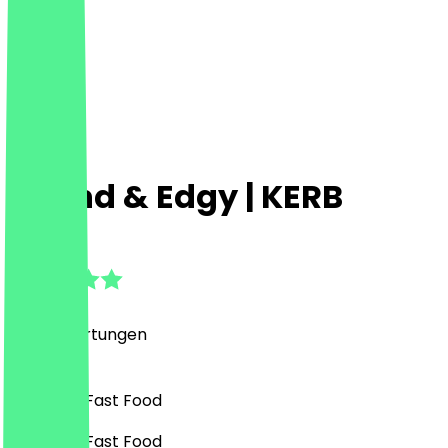
Round & Edgy | KERB
4.9
(
288
Bewertungen
)
Desserts, Fast Food
Desserts, Fast Food