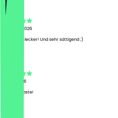
Steven
4. August 2026
Unfassbar lecker! Und sehr sättigend ;)
M
Michelle
22. Juli 2026
Amazing taste!
L
Leni