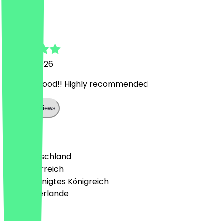
R
Robert
16. April 2026
Amazing food!! Highly recommended
Show all reviews
Land
🇩🇪 Deutschland
🇦🇹 Österreich
🇬🇧 Vereinigtes Königreich
🇳🇱 Niederlande
Sprache