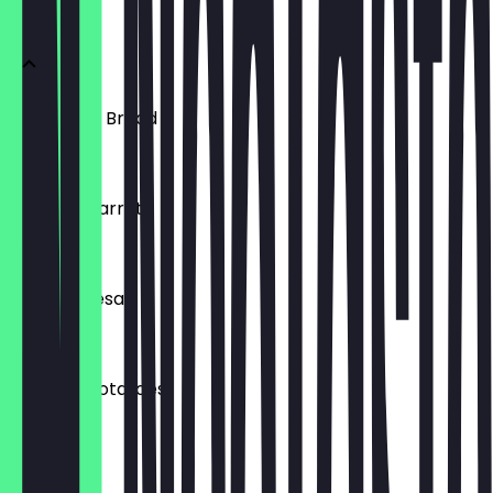
STARTER
Sourdough Bread
9,00 €
Roasted Carrots
14,00 €
Grilled Caesar
15,00 €
Crunchy Potatoes
12,00 €
Beef Tatar