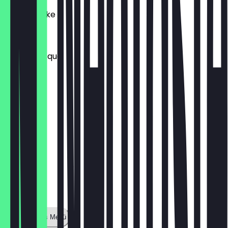
Shrimp Cake
20,00 €
Lobster Bisque
16,00 €
Zeige ganzes Menü