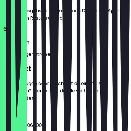
Bevor du losgehst, buche dir einen Deal in der App und
zeige ihn im Restaurant vor.
10249
Berlin
Petersburger Straße 16
Kontakt
Hast du Fragen oder möchtest du einen Tisch
reservieren? Hier findest du alle wichtigen
Kontaktdaten.
Telefon
+4930233206600