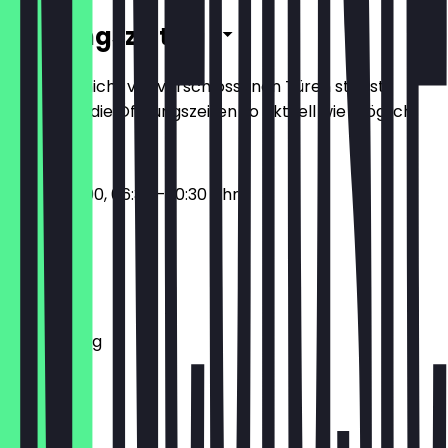
Öffnungszeiten
Damit du nicht vor verschlossenen Türen stehst,
halten wir die Öffnungszeiten so aktuell wie möglich.
17:00 - 22:00, 06:30 - 10:30 Uhr
Montag
Dienstag
Mittwoch
Donnerstag
Freitag
Samstag
Sonntag