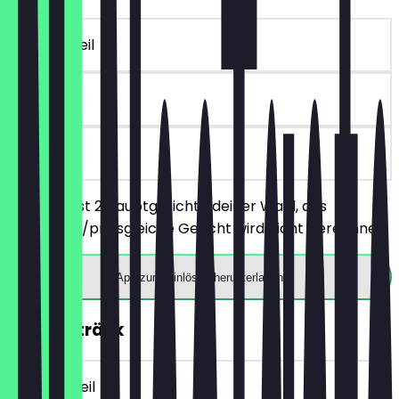
~31 € Vorteil
30 Tage
vor Ort
Du bestellst 2 Hauptgerichte deiner Wahl, das
günstigere/preisgleiche Gericht wird nicht berechnet.
App zum Einlösen herunterladen
2für1 Getränk
~15 € Vorteil