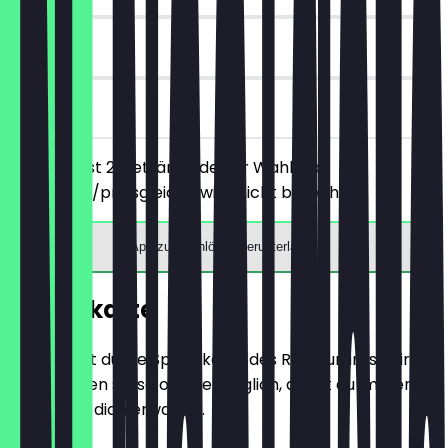
30 Tage
vor Ort
Du bestellst 2 Getränke deiner Wahl, das
günstigere/preisgleiche wird nicht berechnet.
App zum Einlösen herunterladen
Speisekarte
Hier findest du die Speisekarte des Restaurants. Wir
aktualisieren sie so oft wie möglich, damit du immer
weißt, was dich erwartet.