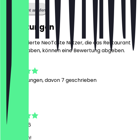
Restaurant anrufen
Bewertungen
Nur registrierte NeoTaste Nutzer, die das Restaurant
besucht haben, können eine Bewertung abgeben.
4.7
29
Bewertungen, davon 7 geschrieben
T
Tatyana
4. Juni 2026
Sehr schön!