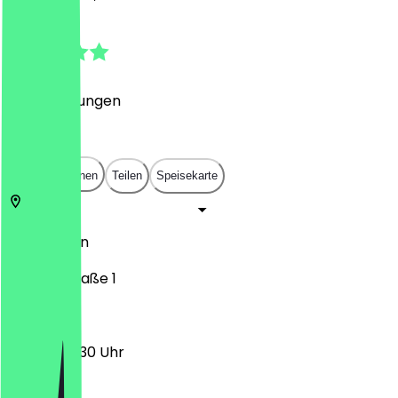
4.5
(
33
Bewertungen
)
€
€
€
€
In App öffnen
Teilen
Speisekarte
10779
Berlin
Nachodstraße 1
09:00 - 03:30 Uhr