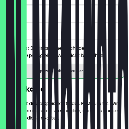
90 Tage
vor Ort
Du bestellst 2 Drinks deiner Wahl, der
günstigere/preisgleiche wird nicht berechnet.
App zum Einlösen herunterladen
Speisekarte
Hier findest du die Speisekarte des Restaurants. Wir
aktualisieren sie so oft wie möglich, damit du immer
weißt, was dich erwartet.