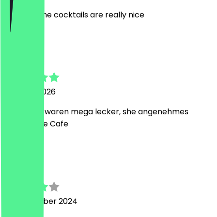
honestly the cocktails are really nice
E
Elias
30. März 2026
die Burger waren mega lecker, she angenehmes
griechische Cafe
N
NeoTaster
22. Dezember 2024