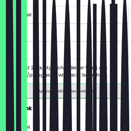
~10 € Vorteil
90 Tage
vor Ort
Du bestellst 2 Hauptgerichte deiner Wahl, das
günstigere/preisgleiche wird nicht berechnet.
App zum Einlösen herunterladen
2für1 Drink
~8 € Vorteil