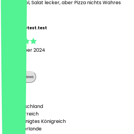
Kulisse cool, Salat lecker, aber Pizza nichts Wahres
3
3dittest3@test.test
2. Dezember 2024
good
Show all reviews
Land
🇩🇪 Deutschland
🇦🇹 Österreich
🇬🇧 Vereinigtes Königreich
🇳🇱 Niederlande