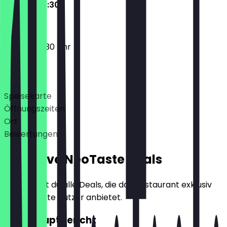
09:00 - 03:30
09:00 - 03:30 Uhr
Deals
Speisekarte
Öffnungszeiten
Ort
Bewertungen
Exklusive NeoTaste Deals
Hier findest du alle Deals, die das Restaurant exklusiv
für NeoTaste Nutzer anbietet.
2für1 Hauptgericht