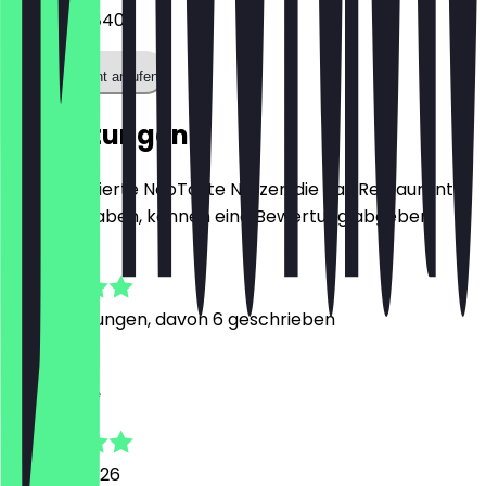
03029350840
Restaurant anrufen
Bewertungen
Nur registrierte NeoTaste Nutzer, die das Restaurant
besucht haben, können eine Bewertung abgeben.
4.5
33
Bewertungen, davon 6 geschrieben
C
Clementine
29. April 2026