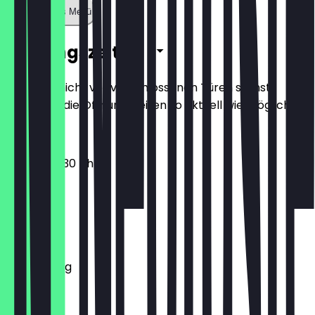
Zeige ganzes Menü
Öffnungszeiten
Damit du nicht vor verschlossenen Türen stehst,
halten wir die Öffnungszeiten so aktuell wie möglich.
09:00 - 03:30 Uhr
Montag
Dienstag
Mittwoch
Donnerstag
Freitag
Samstag