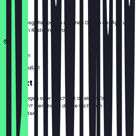
Ort
Bevor du losgehst, buche dir einen Deal in der App und
zeige ihn im Restaurant vor.
10779
Berlin
Nachodstraße 1
Kontakt
Hast du Fragen oder möchtest du einen Tisch
reservieren? Hier findest du alle wichtigen
Kontaktdaten.
Telefon