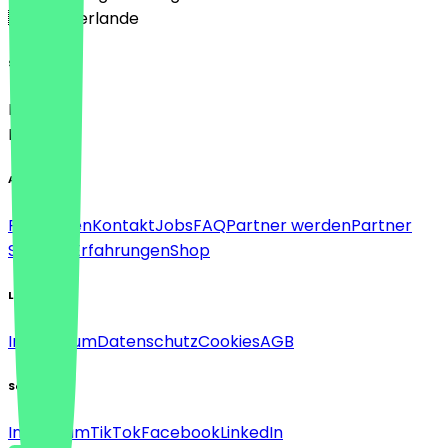
🇳🇱 Niederlande
Sprache
Deutsch
English
About
Für Firmen
Kontakt
Jobs
FAQ
Partner werden
Partner
Support
Erfahrungen
Shop
Legal
Impressum
Datenschutz
Cookies
AGB
Social
Instagram
TikTok
Facebook
LinkedIn