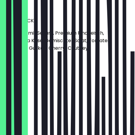
13,50 €
UPPER BLACK
Black-Bun mit Sesam, Premium Rindfleisch,
Gorgonzola Käse, Gemischter Salat, Tomaten,
eingelegte Gurken, Cherry-Chutney
12,90 €