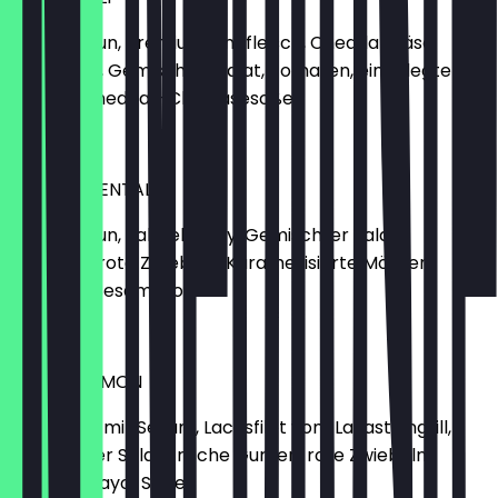
Brioche-Bun, Premium Rindfleisch, Cheddar Käse,
Jalapeños, Gemischter Salat, Tomaten, eingelegte
Gurken, Cheddar-Chili Käsesoße
11,90 €
UPPER ORIENTAL
Brioche-Bun, Falafel Patty, Gemischter Salat,
Tomaten, rote Zwiebeln, Karamellisierte Möhren,
Hummus, Sesam-Soße
11,50 €
KING SALOMON
Black-Bun mit Sesam, Lachsfilet vom Lavasteingrill,
Gemischter Salat, frische Gurken, rote Zwiebeln,
Wasabi-Mayo-Soße