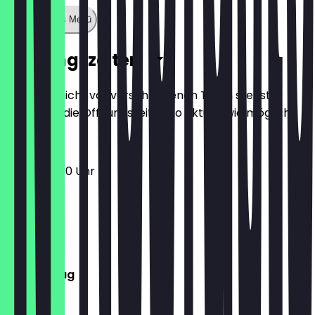
Zeige ganzes Menü
Öffnungszeiten
Damit du nicht vor verschlossenen Türen stehst,
halten wir die Öffnungszeiten so aktuell wie möglich.
12:00 - 23:00 Uhr
Montag
Dienstag
Mittwoch
Donnerstag
Freitag
Samstag