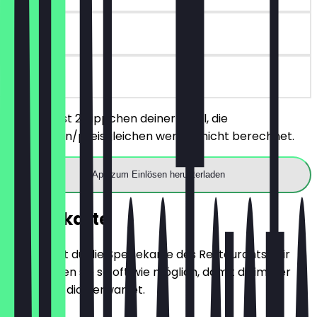
90 Tage
vor Ort
Du bestellst 2 Rippchen deiner Wahl, die
günstigeren/preisgleichen werden nicht berechnet.
App zum Einlösen herunterladen
Speisekarte
Hier findest du die Speisekarte des Restaurants. Wir
aktualisieren sie so oft wie möglich, damit du immer
weißt, was dich erwartet.