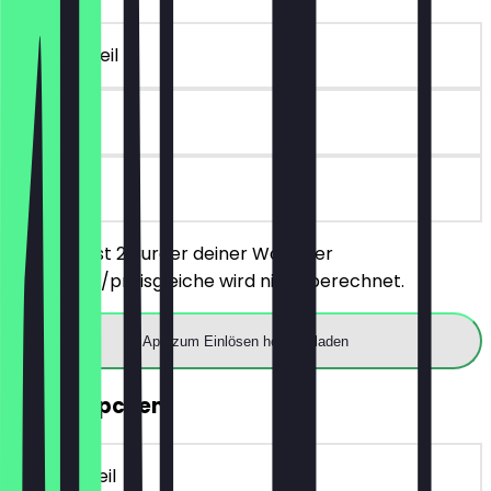
~14 € Vorteil
90 Tage
vor Ort
Du bestellst 2 Burger deiner Wahl, der
günstigere/preisgleiche wird nicht berechnet.
App zum Einlösen herunterladen
2für1 Rippchen
~19 € Vorteil