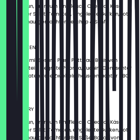
Brioche-Bun, Premium Rindfleisch, Cheddar Käse,
Gemischter Salat, Tomaten, eingelegte Gurken, rote
Zwiebeln, hausgemachter Ketchup & Senf
10,90 €
UPPER GREEN
Black-Bun mit Sesam, Plant Patty auf Basis von
Erbsenprotein, Gegrillte Paprika, Zuchini, Gemischter
Salat, Tomaten, rote Zwiebeln, hausgemachter BBQ
Soße
13,50 €
DIRTY HARRY
Brioche-Bun, Premium Rindfleisch, Cheddar Käse,
Gemischter Salat, Tomaten, eingelegte Gurken, rote
Zwiebeln, hausgemachter BBQ Soße, Bacon vom