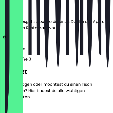
Ort
Bevor du losgehst, buche dir einen Deal in der App und
zeige ihn im Restaurant vor.
10789
Berlin
Rankestraße 3
Kontakt
Hast du Fragen oder möchtest du einen Tisch
reservieren? Hier findest du alle wichtigen
Kontaktdaten.
Telefon