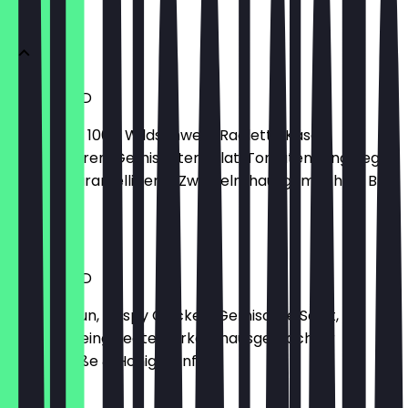
BURGER
UPPER WILD
Black-Bun, 100% Wildschwein, Raclette Käse,
Preiselbeeren, Gemischter Salat, Tomaten, eingelegte
Gurken, Karamellisierte Zwiebeln, hausgemachter BBQ
Soße
13,50 €
SWEET BIRD
Brioche-Bun, Crispy Chicken, Gemischte Salat,
Tomaten, eingelegte Gurken, hausgemachter
Erdnusssoße & Honig-Senf
10,90 €