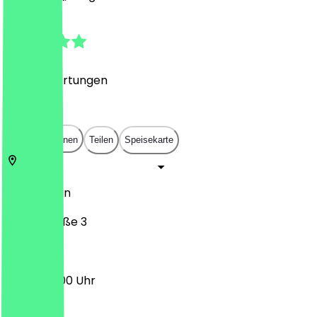
4.8
(
1266
Bewertungen
)
€
€
€
€
In App öffnen
Teilen
Speisekarte
10789
Berlin
Rankestraße 3
12:00 - 23:00 Uhr