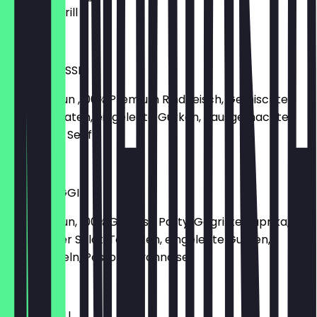
Lavasteingrill
12,50 €
UPPER CLASSIC
Brioche-Bun ,100% Premium Rindfleisch, Gemischter
Salat, Tomaten, eingelegte Gurken, hausgemachter
Ketchup & Senf
9,90 €
UPPER VEGGI
Brioche-Bun, 100% Gemüse Patty, Gegrillte Paprika,
Gemischter Salat, Tomaten, eingelegte Gurken,
Röstzwiebeln, Pesto-Mayonnaise
11,50 €
UPPER CHILI