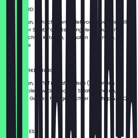
YELLOW BIRD
Brioche-Bun, Hähnchenbrustfilet vom Lavasteingrill,
Gemischter Salat, Tomaten, eingelegte Gurken,
hausgemachter Ketchup, Tomaten Tapenade,
Guacamole
10,90 €
PULLED TURKEY BURGER
Brioche-Bun, 100% Truthahnfleisch (12 Stunden
gegart), Coleslaw, Gemischter Salat, Tomaten,
eingelegte Gurken, hausgemachter Ketchup & BBQ
Sauce
12,50 €
UPPER CHEESE