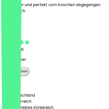
Sehr lecker und perfekt vom Knochen abgegangen
Butterweich
A
Alina
18. Juli 2026
Super lecker
Show all reviews
Land
🇩🇪 Deutschland
🇦🇹 Österreich
🇬🇧 Vereinigtes Königreich