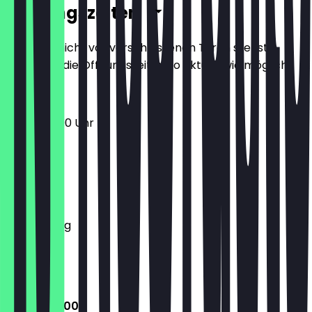
Öffnungszeiten
Damit du nicht vor verschlossenen Türen stehst,
halten wir die Öffnungszeiten so aktuell wie möglich.
12:00 - 22:00 Uhr
Montag
Dienstag
Mittwoch
Donnerstag
Freitag
Samstag
Sonntag
12:00 - 22:00