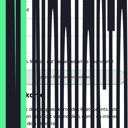
~3 € Vorteil
30 Tage
vor Ort
Erhalte 30% Rabatt auf deine gesamte Rechnung!
App zum Einlösen herunterladen
Speisekarte
Hier findest du die Speisekarte des Restaurants. Wir
aktualisieren sie so oft wie möglich, damit du immer
weißt, was dich erwartet.