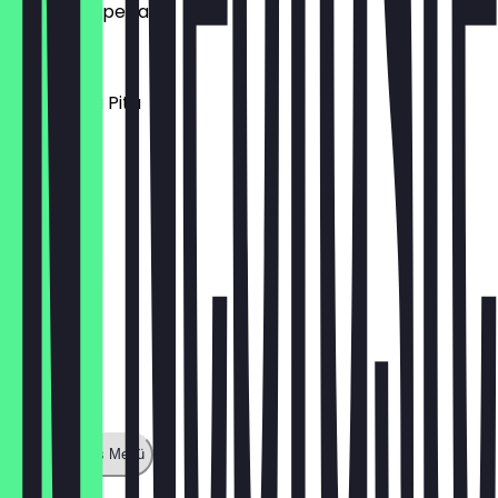
Yalla Pita Spezial
9,90 €
Shawarma Pita
10,90 €
Zeige ganzes Menü