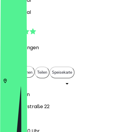
Vegan, Halal
Vegan, Halal
4.4
(
13
Bewertungen
)
€
€
€
€
In App öffnen
Teilen
Speisekarte
10785
Berlin
Derfflingerstraße 22
12:00 - 22:00 Uhr