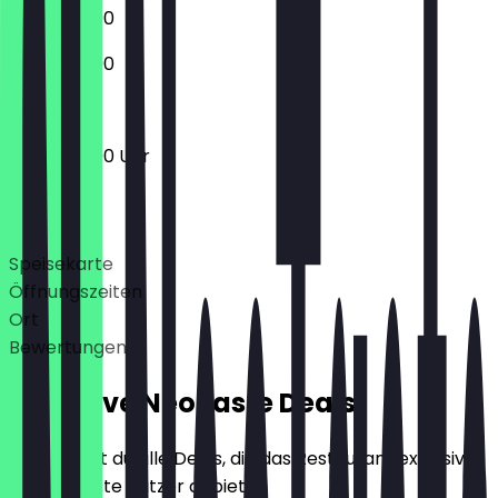
12:00 - 22:00
12:00 - 22:00
12:00 - 22:00 Uhr
Deals
Speisekarte
Öffnungszeiten
Ort
Bewertungen
Exklusive NeoTaste Deals
Hier findest du alle Deals, die das Restaurant exklusiv
für NeoTaste Nutzer anbietet.