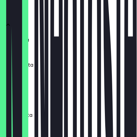
PITAS
Falafel Pita
9,80 €
Halloumi Pita
9,80 €
Makali Pita
9,80 €
Chicken Pita
9,80 €