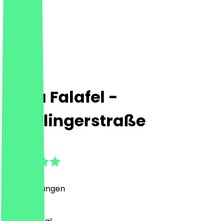
Yalla Falafel -
Derfflingerstraße
4.4
(
13
Bewertungen
)