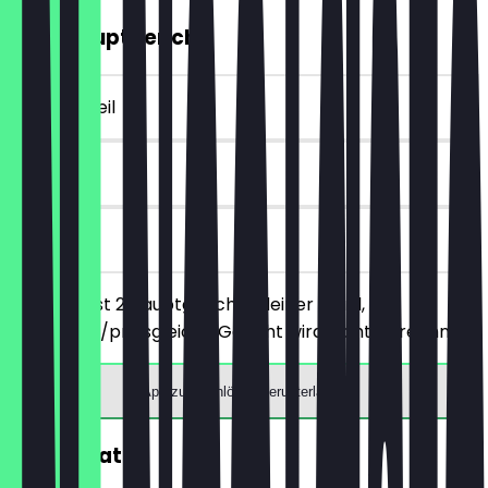
2für1 Hauptgericht
~12 € Vorteil
30 Tage
vor Ort
Du bestellst 2 Hauptgerichte deiner Wahl, das
günstigere/preisgleiche Gericht wird nicht berechnet.
App zum Einlösen herunterladen
30% Rabatt