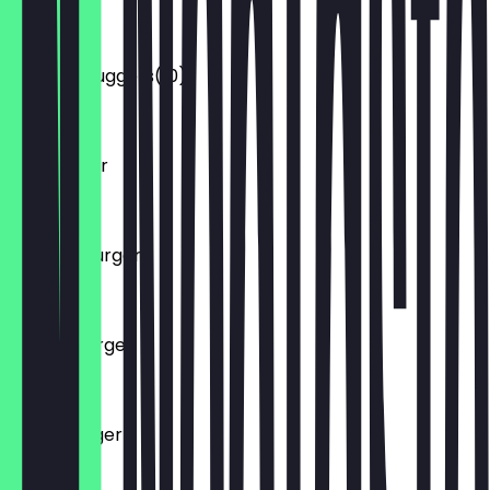
4,50 €
Chicken Nuggets(10)
6,00 €
Hamburger
7,50 €
Chicken Burger
7,50 €
Cheeseburger
7,50 €
Tushe Burger
8,50 €