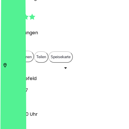
4.5
(
13
Bewertungen
)
€
€
€
€
In App öffnen
Teilen
Speisekarte
33607
Bielefeld
Lohbreite 7
11:00 - 20:30 Uhr