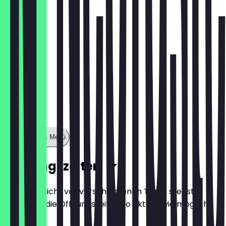
Zeige ganzes Menü
Öffnungszeiten
Damit du nicht vor verschlossenen Türen stehst,
halten wir die Öffnungszeiten so aktuell wie möglich.