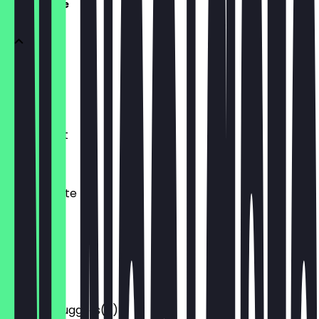
Speisekarte
Bratwurst
2,80 €
Currywurst
3,20 €
Mantaplatte
6,00 €
Pommes
2,50 €
Chicken Nuggets(6)