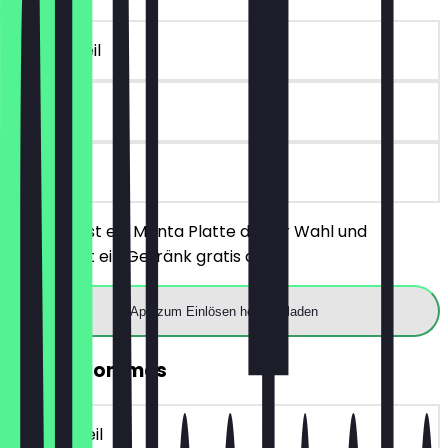
~2 € Vorteil
90 Tage
vor Ort
Du bestellst ein Manta Platte deiner Wahl und
bekommst ein Getränk gratis dazu.
App zum Einlösen herunterladen
GRATIS Pommes
~4 € Vorteil