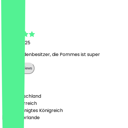
A
Ahmed
11. März 2025
Netter Ladenbesitzer, die Pommes ist super
Show all reviews
Land
🇩🇪 Deutschland
🇦🇹 Österreich
🇬🇧 Vereinigtes Königreich
🇳🇱 Niederlande