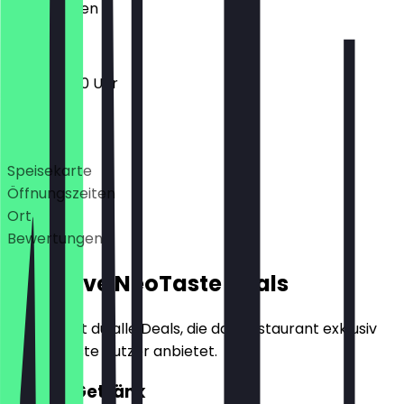
Geschlossen
11:00 - 20:30 Uhr
Deals
Speisekarte
Öffnungszeiten
Ort
Bewertungen
Exklusive NeoTaste Deals
Hier findest du alle Deals, die das Restaurant exklusiv
für NeoTaste Nutzer anbietet.
GRATIS Getränk