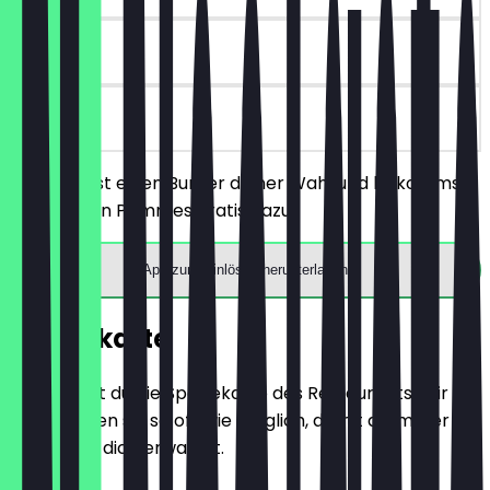
90 Tage
vor Ort
Du bestellst einen Burger deiner Wahl und bekommst
eine Portion Pommes gratis dazu.
App zum Einlösen herunterladen
Speisekarte
Hier findest du die Speisekarte des Restaurants. Wir
aktualisieren sie so oft wie möglich, damit du immer
weißt, was dich erwartet.