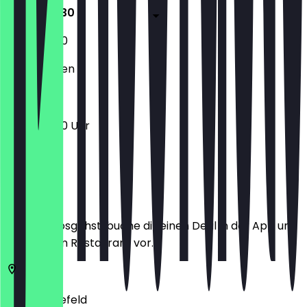
11:00 - 20:30
11:00 - 20:30
Geschlossen
11:00 - 20:30 Uhr
Ort
Bevor du losgehst, buche dir einen Deal in der App und
zeige ihn im Restaurant vor.
33607
Bielefeld