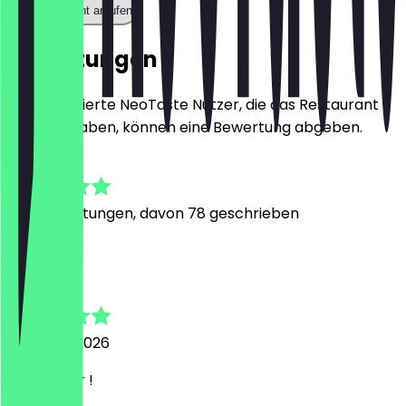
Restaurant anrufen
Bewertungen
Nur registrierte NeoTaste Nutzer, die das Restaurant
besucht haben, können eine Bewertung abgeben.
4.9
206
Bewertungen, davon 78 geschrieben
L
Levin
6. August 2026
Alles super !