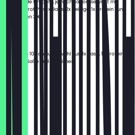
Wechselnde Eintöpfe, je nach Saison, serviert mit
frischem Brot Plus 1x Basis, 2x Beilage, 1x Protein zum
Aufpreis von 3 €
8,90 €
MiniMische
Für Kids bis 10 Jahre, Auswahl aus: 1x Basis, 1x Protein, 2x
Beilage, 1x Soße und 1x Finisher
7,90 €