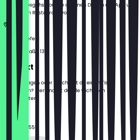
Bevor du losgehst, buche dir einen Deal in der App und
zeige ihn im Restaurant vor.
33602
Bielefeld
Wilhelmstraße 13
Kontakt
Hast du Fragen oder möchtest du einen Tisch
reservieren? Hier findest du alle wichtigen
Kontaktdaten.
Telefon
052177082555