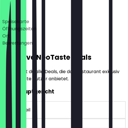
Deals
Speisekarte
Öffnungszeiten
Ort
Bewertungen
Exklusive NeoTaste Deals
Hier findest du alle Deals, die das Restaurant exklusiv
für NeoTaste Nutzer anbietet.
2für1 Hauptgericht
~13 € Vorteil
90 Tage