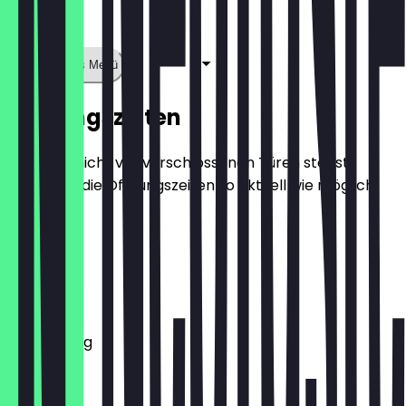
Zeige ganzes Menü
Öffnungszeiten
Damit du nicht vor verschlossenen Türen stehst,
halten wir die Öffnungszeiten so aktuell wie möglich.
Montag
Dienstag
Mittwoch
Donnerstag
Freitag
Samstag