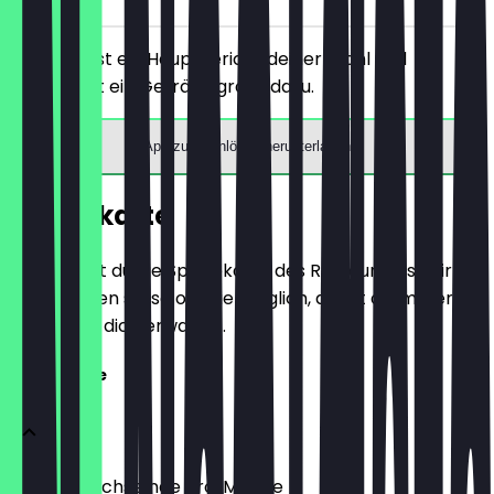
Du bestellst ein Hauptgericht deiner Wahl und
bekommst ein Getränk gratis dazu.
App zum Einlösen herunterladen
Speisekarte
Hier findest du die Speisekarte des Restaurants. Wir
aktualisieren sie so oft wie möglich, damit du immer
weißt, was dich erwartet.
Speisekarte
Täglich wechselnde BrotMische