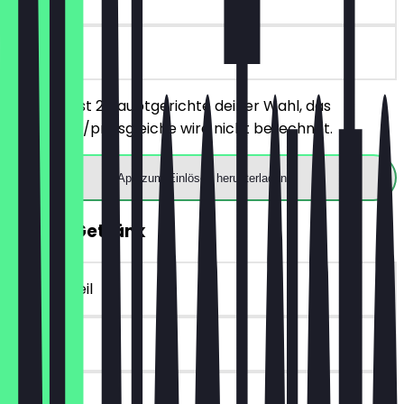
vor Ort
Du bestellst 2 Hauptgerichte deiner Wahl, das
günstigere/preisgleiche wird nicht berechnet.
App zum Einlösen herunterladen
GRATIS Getränk
~4 € Vorteil
90 Tage
vor Ort