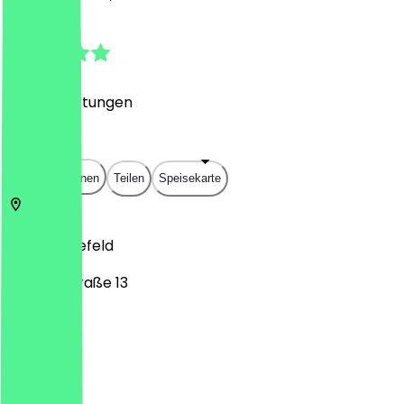
4.9
(
206
Bewertungen
)
€
€
€
€
In App öffnen
Teilen
Speisekarte
33602
Bielefeld
Wilhelmstraße 13
Montag
Dienstag