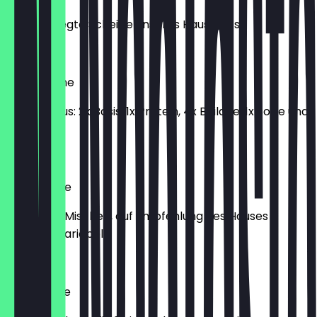
Frisch belegte Scheibe unseres Hausbrots
4,50 €
EigenMische
Auswahl aus: 2x Basis, 1x Protein, 4x Beilage, 1x Soße und
1x Finisher
12,90 €
HausMische
Fünf feste Mischen, auf Empfehlung des Hauses
(saisonal variabel)
12,90 €
TopfMische