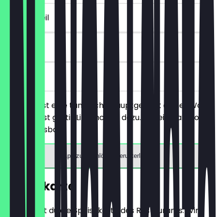
~3 € Vorteil
90 Tage
vor Ort
Du bestellst eine tamilische Hauptgericht deiner Wahl
und erhältst gratis Linsenchips dazu. Nur einmal pro
Tisch einlösbar.
App zum Einlösen herunterladen
Speisekarte
Hier findest du die Speisekarte des Restaurants. Wir