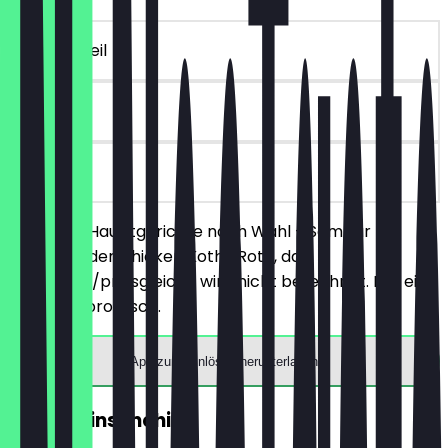
~18 € Vorteil
90 Tage
vor Ort
Bestelle 2 Hauptgerichte nach Wahl - Sambar
(Vegan) oder Chicken Kothu Rotti, das
günstigere/preisgleiche wird nicht berechnet. Nur eine
Einlösung pro Tisch.
App zum Einlösen herunterladen
GRATIS Linsenchips