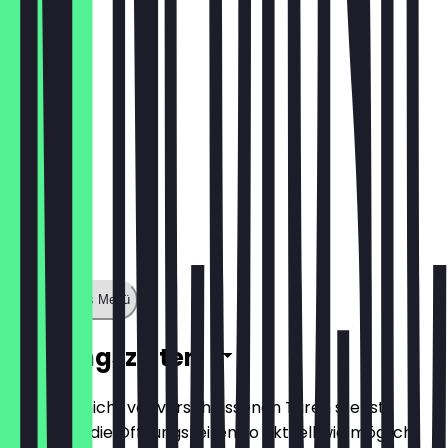
15,90 €
Zeige ganzes Menü
Öffnungszeiten
Damit du nicht vor verschlossenen Türen stehst,
halten wir die Öffnungszeiten so aktuell wie möglich.