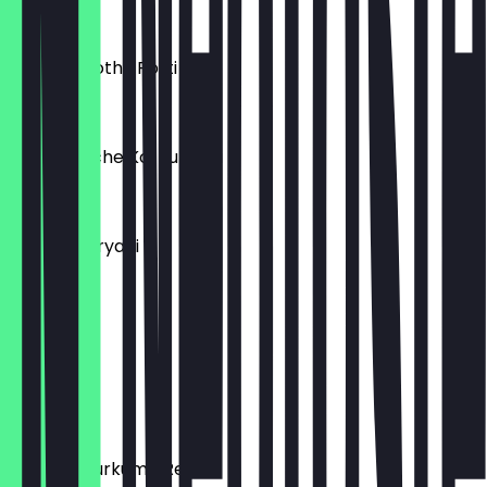
9,90 €
Chicken Kothu Rotti
17,90 €
Vegetarische Kothu Rotti
16,90 €
Chicken Biryani
17,90 €
Sambhar
Vegan
14,90 €
Chicken Kurkuma Reis