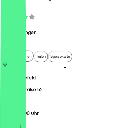
3.3
(
7
Bewertungen
)
€
€
€
€
In App öffnen
Teilen
Speisekarte
33729
Bielefeld
Naggertstraße 52
17:00 - 22:00 Uhr