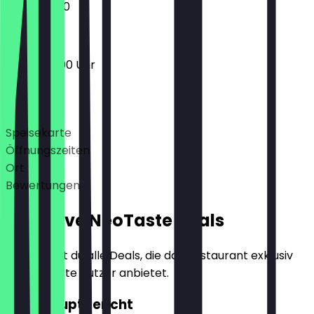
17:00 - 21:00
17:00 - 22:00 Uhr
Deals
Speisekarte
Öffnungszeiten
Ort
Bewertungen
Exklusive NeoTaste Deals
Hier findest du alle Deals, die das Restaurant exklusiv
für NeoTaste Nutzer anbietet.
2für1 Hauptgericht