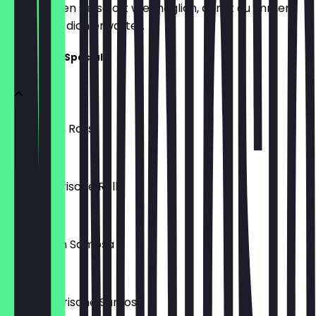
aktualisieren sie so oft wie möglich, damit du immer
weißt, was dich erwartet.
Tamilische Specials
3x Chicken Rolls
9,90 €
3x Vegetarische Rolls
9,90 €
4x Chicken Samosa
9,90 €
4x Vegetarische Samosa