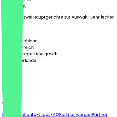
2. April 2025
Leider nur zwei Hauptgerichte zur Auswahl. Sehr lecker
Land
🇩🇪 Deutschland
🇦🇹 Österreich
🇬🇧 Vereinigtes Königreich
🇳🇱 Niederlande
Sprache
Deutsch
English
About
Für Firmen
Kontakt
Jobs
FAQ
Partner werden
Partner