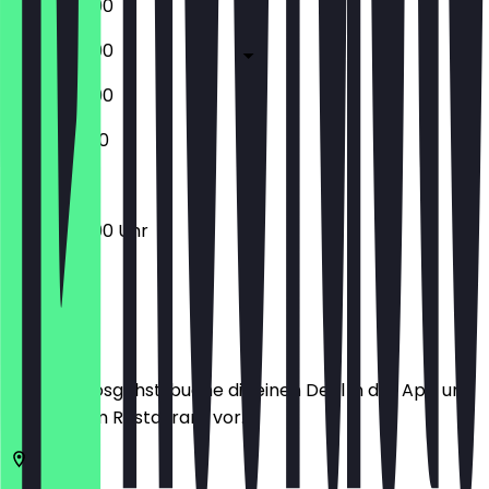
17:00 - 22:00
17:00 - 23:00
17:00 - 23:00
17:00 - 21:00
17:00 - 22:00 Uhr
Ort
Bevor du losgehst, buche dir einen Deal in der App und
zeige ihn im Restaurant vor.